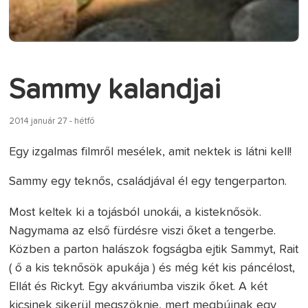
Sammy kalandjai
2014 január 27 - hétfő
Egy izgalmas filmről mesélek, amit nektek is látni kell!
Sammy egy teknős, családjával él egy tengerparton.
Most keltek ki a tojásból unokái, a kisteknősök.
Nagymama az első fürdésre viszi őket a tengerbe.
Közben a parton halászok fogságba ejtik Sammyt, Rait
( ő a kis teknősök apukája ) és még két kis páncélost,
Ellát és Rickyt. Egy akváriumba viszik őket. A két
kicsinek sikerül megszöknie, mert megbújnak egy