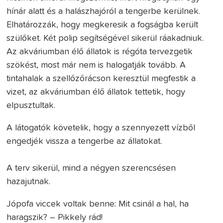
hínár alatt és a halászhajóról a tengerbe kerülnek.
Elhatározzák, hogy megkeresik a fogságba került
szülőket. Két polip segítségével sikerül ráakadniuk.
Az akváriumban élő állatok is régóta tervezgetik
szökést, most már nem is halogatják tovább. A
tintahalak a szellőzőrácson keresztül megfestik a
vizet, az akváriumban élő állatok tettetik, hogy
elpusztultak.
A látogatók követelik, hogy a szennyezett vízből
engedjék vissza a tengerbe az állatokat.
A terv sikerül, mind a négyen szerencsésen
hazajutnak.
Jópofa viccek voltak benne: Mit csinál a hal, ha
haragszik? – Pikkely rád!