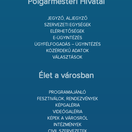
Polgármesteri Hivatal
JEGYZŐ, ALJEGYZŐ
SZERVEZETI EGYSÉGEK
ELÉRHETŐSÉGEK
E-ÜGYINTÉZÉS
ÜGYFÉLFOGADÁS – ÜGYINTÉZÉS
KÖZÉRDEKŰ ADATOK
VÁLASZTÁSOK
Élet a városban
PROGRAMAJÁNLÓ
FESZTIVÁLOK, RENDEZVÉNYEK
KÉPGALÉRIA
VIDEÓGALÉRIA
KÉPEK A VÁROSRÓL
INTÉZMÉNYEK
CIVIL SZERVEZETEK