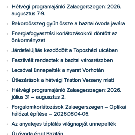
Hétvégi programajánló Zalaegerszegen: 2026.
augusztus 7-9.
Rekordösszeg gyűlt össze a bazitai óvoda javára
Energiafogyasztási korlátozásokról döntött az
önkormányzat
Járdafelújítás kezdődött a Toposházi utcában
Fesztivált rendeztek a bazitai városrészben
Lecsóval ünnepelték a nyarat Vorhotán
Útlezárások a hétvégi Triatlon Verseny miatt
Hétvégi programajánló Zalaegerszegen: 2026.
július 31 – augusztus 2.
Forgalomkorlátozások Zalaegerszegen – Optikai
hálózat építése – 2026.08.04-06.
Az anyatejes táplálás világnapját ünnepelték
Új óvoda épül Bazitán