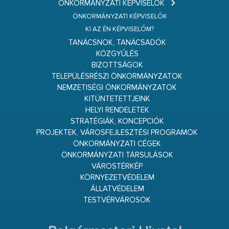
ÖNKORMÁNYZATI KÉPVISELŐK
ÖNKORMÁNYZATI KÉPVISELŐK
KI AZ ÉN KÉPVISELŐM?
TANÁCSNOK, TANÁCSADÓK
KÖZGYŰLÉS
BIZOTTSÁGOK
TELEPÜLÉSRÉSZI ÖNKORMÁNYZATOK
NEMZETISÉGI ÖNKORMÁNYZATOK
KITÜNTETETTJEINK
HELYI RENDELETEK
STRATÉGIÁK, KONCEPCIÓK
PROJEKTEK, VÁROSFEJLESZTÉSI PROGRAMOK
ÖNKORMÁNYZATI CÉGEK
ÖNKORMÁNYZATI TÁRSULÁSOK
VÁROSTÉRKÉP
KÖRNYEZETVÉDELEM
ÁLLATVÉDELEM
TESTVÉRVÁROSOK