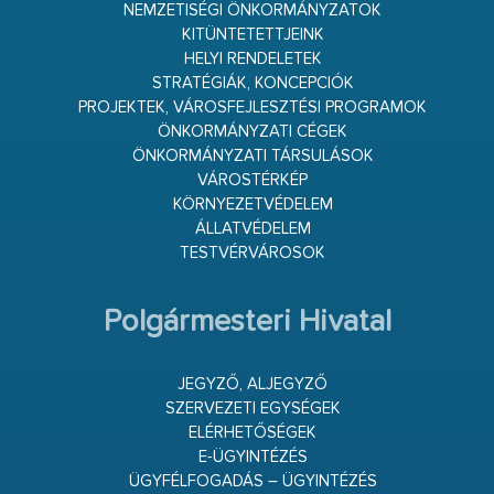
NEMZETISÉGI ÖNKORMÁNYZATOK
KITÜNTETETTJEINK
HELYI RENDELETEK
STRATÉGIÁK, KONCEPCIÓK
PROJEKTEK, VÁROSFEJLESZTÉSI PROGRAMOK
ÖNKORMÁNYZATI CÉGEK
ÖNKORMÁNYZATI TÁRSULÁSOK
VÁROSTÉRKÉP
KÖRNYEZETVÉDELEM
ÁLLATVÉDELEM
TESTVÉRVÁROSOK
Polgármesteri Hivatal
JEGYZŐ, ALJEGYZŐ
SZERVEZETI EGYSÉGEK
ELÉRHETŐSÉGEK
E-ÜGYINTÉZÉS
ÜGYFÉLFOGADÁS – ÜGYINTÉZÉS