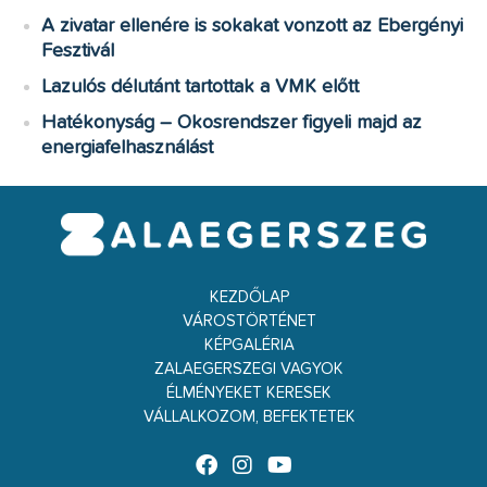
A zivatar ellenére is sokakat vonzott az Ebergényi
Fesztivál
Lazulós délutánt tartottak a VMK előtt
Hatékonyság – Okosrendszer figyeli majd az
energiafelhasználást
KEZDŐLAP
VÁROSTÖRTÉNET
KÉPGALÉRIA
ZALAEGERSZEGI VAGYOK
ÉLMÉNYEKET KERESEK
VÁLLALKOZOM, BEFEKTETEK