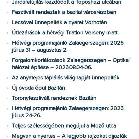
Járdafelújítás kezdődött a Toposházi utcában
Fesztivált rendeztek a bazitai városrészben
Lecsóval ünnepelték a nyarat Vorhotán
Útlezárások a hétvégi Triatlon Verseny miatt
Hétvégi programajánló Zalaegerszegen: 2026.
július 31 – augusztus 2.
Forgalomkorlátozások Zalaegerszegen – Optikai
hálózat építése – 2026.08.04-06.
Az anyatejes táplálás világnapját ünnepelték
Új óvoda épül Bazitán
Toronyfesztivált rendeznek Bazitán
Hétvégi programajánló Zalaegerszegen: 2026.
július 24-26.
Teljes szélességében megújul a Mező utca
Megvan a nyertes – A legjobb rajzokat díjazták