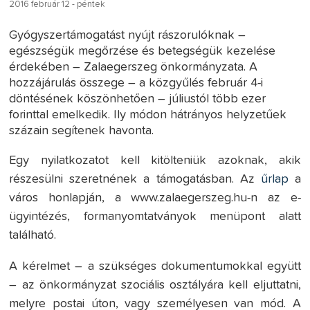
2016 február 12 - péntek
Gyógyszertámogatást nyújt rászorulóknak –
egészségük megőrzése és betegségük kezelése
érdekében – Zalaegerszeg önkormányzata. A
hozzájárulás összege – a közgyűlés február 4-i
döntésének köszönhetően – júliustól több ezer
forinttal emelkedik. Ily módon hátrányos helyzetűek
százain segítenek havonta.
Egy nyilatkozatot kell kitölteniük azoknak, akik
részesülni szeretnének a támogatásban. Az
űrlap
a
város honlapján, a www.zalaegerszeg.hu-n az e-
ügyintézés, formanyomtatványok menüpont alatt
található.
A kérelmet – a szükséges dokumentumokkal együtt
– az önkormányzat szociális osztályára kell eljuttatni,
melyre postai úton, vagy személyesen van mód. A