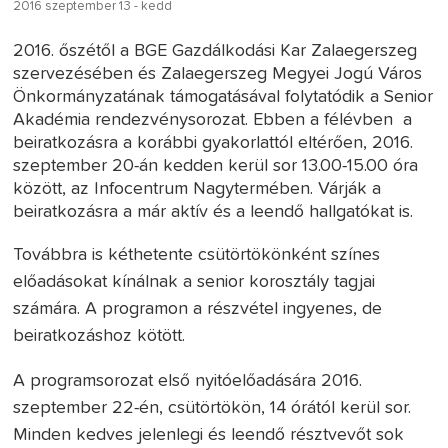
2016 szeptember 13 - kedd
2016. őszétől a BGE Gazdálkodási Kar Zalaegerszeg
szervezésében és Zalaegerszeg Megyei Jogú Város
Önkormányzatának támogatásával folytatódik a Senior
Akadémia rendezvénysorozat. Ebben a félévben a
beiratkozásra a korábbi gyakorlattól eltérően, 2016.
szeptember 20-án kedden kerül sor 13.00-15.00 óra
között, az Infocentrum Nagytermében. Várják a
beiratkozásra a már aktív és a leendő hallgatókat is.
Továbbra is kéthetente csütörtökönként színes
előadásokat kínálnak a senior korosztály tagjai
számára. A programon a részvétel ingyenes, de
beiratkozáshoz kötött.
A programsorozat első nyitóelőadására 2016.
szeptember 22-én, csütörtökön, 14 órától kerül sor.
Minden kedves jelenlegi és leendő résztvevőt sok