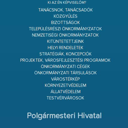
KI AZ ÉN KÉPVISELŐM?
TANÁCSNOK, TANÁCSADÓK
KÖZGYŰLÉS
BIZOTTSÁGOK
TELEPÜLÉSRÉSZI ÖNKORMÁNYZATOK
NEMZETISÉGI ÖNKORMÁNYZATOK
KITÜNTETETTJEINK
HELYI RENDELETEK
STRATÉGIÁK, KONCEPCIÓK
PROJEKTEK, VÁROSFEJLESZTÉSI PROGRAMOK
ÖNKORMÁNYZATI CÉGEK
ÖNKORMÁNYZATI TÁRSULÁSOK
VÁROSTÉRKÉP
KÖRNYEZETVÉDELEM
ÁLLATVÉDELEM
TESTVÉRVÁROSOK
Polgármesteri Hivatal