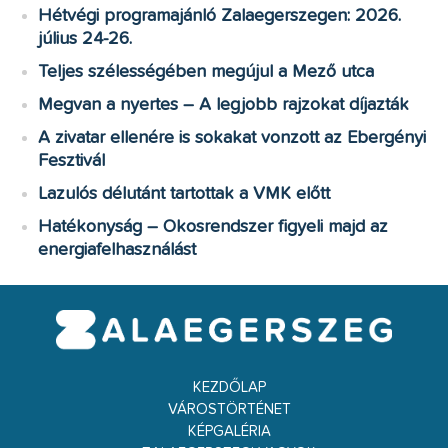
Hétvégi programajánló Zalaegerszegen: 2026.
július 24-26.
Teljes szélességében megújul a Mező utca
Megvan a nyertes – A legjobb rajzokat díjazták
A zivatar ellenére is sokakat vonzott az Ebergényi
Fesztivál
Lazulós délutánt tartottak a VMK előtt
Hatékonyság – Okosrendszer figyeli majd az
energiafelhasználást
KEZDŐLAP
VÁROSTÖRTÉNET
KÉPGALÉRIA