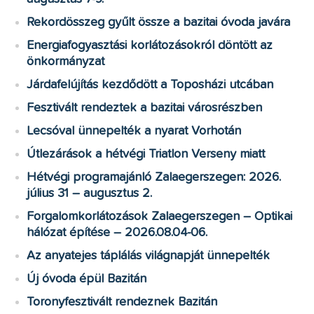
Rekordösszeg gyűlt össze a bazitai óvoda javára
Energiafogyasztási korlátozásokról döntött az
önkormányzat
Járdafelújítás kezdődött a Toposházi utcában
Fesztivált rendeztek a bazitai városrészben
Lecsóval ünnepelték a nyarat Vorhotán
Útlezárások a hétvégi Triatlon Verseny miatt
Hétvégi programajánló Zalaegerszegen: 2026.
július 31 – augusztus 2.
Forgalomkorlátozások Zalaegerszegen – Optikai
hálózat építése – 2026.08.04-06.
Az anyatejes táplálás világnapját ünnepelték
Új óvoda épül Bazitán
Toronyfesztivált rendeznek Bazitán