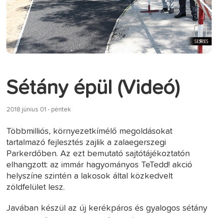
Sétány épül (Videó)
2018 június 01 - péntek
Többmilliós, környezetkímélő megoldásokat
tartalmazó fejlesztés zajlik a zalaegerszegi
Parkerdőben. Az ezt bemutató sajtótájékoztatón
elhangzott: az immár hagyományos TeTedd! akció
helyszíne szintén a lakosok által közkedvelt
zöldfelület lesz.
Javában készül az új kerékpáros és gyalogos sétány