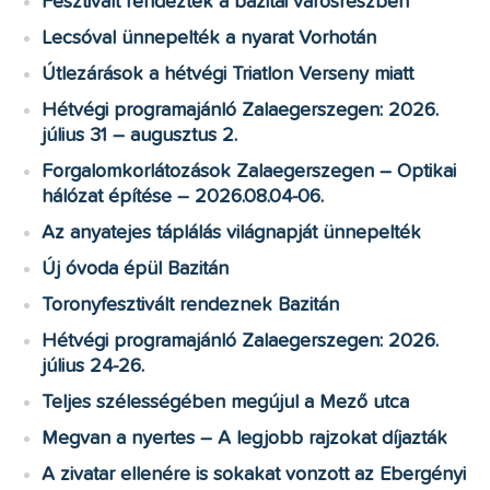
Fesztivált rendeztek a bazitai városrészben
Lecsóval ünnepelték a nyarat Vorhotán
Útlezárások a hétvégi Triatlon Verseny miatt
Hétvégi programajánló Zalaegerszegen: 2026.
július 31 – augusztus 2.
Forgalomkorlátozások Zalaegerszegen – Optikai
hálózat építése – 2026.08.04-06.
Az anyatejes táplálás világnapját ünnepelték
Új óvoda épül Bazitán
Toronyfesztivált rendeznek Bazitán
Hétvégi programajánló Zalaegerszegen: 2026.
július 24-26.
Teljes szélességében megújul a Mező utca
Megvan a nyertes – A legjobb rajzokat díjazták
A zivatar ellenére is sokakat vonzott az Ebergényi