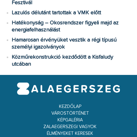
Fesztivál
Lazulós délutánt tartottak a VMK előtt
Hatékonyság – Okosrendszer figyeli majd az
energiafelhasználást
Hamarosan érvényüket vesztik a régi típusú
személyi igazolványok
Közműrekonstrukció kezdődött a Kisfaludy
utcában
KEZDŐLAP
VÁROSTÖRTÉNET
KÉPGALÉRIA
ZALAEGERSZEGI VAGYOK
ÉLMÉNYEKET KERESEK