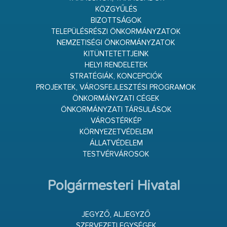
KÖZGYŰLÉS
BIZOTTSÁGOK
TELEPÜLÉSRÉSZI ÖNKORMÁNYZATOK
NEMZETISÉGI ÖNKORMÁNYZATOK
KITÜNTETETTJEINK
HELYI RENDELETEK
STRATÉGIÁK, KONCEPCIÓK
PROJEKTEK, VÁROSFEJLESZTÉSI PROGRAMOK
ÖNKORMÁNYZATI CÉGEK
ÖNKORMÁNYZATI TÁRSULÁSOK
VÁROSTÉRKÉP
KÖRNYEZETVÉDELEM
ÁLLATVÉDELEM
TESTVÉRVÁROSOK
Polgármesteri Hivatal
JEGYZŐ, ALJEGYZŐ
SZERVEZETI EGYSÉGEK