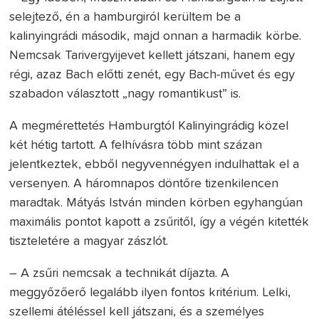
selejtező, én a hamburgiról kerültem be a
kalinyingrádi második, majd onnan a harmadik körbe.
Nemcsak Tarivergyijevet kellett játszani, hanem egy
régi, azaz Bach előtti zenét, egy Bach-művet és egy
szabadon választott „nagy romantikust” is.
A megmérettetés Hamburgtól Kalinyingrádig közel
két hétig tartott. A felhívásra több mint százan
jelentkeztek, ebből negyvennégyen indulhattak el a
versenyen. A háromnapos döntőre tizenkilencen
maradtak. Mátyás István minden körben egyhangúan
maximális pontot kapott a zsűritől, így a végén kitették
tiszteletére a magyar zászlót.
– A zsűri nemcsak a technikát díjazta. A
meggyőzőerő legalább ilyen fontos kritérium. Lelki,
szellemi átéléssel kell játszani, és a személyes