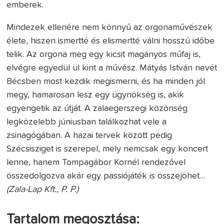
emberek.
Mindezek ellenére nem könnyű az orgonaművészek
élete, hiszen ismertté és elismertté válni hosszú időbe
telik. Az orgona meg egy kicsit magányos műfaj is,
elvégre egyedül ül kint a művész. Mátyás István nevét
Bécsben most kezdik megismerni, és ha minden jól
megy, hamarosan lesz egy ügynökség is, akik
egyengetik az útját. A zalaegerszegi közönség
legközelebb júniusban találkozhat vele a
zsinagógában. A hazai tervek között pedig
Szécsisziget is szerepel, mely nemcsak egy koncert
lenne, hanem Tompagábor Kornél rendezővel
összedolgozva akár egy passiójáték is összejöhet…
(Zala-Lap Kft., P. P.)
Tartalom megosztása: