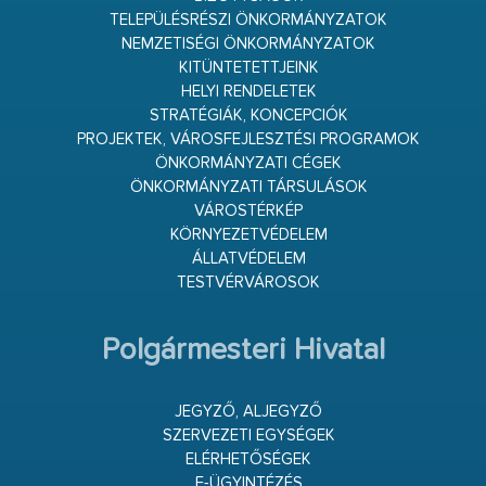
TELEPÜLÉSRÉSZI ÖNKORMÁNYZATOK
NEMZETISÉGI ÖNKORMÁNYZATOK
KITÜNTETETTJEINK
HELYI RENDELETEK
STRATÉGIÁK, KONCEPCIÓK
PROJEKTEK, VÁROSFEJLESZTÉSI PROGRAMOK
ÖNKORMÁNYZATI CÉGEK
ÖNKORMÁNYZATI TÁRSULÁSOK
VÁROSTÉRKÉP
KÖRNYEZETVÉDELEM
ÁLLATVÉDELEM
TESTVÉRVÁROSOK
Polgármesteri Hivatal
JEGYZŐ, ALJEGYZŐ
SZERVEZETI EGYSÉGEK
ELÉRHETŐSÉGEK
E-ÜGYINTÉZÉS