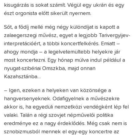
kisugárzás is sokat számít. Végül egy ukrán és egy
észt orgonista előtt sikerült nyernem.
Sőt, a fődíj mellé még négy különdíjat is kapott a
zalaegerszegi művész, egyet a legjobb Tarivergyijev-
interpretációért, a többi koncertfelkérés. Emiatt –
ahogy mondja – a legelvetemültebb helyekre jár
most koncertezni. Egy hónap múlva indul például a
nyugat-szibériai Omszkba, majd onnan
Kazahsztánba…
– Igen, ezeken a helyeken van közönsége a
hangversenyeknek. Odafigyelnek a művészekre
akkor is, ha egyedüli nemzetközi vendégként lép fel
valaki. Talán a régi szovjet népművelői politika
eredménye ez a nagy érdeklődés. Még csak nem is
sznobizmusból mennek el egy-egy koncertre az