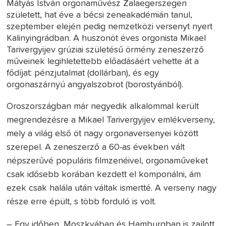
Mátyás István orgonaművész Zalaegerszegen
született, hat éve a bécsi zeneakadémián tanul,
szeptember elején pedig nemzetközi versenyt nyert
Kalinyingrádban. A huszonöt éves orgonista Mikael
Tarivergyijev grúziai születésű örmény zeneszerző
műveinek legihletettebb előadásáért vehette át a
fődíjat: pénzjutalmat (dollárban), és egy
orgonaszárnyú angyalszobrot (borostyánból).
Oroszországban már negyedik alkalommal került
megrendezésre a Mikael Tarivergyijev emlékverseny,
mely a világ első öt nagy orgonaversenyei között
szerepel. A zeneszerző a 60-as években vált
népszerűvé populáris filmzenéivel, orgonaműveket
csak idősebb korában kezdett el komponálni, ám
ezek csak halála után váltak ismertté. A verseny nagy
része erre épült, s több forduló is volt.
– Egy időben, Moszkvában és Hamburgban is zajlott