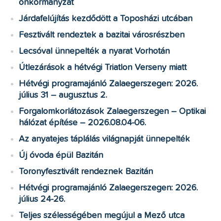
önkormányzat
Járdafelújítás kezdődött a Toposházi utcában
Fesztivált rendeztek a bazitai városrészben
Lecsóval ünnepelték a nyarat Vorhotán
Útlezárások a hétvégi Triatlon Verseny miatt
Hétvégi programajánló Zalaegerszegen: 2026.
július 31 – augusztus 2.
Forgalomkorlátozások Zalaegerszegen – Optikai
hálózat építése – 2026.08.04-06.
Az anyatejes táplálás világnapját ünnepelték
Új óvoda épül Bazitán
Toronyfesztivált rendeznek Bazitán
Hétvégi programajánló Zalaegerszegen: 2026.
július 24-26.
Teljes szélességében megújul a Mező utca