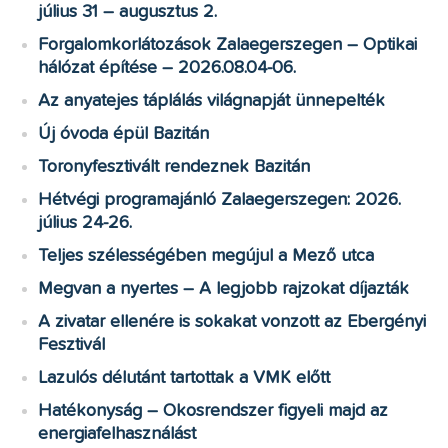
július 31 – augusztus 2.
Forgalomkorlátozások Zalaegerszegen – Optikai
hálózat építése – 2026.08.04-06.
Az anyatejes táplálás világnapját ünnepelték
Új óvoda épül Bazitán
Toronyfesztivált rendeznek Bazitán
Hétvégi programajánló Zalaegerszegen: 2026.
július 24-26.
Teljes szélességében megújul a Mező utca
Megvan a nyertes – A legjobb rajzokat díjazták
A zivatar ellenére is sokakat vonzott az Ebergényi
Fesztivál
Lazulós délutánt tartottak a VMK előtt
Hatékonyság – Okosrendszer figyeli majd az
energiafelhasználást