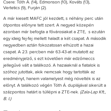
Csere: Tóth Á. (14), Edmonson (10), Kováts (13),
Vertetics (9), Furján (2).
A már kiesett MAFC jól kezdett, s néhány perc után
ötpontos előnyre tett szert. A negyed közepén
azonban már befogta a fővárosiakat a ZTE, s ezután
egy ideig fej-fej mellett haladt a két csapat. A második
negyedben aztán fokozatosan elhúzott a hazai
csapat. A 23. percben már 63-43-at mutatott az
eredményjelző, s ezt követően már edzőmeccs
jellegűvé vált a találkozó. A hazaiaknál a fiatalok is
szóhoz jutottak, akik nemcsak hogy tartották az
eredményt, hanem valamelyest még növelték is az
előnyt. A találkozó végén Tóth Á. duplájával sikerült a
százpontos határt is túllépni a ZTE-nek.
(Zala-Lap Kft.,
B. I.)