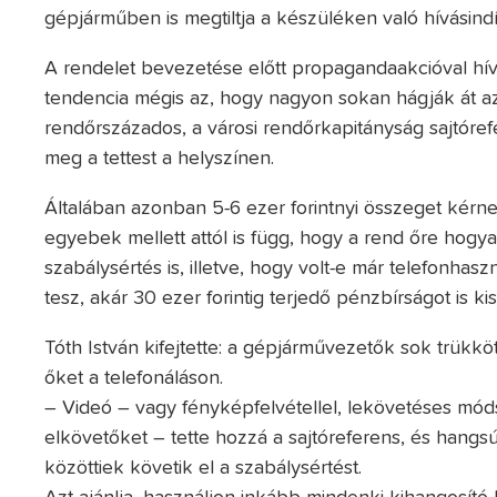
gépjárműben is megtiltja a készüléken való hívásindí
A rendelet bevezetése előtt propagandaakcióval hívt
tendencia mégis az, hogy nagyon sokan hágják át az
rendőrszázados, a városi rendőrkapitányság sajtórefe
meg a tettest a helyszínen.
Általában azonban 5-6 ezer forintnyi összeget kér
egyebek mellett attól is függ, hogy a rend őre hogy
szabálysértés is, illetve, hogy volt-e már telefonhas
tesz, akár 30 ezer forintig terjedő pénzbírságot is k
Tóth István kifejtette: a gépjárművezetők sok trük
őket a telefonáláson.
– Videó – vagy fényképfelvétellel, lekövetéses módsz
elkövetőket – tette hozzá a sajtóreferens, és hangsú
közöttiek követik el a szabálysértést.