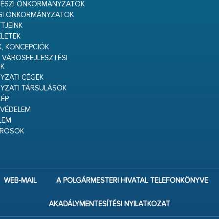
RÉSZI ÖNKORMÁNYZATOK
GI ÖNKORMÁNYZATOK
TJEINK
ELETEK
K, KONCEPCIÓK
 VÁROSFEJLESZTÉSI
K
ZATI CÉGEK
YZATI TÁRSULÁSOK
ÉP
VÉDELEM
LEM
ÁROSOK
WEB-MAIL
A POLGÁRMESTERI HIVATAL TELEFONKÖNYVE
AKADÁLYMENTESÍTÉSI NYILATKOZAT