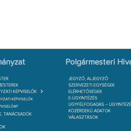
ányzat
Polgármesteri Hiva
STER
JEGYZŐ, ALJEGYZŐ
ESTEREK
SZERVEZETI EGYSÉGEK
ZATI KÉPVISELŐK
ELÉRHETŐSÉGEK
E-ÜGYINTÉZÉS
ZATI KÉPVISELŐK
ÜGYFÉLFOGADÁS – ÜGYINTÉZ
ÉPVISELŐM?
KÖZÉRDEKŰ ADATOK
K, TANÁCSADÓK
VÁLASZTÁSOK
S
GOK