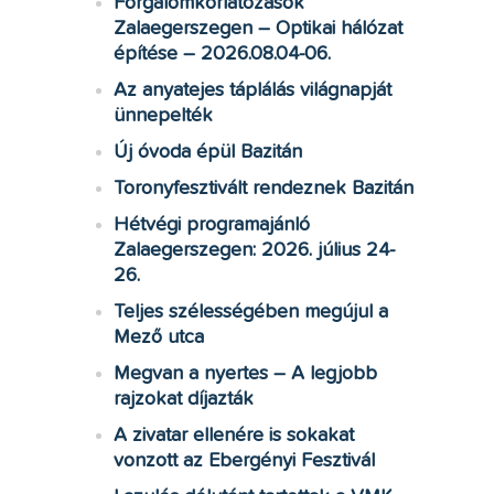
Forgalomkorlátozások
Zalaegerszegen – Optikai hálózat
építése – 2026.08.04-06.
Az anyatejes táplálás világnapját
ünnepelték
Új óvoda épül Bazitán
Toronyfesztivált rendeznek Bazitán
Hétvégi programajánló
Zalaegerszegen: 2026. július 24-
26.
Teljes szélességében megújul a
Mező utca
Megvan a nyertes – A legjobb
rajzokat díjazták
A zivatar ellenére is sokakat
vonzott az Ebergényi Fesztivál