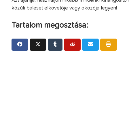
Azt ajánlja, használjon inkább mindenki kihangosít
közúti baleset elkövetője vagy okozója legyen!
Tartalom megosztása: