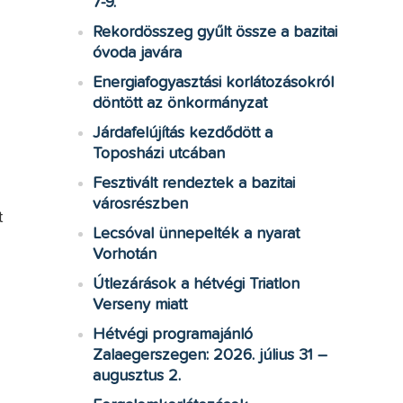
7-9.
Rekordösszeg gyűlt össze a bazitai
óvoda javára
Energiafogyasztási korlátozásokról
döntött az önkormányzat
Járdafelújítás kezdődött a
Toposházi utcában
Fesztivált rendeztek a bazitai
városrészben
t
Lecsóval ünnepelték a nyarat
Vorhotán
k
Útlezárások a hétvégi Triatlon
Verseny miatt
Hétvégi programajánló
Zalaegerszegen: 2026. július 31 –
augusztus 2.