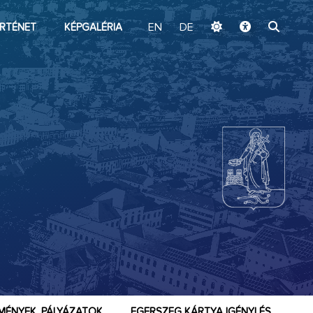
ugrás a fő tartalomhoz
RTÉNET
KÉPGALÉRIA
EN
DE
MÉNYEK, PÁLYÁZATOK
EGERSZEG KÁRTYA IGÉNYLÉS