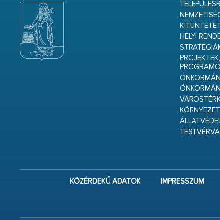
TELEPÜLÉS
NEMZETISÉ
KITÜNTETET
HELYI REND
STRATÉGIÁ
PROJEKTEK,
PROGRAMO
ÖNKORMÁNY
ÖNKORMÁN
VÁROSTÉRK
KÖRNYEZET
ÁLLATVÉDE
TESTVÉRV
KÖZÉRDEKŰ ADATOK
IMPRESSZUM