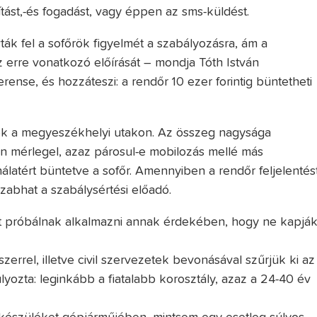
tást,-és fogadást, vagy éppen az sms-küldést.
ák fel a sofőrök figyelmét a szabályozásra, ám a
 erre vonatkozó előírását – mondja Tóth István
rense, és hozzáteszi: a rendőr 10 ezer forintig büntetheti
nek a megyeszékhelyi utakon. Az összeg nagysága
an mérlegel, azaz párosul-e mobilozás mellé más
ználatért büntetve a sofőr. Amennyiben a rendőr feljelentés
iszabhat a szabálysértési előadó.
köt próbálnak alkalmazni annak érdekében, hogy ne kapjá
errel, illetve civil szervezetek bevonásával szűrjük ki az
lyozta: leginkább a fiatalabb korosztály, azaz a 24-40 év