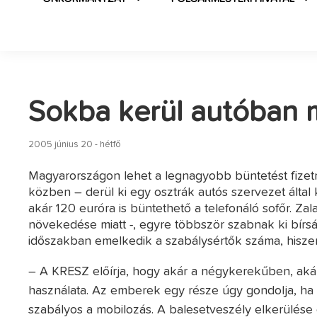
Sokba kerül autóban 
2005 június 20 - hétfő
Magyarországon lehet a legnagyobb büntetést fizetn
közben – derül ki egy osztrák autós szervezet által 
akár 120 euróra is büntethető a telefonáló sofőr. 
növekedése miatt -, egyre többször szabnak ki bírsá
időszakban emelkedik a szabálysértők száma, hisze
– A KRESZ előírja, hogy akár a négykerekűben, akár
használata. Az emberek egy része úgy gondolja, ha 
szabályos a mobilozás. A balesetveszély elkerülés