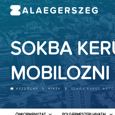
SOKBA KER
MOBILOZNI
KEZDŐLAP
HÍREK
SOKBA KERÜL AUTÓ
ÖNKORMÁNYZAT
POLGÁRMESTERI HIVATAL