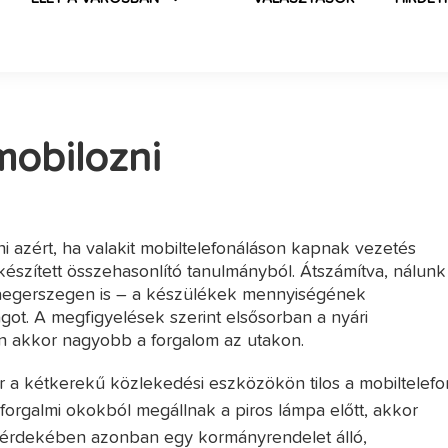
mobilozni
i azért, ha valakit mobiltelefonáláson kapnak vezetés
készített összehasonlító tanulmányból. Átszámítva, nálunk
Zalaegerszegen is – a készülékek mennyiségének
got. A megfigyelések szerint elsősorban a nyári
n akkor nagyobb a forgalom az utakon.
 a kétkerekű közlekedési eszközökön tilos a mobiltelefo
forgalmi okokból megállnak a piros lámpa előtt, akkor
e érdekében azonban egy kormányrendelet álló,