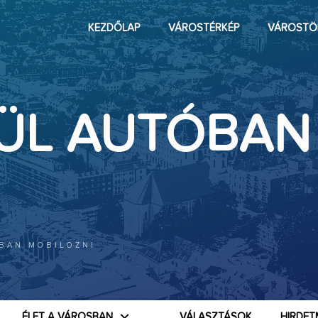
KEZDŐLAP
VÁROSTÉRKÉP
VÁROSTÖ
ÜL AUTÓBAN
BAN MOBILOZNI
ÉLET A VÁROSBAN
VÁLASZTÁSOK
HIRDET