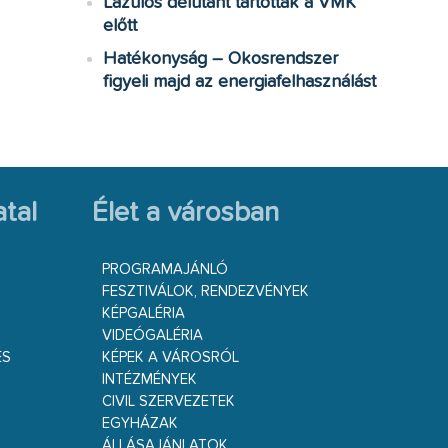
Lazulós délutánt tartottak a VMK
előtt
Hatékonyság – Okosrendszer
figyeli majd az energiafelhasználást
tal
Élet a városban
PROGRAMAJÁNLÓ
FESZTIVÁLOK, RENDEZVÉNYEK
KÉPGALÉRIA
VIDEÓGALÉRIA
ÉS
KÉPEK A VÁROSRÓL
INTÉZMÉNYEK
CIVIL SZERVEZETEK
EGYHÁZAK
ÁLLÁSAJÁNLATOK