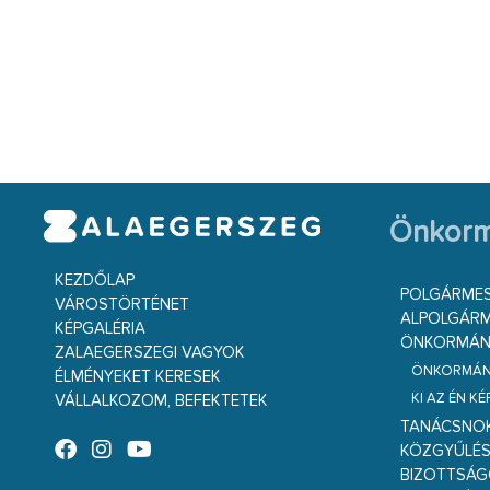
Önkorm
KEZDŐLAP
POLGÁRME
VÁROSTÖRTÉNET
ALPOLGÁRM
KÉPGALÉRIA
ÖNKORMÁNY
ZALAEGERSZEGI VAGYOK
ÖNKORMÁNY
ÉLMÉNYEKET KERESEK
KI AZ ÉN K
VÁLLALKOZOM, BEFEKTETEK
TANÁCSNO
KÖZGYŰLÉ
BIZOTTSÁ