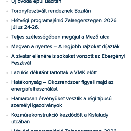
Új óvoda épül Bazitán
Toronyfesztivált rendeznek Bazitán
Hétvégi programajánló Zalaegerszegen: 2026.
július 24-26.
Teljes szélességében megújul a Mező utca
Megvan a nyertes – A legjobb rajzokat díjazták
A zivatar ellenére is sokakat vonzott az Ebergényi
Fesztivál
Lazulós délutánt tartottak a VMK előtt
Hatékonyság – Okosrendszer figyeli majd az
energiafelhasználást
Hamarosan érvényüket vesztik a régi típusú
személyi igazolványok
Közműrekonstrukció kezdődött a Kisfaludy
utcában