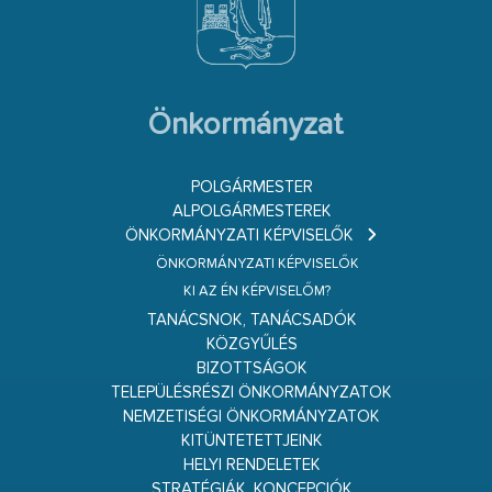
Önkormányzat
POLGÁRMESTER
ALPOLGÁRMESTEREK
ÖNKORMÁNYZATI KÉPVISELŐK
ÖNKORMÁNYZATI KÉPVISELŐK
KI AZ ÉN KÉPVISELŐM?
TANÁCSNOK, TANÁCSADÓK
KÖZGYŰLÉS
BIZOTTSÁGOK
TELEPÜLÉSRÉSZI ÖNKORMÁNYZATOK
NEMZETISÉGI ÖNKORMÁNYZATOK
KITÜNTETETTJEINK
HELYI RENDELETEK
STRATÉGIÁK, KONCEPCIÓK