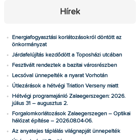
Hírek
Energiafogyasztási korlátozásokról döntött az
önkormányzat
Járdafelújítás kezdődött a Toposházi utcában
Fesztivált rendeztek a bazitai városrészben
Lecsóval ünnepelték a nyarat Vorhotán
Útlezárások a hétvégi Triatlon Verseny miatt
Hétvégi programajánló Zalaegerszegen: 2026.
július 31 – augusztus 2.
Forgalomkorlátozások Zalaegerszegen – Optikai
hálózat építése – 2026.08.04-06.
Az anyatejes táplálás világnapját ünnepelték