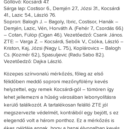
Góllövő: Kocsárdi 47.
Sárga lap: Costisor 6., Demjén 27., Józsi 31., Kocsárdi
41., Lazic 54., László 76.
Sopron: Balogh J. – Bagoly, Ibric, Costisor, Hanák –
Demjén, Lazic, Vén, Horváth A. (Fehér 7., Csordás 66.)
– Cotan, Fülöp (Cigan 46.). Vezetőedző: Csank János.
ZTE: – Varga Z. – Kocsárdi, Sebők V., Csóka, László –
Kriston, Kaj, Józsi (Nagy L. 75.), Koplárovics – Balogh
Cs. (Kozmér 62.), Spasuljevic (Radu Sabo 82.).
Vezetőedző: Dajka László.
Közepes színvonalú mérkőzés, főleg az első
félidőben meddő soproni mezőnyfölény kevés
helyzettel, egy remek Kocsárdi-gól – tömören így
lehet jellemezni a hűség városában lebonyolításra
kerülő találkozót. A tartalékosan felálló ZTE jól
megszervezte védelmét, kontráiból egy bejött, s ez
elegendő volt a három ponthoz. Ez a mérkőzés is
ékes példája annak, hogy a hazai élvonalban kevés