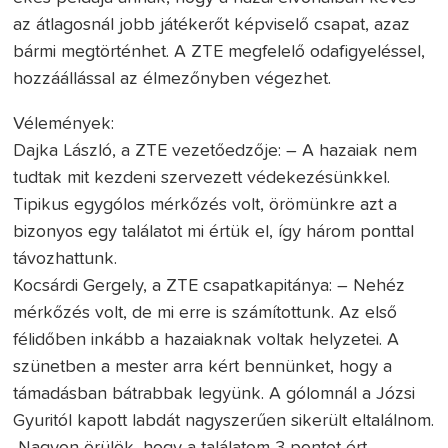
az átlagosnál jobb játékerőt képviselő csapat, azaz
bármi megtörténhet. A ZTE megfelelő odafigyeléssel,
hozzáállással az élmezőnyben végezhet.
Vélemények:
Dajka László, a ZTE vezetőedzője: – A hazaiak nem
tudtak mit kezdeni szervezett védekezésünkkel.
Tipikus egygólos mérkőzés volt, örömünkre azt a
bizonyos egy találatot mi értük el, így három ponttal
távozhattunk.
Kocsárdi Gergely, a ZTE csapatkapitánya: – Nehéz
mérkőzés volt, de mi erre is számítottunk. Az első
félidőben inkább a hazaiaknak voltak helyzetei. A
szünetben a mester arra kért bennünket, hogy a
támadásban bátrabbak legyünk. A gólomnál a Józsi
Gyuritól kapott labdát nagyszerűen sikerült eltalálnom.
Nagyon örülök, hogy a találatom 3 pontot ért.