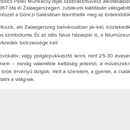
Szabolcs Péter Munkácsy-díjas szobrászművész alkotásaiból
67 óta él Zalaegerszegen. Jubileumi kiállításán válogatot
észét a Gönczi Galériában tekinthetik meg az érdeklődők
lkozik, aki Zalaegerszeg belvárosában jár-kel, közlekedik
os szimbóluma. És az idős falusi házaspár is, a falumúzeu
vtizedek bölcsessége kell.
vokatív, vagy polgárpukkasztó lenni, mint 25-30 évesen
nem – mindig valamiféle kettőség jellemzi, a művészekr
örök érvényű dolgok, mint a szerelem, a gyerek, a csalá
atni a világnak.