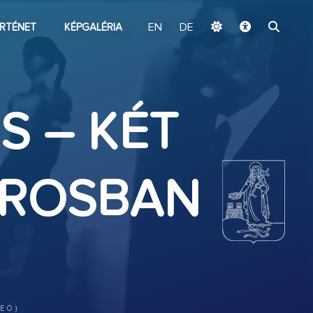
ugrás a fő tartalomhoz
RTÉNET
KÉPGALÉRIA
EN
DE
S – KÉT
VÁROSBAN
EÓ)