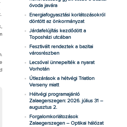
.
óvoda javára
t
.
Energiafogyasztási korlátozásokról
döntött az önkormányzat
,
Járdafelújítás kezdődött a
m
Toposházi utcában
Fesztivált rendeztek a bazitai
városrészben
.
e
Lecsóval ünnepelték a nyarat
Vorhotán
d
Útlezárások a hétvégi Triatlon
Verseny miatt
Hétvégi programajánló
Zalaegerszegen: 2026. július 31 –
augusztus 2.
Forgalomkorlátozások
Zalaegerszegen – Optikai hálózat