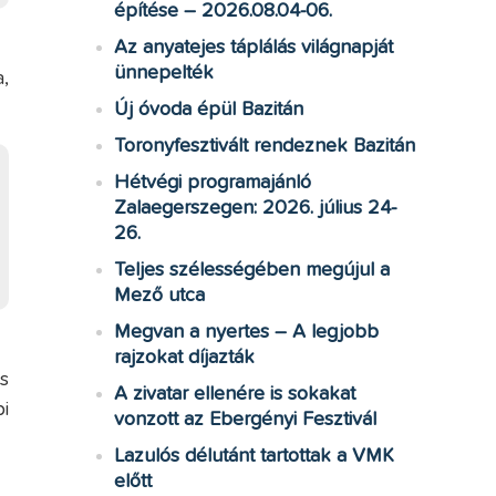
építése – 2026.08.04-06.
Az anyatejes táplálás világnapját
ünnepelték
,
Új óvoda épül Bazitán
Toronyfesztivált rendeznek Bazitán
Hétvégi programajánló
Zalaegerszegen: 2026. július 24-
26.
Teljes szélességében megújul a
Mező utca
Megvan a nyertes – A legjobb
rajzokat díjazták
s
A zivatar ellenére is sokakat
i
vonzott az Ebergényi Fesztivál
Lazulós délutánt tartottak a VMK
előtt