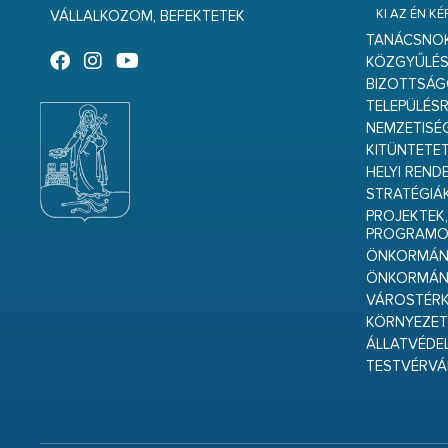
KI AZ ÉN K
VÁLLALKOZOM, BEFEKTETEK
TANÁCSNO
KÖZGYŰLÉ
BIZOTTSÁ
TELEPÜLÉS
NEMZETISÉ
KITÜNTETET
HELYI REND
STRATÉGIÁ
PROJEKTEK,
PROGRAMO
ÖNKORMÁNY
ÖNKORMÁN
VÁROSTÉRK
KÖRNYEZET
ÁLLATVÉDE
TESTVÉRV