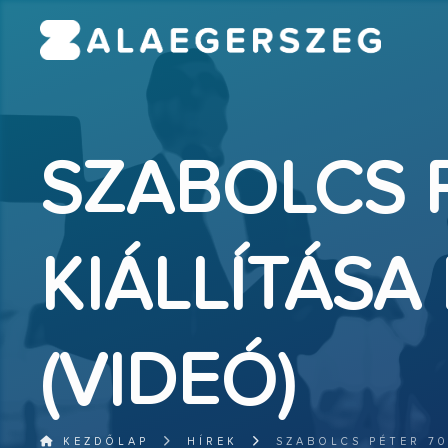
SZABOLCS P
KIÁLLÍTÁSA
(VIDEÓ)
KEZDŐLAP
HÍREK
SZABOLCS PÉTER 70