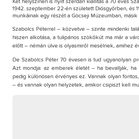
Két helyszínen is nyílt szerdán kiállítás a 70 éves 
1942. szeptember 22-én született Diósgyőrben, és 19
munkáinak egy részét a Göcseji Múzeumban, másik r
Szabolcs Péterrel – közvetve – szinte mindenki talá
hiszen alkotása, a tulipános szökőkút ma már a vár
előtt – némán ülve is olyasmiről mesélnek, amihez é
De Szabolcs Péter 70 évesen is tud ugyanolyan pro
Azt mondja: az emberek életét – ha bevallják, ha 
pedig különösen érvényes ez. Vannak olyan fontos, 
– és vannak olyan helyzetek, amikor csipiszt kell mut