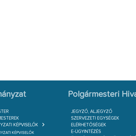
ányzat
Polgármesteri Hiva
STER
JEGYZŐ, ALJEGYZŐ
ESTEREK
SZERVEZETI EGYSÉGEK
ZATI KÉPVISELŐK
ELÉRHETŐSÉGEK
E-ÜGYINTÉZÉS
ZATI KÉPVISELŐK