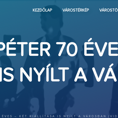
KEZDŐLAP
VÁROSTÉRKÉP
VÁROSTÖ
ÉTER 70 ÉVE
 IS NYÍLT A 
 ÉVES – KÉT KIÁLLÍTÁSA IS NYÍLT A VÁROSBAN (VID