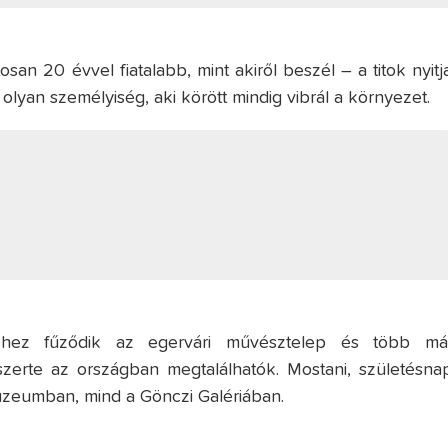
san 20 évvel fiatalabb, mint akiről beszél – a titok nyitja
 olyan személyiség, aki körött mindig vibrál a környezet.
véhez fűződik az egervári művésztelep és több má
szerte az országban megtalálhatók. Mostani, születésnap
 Múzeumban, mind a Gönczi Galériában.