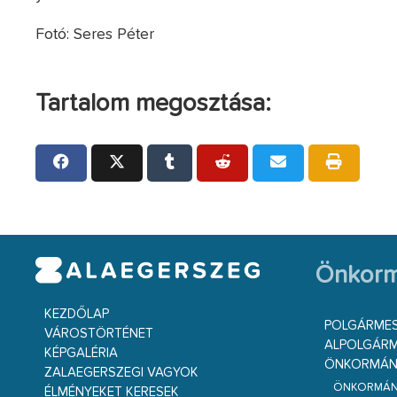
Fotó: Seres Péter
Tartalom megosztása:
Önkorm
KEZDŐLAP
POLGÁRME
VÁROSTÖRTÉNET
ALPOLGÁRM
KÉPGALÉRIA
ÖNKORMÁNY
ZALAEGERSZEGI VAGYOK
ÖNKORMÁNY
ÉLMÉNYEKET KERESEK