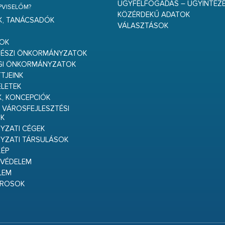
ÜGYFÉLFOGADÁS – ÜGYINTÉZ
ÉPVISELŐM?
KÖZÉRDEKŰ ADATOK
K, TANÁCSADÓK
VÁLASZTÁSOK
S
GOK
RÉSZI ÖNKORMÁNYZATOK
GI ÖNKORMÁNYZATOK
TJEINK
ELETEK
K, KONCEPCIÓK
 VÁROSFEJLESZTÉSI
K
ZATI CÉGEK
YZATI TÁRSULÁSOK
ÉP
VÉDELEM
LEM
ÁROSOK