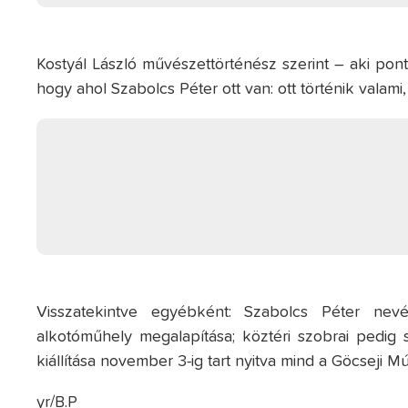
Kostyál László művészettörténész szerint – aki ponto
hogy ahol Szabolcs Péter ott van: ott történik valami,
Visszatekintve egyébként: Szabolcs Péter ne
alkotóműhely megalapítása; köztéri szobrai pedig 
kiállítása november 3-ig tart nyitva mind a Göcseji
yr/B.P