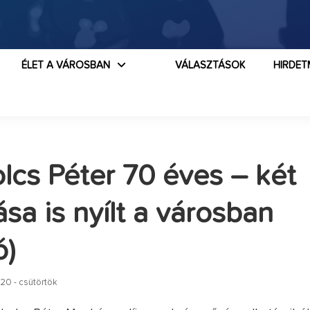
ÉLET A VÁROSBAN
VÁLASZTÁSOK
HIRDET
lcs Péter 70 éves – két
tása is nyílt a városban
ó)
20 - csütörtök