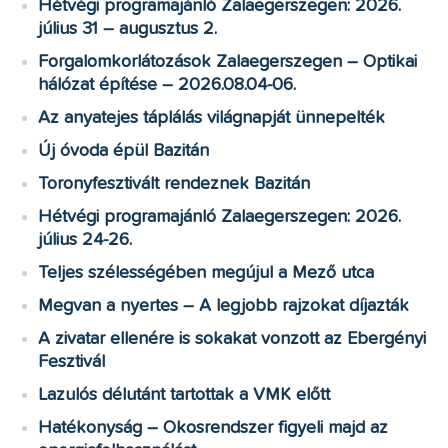
Hétvégi programajánló Zalaegerszegen: 2026.
július 31 – augusztus 2.
Forgalomkorlátozások Zalaegerszegen – Optikai
hálózat építése – 2026.08.04-06.
Az anyatejes táplálás világnapját ünnepelték
Új óvoda épül Bazitán
Toronyfesztivált rendeznek Bazitán
Hétvégi programajánló Zalaegerszegen: 2026.
július 24-26.
Teljes szélességében megújul a Mező utca
Megvan a nyertes – A legjobb rajzokat díjazták
A zivatar ellenére is sokakat vonzott az Ebergényi
Fesztivál
Lazulós délutánt tartottak a VMK előtt
Hatékonyság – Okosrendszer figyeli majd az