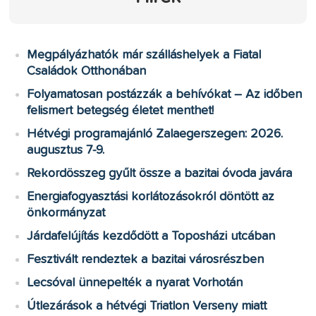
Megpályázhatók már szálláshelyek a Fiatal
Családok Otthonában
Folyamatosan postázzák a behívókat – Az időben
felismert betegség életet menthet!
Hétvégi programajánló Zalaegerszegen: 2026.
augusztus 7-9.
Rekordösszeg gyűlt össze a bazitai óvoda javára
Energiafogyasztási korlátozásokról döntött az
önkormányzat
Járdafelújítás kezdődött a Toposházi utcában
Fesztivált rendeztek a bazitai városrészben
Lecsóval ünnepelték a nyarat Vorhotán
Útlezárások a hétvégi Triatlon Verseny miatt