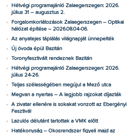
Hétvégi programajánló Zalaegerszegen: 2026.
július 31 – augusztus 2.
Forgalomkorlátozások Zalaegerszegen – Optikai
hálózat építése – 2026.08.04-06.
Az anyatejes táplálás világnapját ünnepelték
Új óvoda épül Bazitán
Toronyfesztivált rendeznek Bazitán
Hétvégi programajánló Zalaegerszegen: 2026.
július 24-26.
Teljes szélességében megújul a Mező utca
Megvan a nyertes – A legjobb rajzokat díjazták
A zivatar ellenére is sokakat vonzott az Ebergényi
Fesztivál
Lazulós délutánt tartottak a VMK előtt
Hatékonyság – Okosrendszer figyeli majd az