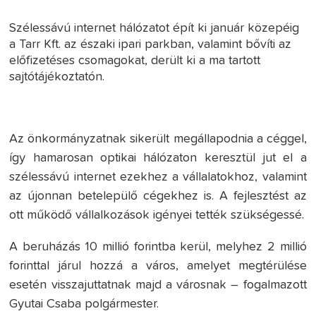
Szélessávú internet hálózatot épít ki január közepéig
a Tarr Kft. az északi ipari parkban, valamint bővíti az
előfizetéses csomagokat, derült ki a ma tartott
sajtótájékoztatón.
Az önkormányzatnak sikerült megállapodnia a céggel,
így hamarosan optikai hálózaton keresztül jut el a
szélessávú internet ezekhez a vállalatokhoz, valamint
az újonnan betelepülő cégekhez is. A fejlesztést az
ott működő vállalkozások igényei tették szükségessé.
A beruházás 10 millió forintba kerül, melyhez 2 millió
forinttal járul hozzá a város, amelyet megtérülése
esetén visszajuttatnak majd a városnak – fogalmazott
Gyutai Csaba polgármester.