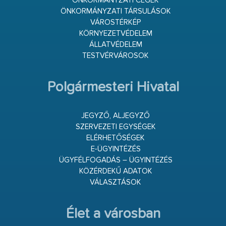
ÖNKORMÁNYZATI CÉGEK
ÖNKORMÁNYZATI TÁRSULÁSOK
VÁROSTÉRKÉP
KÖRNYEZETVÉDELEM
ÁLLATVÉDELEM
TESTVÉRVÁROSOK
Polgármesteri Hivatal
JEGYZŐ, ALJEGYZŐ
SZERVEZETI EGYSÉGEK
ELÉRHETŐSÉGEK
E-ÜGYINTÉZÉS
ÜGYFÉLFOGADÁS – ÜGYINTÉZÉS
KÖZÉRDEKŰ ADATOK
VÁLASZTÁSOK
Élet a városban