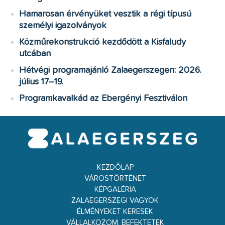
Hamarosan érvényüket vesztik a régi típusú
személyi igazolványok
Közműrekonstrukció kezdődött a Kisfaludy
utcában
Hétvégi programajánló Zalaegerszegen: 2026.
július 17–19.
Programkavalkád az Ebergényi Fesztiválon
KEZDŐLAP
VÁROSTÖRTÉNET
KÉPGALÉRIA
ZALAEGERSZEGI VAGYOK
ÉLMÉNYEKET KERESEK
VÁLLALKOZOM, BEFEKTETEK