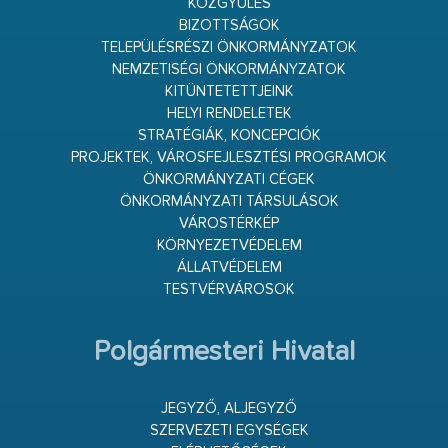
KÖZGYŰLÉS
BIZOTTSÁGOK
TELEPÜLÉSRÉSZI ÖNKORMÁNYZATOK
NEMZETISÉGI ÖNKORMÁNYZATOK
KITÜNTETETTJEINK
HELYI RENDELETEK
STRATÉGIÁK, KONCEPCIÓK
PROJEKTEK, VÁROSFEJLESZTÉSI PROGRAMOK
ÖNKORMÁNYZATI CÉGEK
ÖNKORMÁNYZATI TÁRSULÁSOK
VÁROSTÉRKÉP
KÖRNYEZETVÉDELEM
ÁLLATVÉDELEM
TESTVÉRVÁROSOK
Polgármesteri Hivatal
JEGYZŐ, ALJEGYZŐ
SZERVEZETI EGYSÉGEK