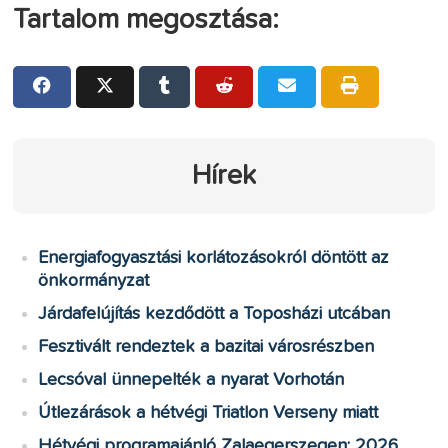
Tartalom megosztása:
Hírek
Energiafogyasztási korlátozásokról döntött az
önkormányzat
Járdafelújítás kezdődött a Toposházi utcában
Fesztivált rendeztek a bazitai városrészben
Lecsóval ünnepelték a nyarat Vorhotán
Útlezárások a hétvégi Triatlon Verseny miatt
Hétvégi programajánló Zalaegerszegen: 2026.