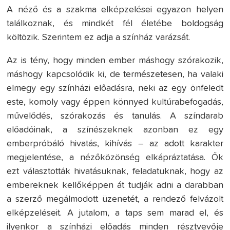
A néző és a szakma elképzelései egyazon helyen
találkoznak, és mindkét fél életébe boldogság
költözik. Szerintem ez adja a színház varázsát.
Az is tény, hogy minden ember máshogy szórakozik,
máshogy kapcsolódik ki, de természetesen, ha valaki
elmegy egy színházi előadásra, neki az egy önfeledt
este, komoly vagy éppen könnyed kultúrabefogadás,
művelődés, szórakozás és tanulás. A színdarab
előadóinak, a színészeknek azonban ez egy
emberpróbáló hivatás, kihívás – az adott karakter
megjelentése, a nézőközönség elkápráztatása. Ők
ezt választották hivatásuknak, feladatuknak, hogy az
embereknek kellőképpen át tudják adni a darabban
a szerző megálmodott üzenetét, a rendező felvázolt
elképzeléseit. A jutalom, a taps sem marad el, és
ilyenkor a színházi előadás minden résztvevője