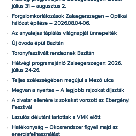
július 31 – augusztus 2.
Forgalomkorlátozások Zalaegerszegen – Optikai
hálózat építése – 2026.08.04-06.
Az anyatejes táplálás világnapját ünnepelték
Új óvoda épül Bazitán
Toronyfesztivált rendeznek Bazitán
Hétvégi programajánló Zalaegerszegen: 2026.
július 24-26.
Teljes szélességében megújul a Mező utca
Megvan a nyertes – A legjobb rajzokat díjazták
A zivatar ellenére is sokakat vonzott az Ebergényi
Fesztivál
Lazulós délutánt tartottak a VMK előtt
Hatékonyság – Okosrendszer figyeli majd az
energiafelhasználást