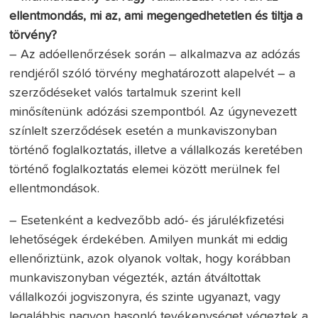
ellentmondás, mi az, ami megengedhetetlen és tiltja a
törvény?
– Az adóellenőrzések során – alkalmazva az adózás
rendjéről szóló törvény meghatározott alapelvét – a
szerződéseket valós tartalmuk szerint kell
minősítenünk adózási szempontból. Az úgynevezett
színlelt szerződések esetén a munkaviszonyban
történő foglalkoztatás, illetve a vállalkozás keretében
történő foglalkoztatás elemei között merülnek fel
ellentmondások.
– Esetenként a kedvezőbb adó- és járulékfizetési
lehetőségek érdekében. Amilyen munkát mi eddig
ellenőriztünk, azok olyanok voltak, hogy korábban
munkaviszonyban végezték, aztán átváltottak
vállalkozói jogviszonyra, és szinte ugyanazt, vagy
legalábbis nagyon hasonló tevékenységet végeztek a