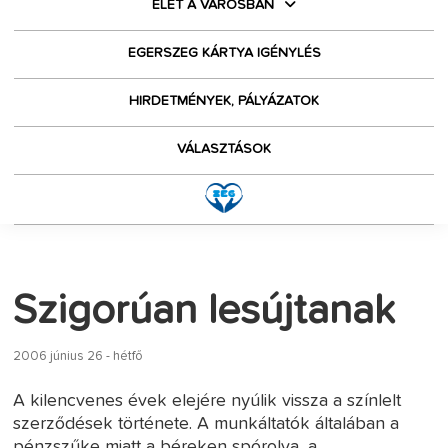
ÉLET A VÁROSBAN
EGERSZEG KÁRTYA IGÉNYLÉS
HIRDETMÉNYEK, PÁLYÁZATOK
VÁLASZTÁSOK
Szigorúan lesújtanak
2006 június 26 - hétfő
A kilencvenes évek elejére nyúlik vissza a színlelt
szerződések története. A munkáltatók általában a
pénzszűke miatt a béreken spórolva, a