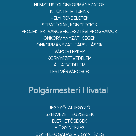
NEMZETISÉGI ÖNKORMÁNYZATOK
KITÜNTETETTJEINK
HELYI RENDELETEK
STRATÉGIÁK, KONCEPCIÓK
PROJEKTEK, VÁROSFEJLESZTÉSI PROGRAMOK
ÖNKORMÁNYZATI CÉGEK
ÖNKORMÁNYZATI TÁRSULÁSOK
VÁROSTÉRKÉP
KÖRNYEZETVÉDELEM
ÁLLATVÉDELEM
TESTVÉRVÁROSOK
Polgármesteri Hivatal
JEGYZŐ, ALJEGYZŐ
SZERVEZETI EGYSÉGEK
ELÉRHETŐSÉGEK
E-ÜGYINTÉZÉS
ÜGYFÉLFOGADÁS – ÜGYINTÉZÉS