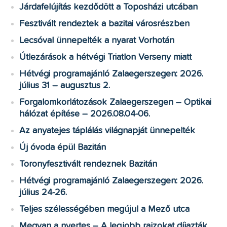
Járdafelújítás kezdődött a Toposházi utcában
Fesztivált rendeztek a bazitai városrészben
Lecsóval ünnepelték a nyarat Vorhotán
Útlezárások a hétvégi Triatlon Verseny miatt
Hétvégi programajánló Zalaegerszegen: 2026.
július 31 – augusztus 2.
Forgalomkorlátozások Zalaegerszegen – Optikai
hálózat építése – 2026.08.04-06.
Az anyatejes táplálás világnapját ünnepelték
Új óvoda épül Bazitán
Toronyfesztivált rendeznek Bazitán
Hétvégi programajánló Zalaegerszegen: 2026.
július 24-26.
Teljes szélességében megújul a Mező utca
Megvan a nyertes – A legjobb rajzokat díjazták