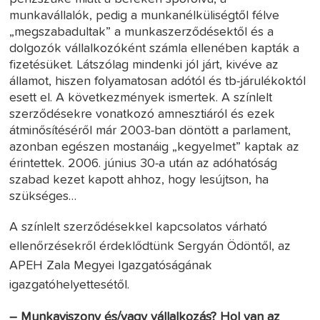
munkavállalók, pedig a munkanélküliségtől félve
„megszabadultak” a munkaszerződésektől és a
dolgozók vállalkozóként számla ellenében kapták a
fizetésüket. Látszólag mindenki jól járt, kivéve az
államot, hiszen folyamatosan adótól és tb-járulékoktól
esett el. A következmények ismertek. A színlelt
szerződésekre vonatkozó amnesztiáról és ezek
átminősítéséről már 2003-ban döntött a parlament,
azonban egészen mostanáig „kegyelmet” kaptak az
érintettek. 2006. június 30-a után az adóhatóság
szabad kezet kapott ahhoz, hogy lesújtson, ha
szükséges…
A színlelt szerződésekkel kapcsolatos várható
ellenőrzésekről érdeklődtünk Sergyán Ödöntől, az
APEH Zala Megyei Igazgatóságának
igazgatóhelyettesétől.
– Munkaviszony és/vagy vállalkozás? Hol van az