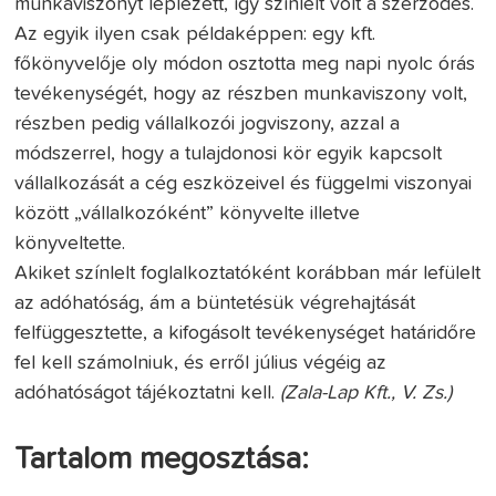
munkaviszonyt leplezett, így színlelt volt a szerződés.
Az egyik ilyen csak példaképpen: egy kft.
főkönyvelője oly módon osztotta meg napi nyolc órás
tevékenységét, hogy az részben munkaviszony volt,
részben pedig vállalkozói jogviszony, azzal a
módszerrel, hogy a tulajdonosi kör egyik kapcsolt
vállalkozását a cég eszközeivel és függelmi viszonyai
között „vállalkozóként” könyvelte illetve
könyveltette.
Akiket színlelt foglalkoztatóként korábban már lefülelt
az adóhatóság, ám a büntetésük végrehajtását
felfüggesztette, a kifogásolt tevékenységet határidőre
fel kell számolniuk, és erről július végéig az
adóhatóságot tájékoztatni kell.
(Zala-Lap Kft., V. Zs.)
Tartalom megosztása: