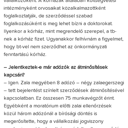
vállalkozóként. A kórházak általában költségvetési
intézményként orvosaikat közalkalmazottként
foglalkoztatják, de szerződéssel szabad
foglalkozásúként is meg lehet bízni a doktorokat.
Ilyenkor a kórház, mint megrendelő szerepel, a tb-
nek a kórház fizet. Ugyanakkor felhívnám a figyelmet,
hogy bt-vel nem szerződhet az önkormányzati
fenntartású kórház.
– Jelentkeztek-e már adózók az átminősítések
kapcsán?
– Igen. Zala megyében 8 adózó – négy zalaegerszegi
– tett bejelentést színlelt szerződések átminősítésével
kapcsolatban. Ez összesen 75 munkavégzőt érint.
Egyébként a moratórium előtti zalai ellenőrzések
közül három adózónál a bírósági döntés is
megerősítette, hogy a vállalkozási jogviszony