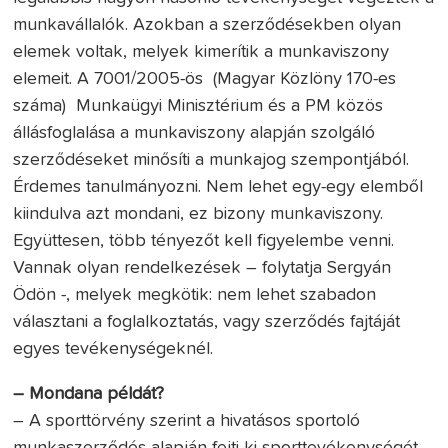
munkavállalók. Azokban a szerződésekben olyan
elemek voltak, melyek kimerítik a munkaviszony
elemeit. A 7001/2005-ös (Magyar Közlöny 170-es
száma) Munkaügyi Minisztérium és a PM közös
állásfoglalása a munkaviszony alapján szolgáló
szerződéseket minősíti a munkajog szempontjából.
Érdemes tanulmányozni. Nem lehet egy-egy elemből
kiindulva azt mondani, ez bizony munkaviszony.
Együttesen, több tényezőt kell figyelembe venni.
Vannak olyan rendelkezések – folytatja Sergyán
Ödön -, melyek megkötik: nem lehet szabadon
választani a foglalkoztatás, vagy szerződés fajtáját
egyes tevékenységeknél.
– Mondana példát?
– A sporttörvény szerint a hivatásos sportoló
munkaszerződés alapján fejti ki sporttevékenységét.