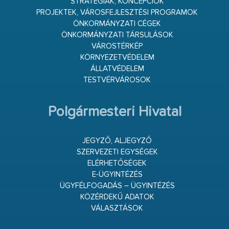
STRATÉGIÁK, KONCEPCIÓK
PROJEKTEK, VÁROSFEJLESZTÉSI PROGRAMOK
ÖNKORMÁNYZATI CÉGEK
ÖNKORMÁNYZATI TÁRSULÁSOK
VÁROSTÉRKÉP
KÖRNYEZETVÉDELEM
ÁLLATVÉDELEM
TESTVÉRVÁROSOK
Polgármesteri Hivatal
JEGYZŐ, ALJEGYZŐ
SZERVEZETI EGYSÉGEK
ELÉRHETŐSÉGEK
E-ÜGYINTÉZÉS
ÜGYFÉLFOGADÁS – ÜGYINTÉZÉS
KÖZÉRDEKŰ ADATOK
VÁLASZTÁSOK