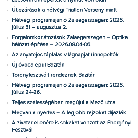
Útlezárások a hétvégi Triatlon Verseny miatt
Hétvégi programajánló Zalaegerszegen: 2026.
július 31 – augusztus 2.
Forgalomkorlátozások Zalaegerszegen – Optikai
hálózat építése – 2026.08.04-06.
Az anyatejes táplálás világnapját ünnepelték
Új óvoda épül Bazitán
Toronyfesztivált rendeznek Bazitán
Hétvégi programajánló Zalaegerszegen: 2026.
július 24-26.
Teljes szélességében megújul a Mező utca
Megvan a nyertes – A legjobb rajzokat díjazták
A zivatar ellenére is sokakat vonzott az Ebergényi
Fesztivál