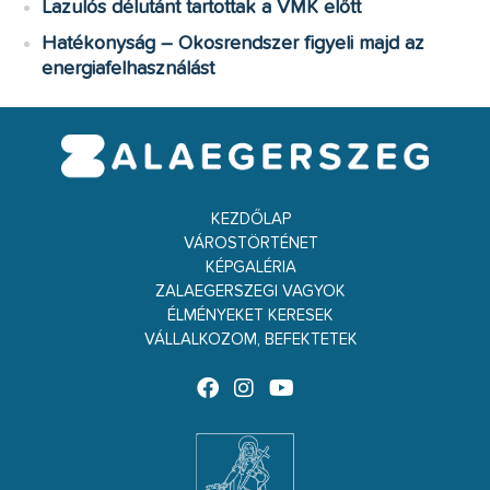
Lazulós délutánt tartottak a VMK előtt
Hatékonyság – Okosrendszer figyeli majd az
energiafelhasználást
KEZDŐLAP
VÁROSTÖRTÉNET
KÉPGALÉRIA
ZALAEGERSZEGI VAGYOK
ÉLMÉNYEKET KERESEK
VÁLLALKOZOM, BEFEKTETEK