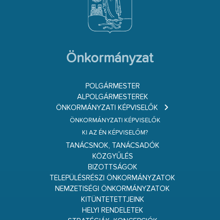
Önkormányzat
POLGÁRMESTER
ALPOLGÁRMESTEREK
ÖNKORMÁNYZATI KÉPVISELŐK
ÖNKORMÁNYZATI KÉPVISELŐK
KI AZ ÉN KÉPVISELŐM?
TANÁCSNOK, TANÁCSADÓK
KÖZGYŰLÉS
BIZOTTSÁGOK
TELEPÜLÉSRÉSZI ÖNKORMÁNYZATOK
NEMZETISÉGI ÖNKORMÁNYZATOK
KITÜNTETETTJEINK
HELYI RENDELETEK