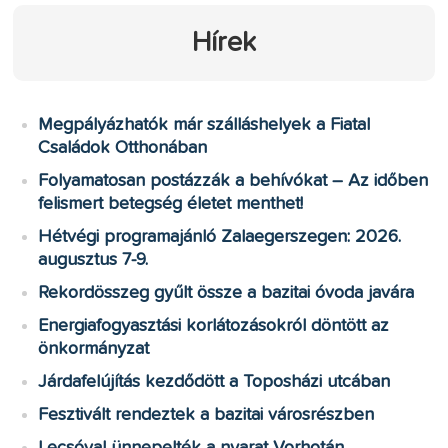
Hírek
Megpályázhatók már szálláshelyek a Fiatal
Családok Otthonában
Folyamatosan postázzák a behívókat – Az időben
felismert betegség életet menthet!
Hétvégi programajánló Zalaegerszegen: 2026.
augusztus 7-9.
Rekordösszeg gyűlt össze a bazitai óvoda javára
Energiafogyasztási korlátozásokról döntött az
önkormányzat
Járdafelújítás kezdődött a Toposházi utcában
Fesztivált rendeztek a bazitai városrészben
Lecsóval ünnepelték a nyarat Vorhotán