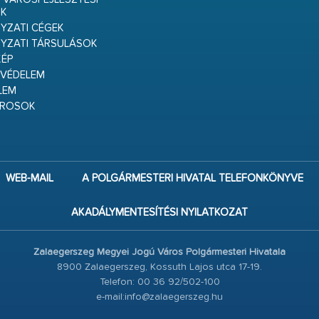
K
ZATI CÉGEK
YZATI TÁRSULÁSOK
ÉP
VÉDELEM
LEM
ÁROSOK
WEB-MAIL
A POLGÁRMESTERI HIVATAL TELEFONKÖNYVE
AKADÁLYMENTESÍTÉSI NYILATKOZAT
Zalaegerszeg Megyei Jogú Város Polgármesteri Hivatala
8900 Zalaegerszeg, Kossuth Lajos utca 17-19.
Telefon: 00 36 92/502-100
e-mail:info@zalaegerszeg.hu