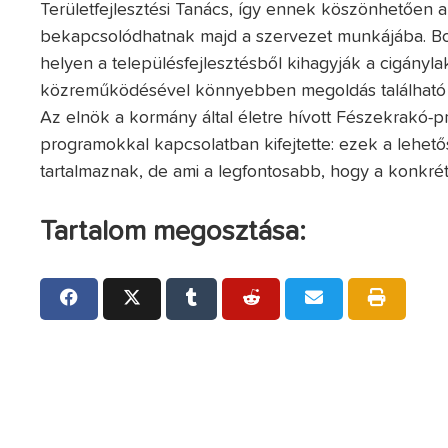
Területfejlesztési Tanács, így ennek köszönhetően 
bekapcsolódhatnak majd a szervezet munkájába. Bog
helyen a településfejlesztésből kihagyják a cigányl
közreműködésével könnyebben megoldás található 
Az elnök a kormány által életre hívott Fészekrakó-
programokkal kapcsolatban kifejtette: ezek a lehet
tartalmaznak, de ami a legfontosabb, hogy a konkré
Tartalom megosztása: