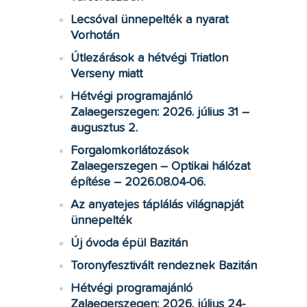
Lecsóval ünnepelték a nyarat
Vorhotán
Útlezárások a hétvégi Triatlon
Verseny miatt
Hétvégi programajánló
Zalaegerszegen: 2026. július 31 –
augusztus 2.
Forgalomkorlátozások
Zalaegerszegen – Optikai hálózat
építése – 2026.08.04-06.
Az anyatejes táplálás világnapját
ünnepelték
Új óvoda épül Bazitán
Toronyfesztivált rendeznek Bazitán
Hétvégi programajánló
Zalaegerszegen: 2026. július 24-