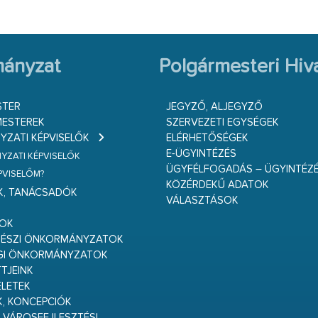
ányzat
Polgármesteri Hiva
STER
JEGYZŐ, ALJEGYZŐ
ESTEREK
SZERVEZETI EGYSÉGEK
ZATI KÉPVISELŐK
ELÉRHETŐSÉGEK
E-ÜGYINTÉZÉS
ZATI KÉPVISELŐK
ÜGYFÉLFOGADÁS – ÜGYINTÉZ
ÉPVISELŐM?
KÖZÉRDEKŰ ADATOK
K, TANÁCSADÓK
VÁLASZTÁSOK
S
GOK
RÉSZI ÖNKORMÁNYZATOK
GI ÖNKORMÁNYZATOK
TJEINK
ELETEK
K, KONCEPCIÓK
 VÁROSFEJLESZTÉSI