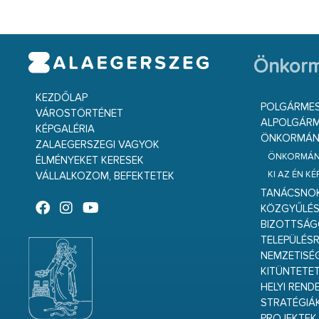
Önkorm
KEZDŐLAP
POLGÁRME
VÁROSTÖRTÉNET
ALPOLGÁRM
KÉPGALÉRIA
ÖNKORMÁNY
ZALAEGERSZEGI VAGYOK
ÖNKORMÁNY
ÉLMÉNYEKET KERESEK
KI AZ ÉN K
VÁLLALKOZOM, BEFEKTETEK
TANÁCSNO
KÖZGYŰLÉ
BIZOTTSÁ
TELEPÜLÉS
NEMZETISÉ
KITÜNTETET
HELYI REND
STRATÉGIÁ
PROJEKTEK,