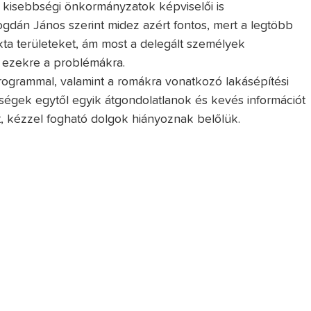
a kisebbségi önkormányzatok képviselői is
dán János szerint midez azért fontos, mert a legtöbb
akta területeket, ám most a delegált személyek
ezekre a problémákra.
programmal, valamint a romákra vonatkozó lakásépítési
őségek egytől egyik átgondolatlanok és kevés információt
t, kézzel fogható dolgok hiányoznak belőlük.