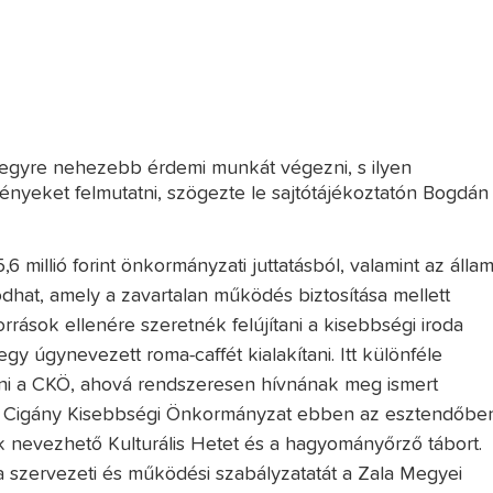
 egyre nehezebb érdemi munkát végezni, s ilyen
nyeket felmutatni, szögezte le sajtótájékoztatón Bogdán
millió forint önkormányzati juttatásból, valamint az álla
kodhat, amely a zavartalan működés biztosítása mellett
rások ellenére szeretnék felújítani a kisebbségi iroda
egy úgynevezett roma-caffét kialakítani. Itt különféle
zni a CKÖ, ahová rendszeresen hívnának meg ismert
tt a Cigány Kisebbségi Önkormányzat ebben az esztendőbe
nevezhető Kulturális Hetet és a hagyományőrző tábort.
 szervezeti és működési szabályzatatát a Zala Megyei