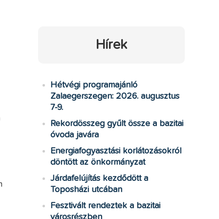
Hírek
Hétvégi programajánló
Zalaegerszegen: 2026. augusztus
7-9.
m
Rekordösszeg gyűlt össze a bazitai
óvoda javára
Energiafogyasztási korlátozásokról
döntött az önkormányzat
Járdafelújítás kezdődött a
n
Toposházi utcában
Fesztivált rendeztek a bazitai
városrészben