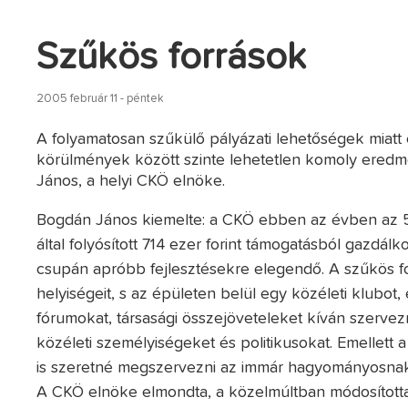
Szűkös források
2005 február 11 - péntek
A folyamatosan szűkülő pályázati lehetőségek miatt
körülmények között szinte lehetetlen komoly eredmé
János, a helyi CKÖ elnöke.
Bogdán János kiemelte: a CKÖ ebben az évben az 5,6 
által folyósított 714 ezer forint támogatásból gazdál
csupán apróbb fejlesztésekre elegendő. A szűkös for
helyiségeit, s az épületen belül egy közéleti klubot, 
fórumokat, társasági összejöveteleket kíván szerve
közéleti személyiségeket és politikusokat. Emelle
is szeretné megszervezni az immár hagyományosnak 
A CKÖ elnöke elmondta, a közelmúltban módosította