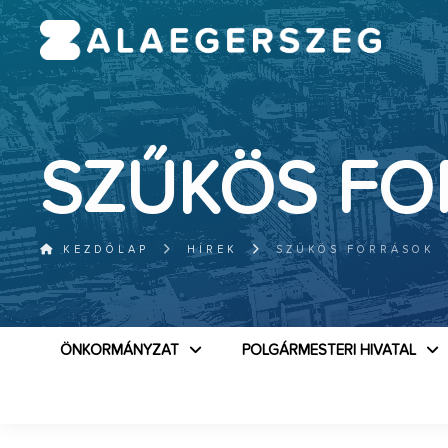
SZŰKÖS FO
KEZDŐLAP
HÍREK
SZŰKÖS FORRÁSOK
ÖNKORMÁNYZAT
POLGÁRMESTERI HIVATAL