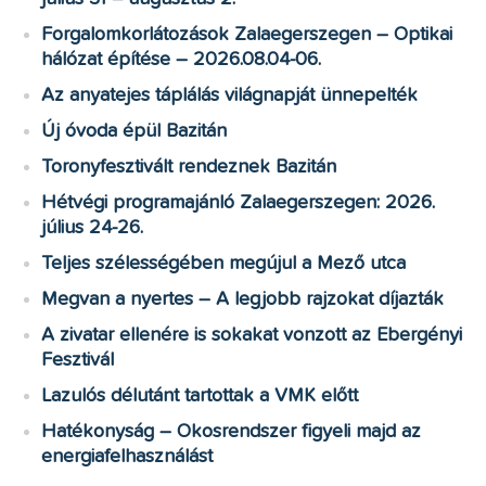
Forgalomkorlátozások Zalaegerszegen – Optikai
hálózat építése – 2026.08.04-06.
Az anyatejes táplálás világnapját ünnepelték
Új óvoda épül Bazitán
Toronyfesztivált rendeznek Bazitán
Hétvégi programajánló Zalaegerszegen: 2026.
július 24-26.
Teljes szélességében megújul a Mező utca
Megvan a nyertes – A legjobb rajzokat díjazták
A zivatar ellenére is sokakat vonzott az Ebergényi
Fesztivál
Lazulós délutánt tartottak a VMK előtt
Hatékonyság – Okosrendszer figyeli majd az
energiafelhasználást