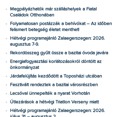
Megpályázhatók már szálláshelyek a Fiatal
Családok Otthonában
Folyamatosan postázzák a behívókat – Az időben
felismert betegség életet menthet!
Hétvégi programajánló Zalaegerszegen: 2026.
augusztus 7-9.
Rekordösszeg gyűlt össze a bazitai óvoda javára
Energiafogyasztási korlátozásokról döntött az
önkormányzat
Járdafelújítás kezdődött a Toposházi utcában
Fesztivált rendeztek a bazitai városrészben
Lecsóval ünnepelték a nyarat Vorhotán
Útlezárások a hétvégi Triatlon Verseny miatt
Hétvégi programajánló Zalaegerszegen: 2026.
július 31 – augusztus 2.