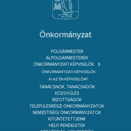
Önkormányzat
POLGÁRMESTER
ALPOLGÁRMESTEREK
ÖNKORMÁNYZATI KÉPVISELŐK
ÖNKORMÁNYZATI KÉPVISELŐK
KI AZ ÉN KÉPVISELŐM?
TANÁCSNOK, TANÁCSADÓK
KÖZGYŰLÉS
BIZOTTSÁGOK
TELEPÜLÉSRÉSZI ÖNKORMÁNYZATOK
NEMZETISÉGI ÖNKORMÁNYZATOK
KITÜNTETETTJEINK
HELYI RENDELETEK