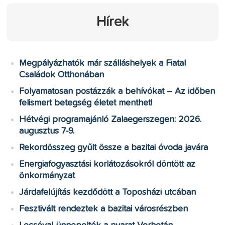
Hírek
Megpályázhatók már szálláshelyek a Fiatal
Családok Otthonában
Folyamatosan postázzák a behívókat – Az időben
felismert betegség életet menthet!
Hétvégi programajánló Zalaegerszegen: 2026.
augusztus 7-9.
Rekordösszeg gyűlt össze a bazitai óvoda javára
Energiafogyasztási korlátozásokról döntött az
önkormányzat
Járdafelújítás kezdődött a Toposházi utcában
Fesztivált rendeztek a bazitai városrészben