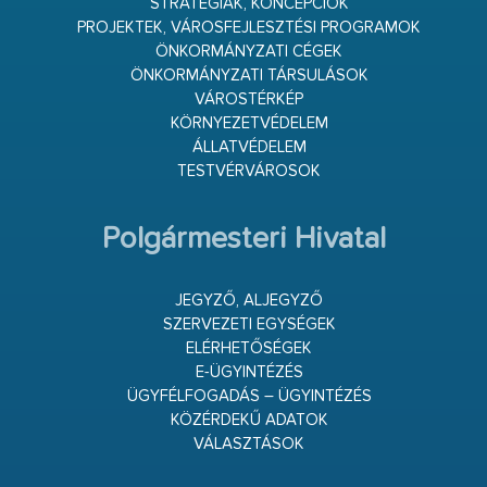
STRATÉGIÁK, KONCEPCIÓK
PROJEKTEK, VÁROSFEJLESZTÉSI PROGRAMOK
ÖNKORMÁNYZATI CÉGEK
ÖNKORMÁNYZATI TÁRSULÁSOK
VÁROSTÉRKÉP
KÖRNYEZETVÉDELEM
ÁLLATVÉDELEM
TESTVÉRVÁROSOK
Polgármesteri Hivatal
JEGYZŐ, ALJEGYZŐ
SZERVEZETI EGYSÉGEK
ELÉRHETŐSÉGEK
E-ÜGYINTÉZÉS
ÜGYFÉLFOGADÁS – ÜGYINTÉZÉS
KÖZÉRDEKŰ ADATOK
VÁLASZTÁSOK