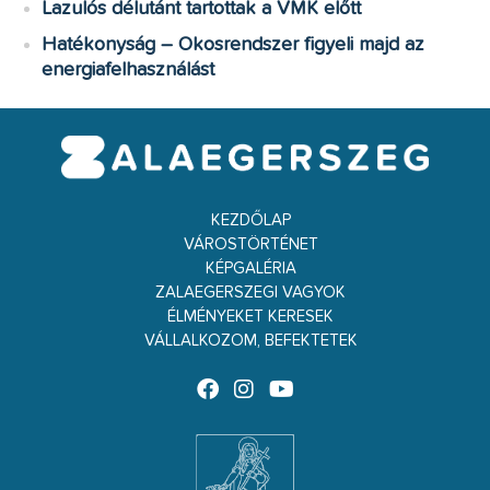
Lazulós délutánt tartottak a VMK előtt
Hatékonyság – Okosrendszer figyeli majd az
energiafelhasználást
KEZDŐLAP
VÁROSTÖRTÉNET
KÉPGALÉRIA
ZALAEGERSZEGI VAGYOK
ÉLMÉNYEKET KERESEK
VÁLLALKOZOM, BEFEKTETEK