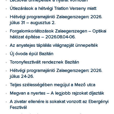
Lecsóval ünnepelték a nyarat Vorhotán
Útlezárások a hétvégi Triatlon Verseny miatt
Hétvégi programajánló Zalaegerszegen: 2026.
július 31 – augusztus 2.
Forgalomkorlátozások Zalaegerszegen – Optikai
hálózat építése – 2026.08.04-06.
Az anyatejes táplálás világnapját ünnepelték
Új óvoda épül Bazitán
Toronyfesztivált rendeznek Bazitán
Hétvégi programajánló Zalaegerszegen: 2026.
július 24-26.
Teljes szélességében megújul a Mező utca
Megvan a nyertes – A legjobb rajzokat díjazták
A zivatar ellenére is sokakat vonzott az Ebergényi
Fesztivál