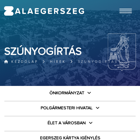
ugrás a fő tartalomhoz
SZÚNYOGÍRTÁS
KEZDŐLAP
HÍREK
SZÚNYOGÍRTÁS
ÖNKORMÁNYZAT
POLGÁRMESTERI HIVATAL
ÉLET A VÁROSBAN
EGERSZEG KÁRTYA IGÉNYLÉS