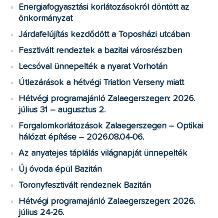
Energiafogyasztási korlátozásokról döntött az
önkormányzat
Járdafelújítás kezdődött a Toposházi utcában
Fesztivált rendeztek a bazitai városrészben
Lecsóval ünnepelték a nyarat Vorhotán
Útlezárások a hétvégi Triatlon Verseny miatt
Hétvégi programajánló Zalaegerszegen: 2026.
július 31 – augusztus 2.
Forgalomkorlátozások Zalaegerszegen – Optikai
hálózat építése – 2026.08.04-06.
Az anyatejes táplálás világnapját ünnepelték
Új óvoda épül Bazitán
Toronyfesztivált rendeznek Bazitán
Hétvégi programajánló Zalaegerszegen: 2026.
július 24-26.