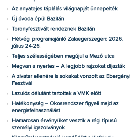
Az anyatejes táplálás világnapját ünnepelték
Új óvoda épül Bazitán
Toronyfesztivált rendeznek Bazitán
Hétvégi programajánló Zalaegerszegen: 2026.
július 24-26.
Teljes szélességében megújul a Mező utca
Megvan a nyertes – A legjobb rajzokat díjazták
A zivatar ellenére is sokakat vonzott az Ebergényi
Fesztivál
Lazulós délutánt tartottak a VMK előtt
Hatékonyság – Okosrendszer figyeli majd az
energiafelhasználást
Hamarosan érvényüket vesztik a régi típusú
személyi igazolványok