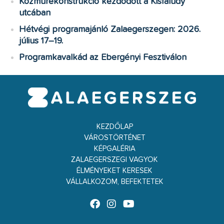
Közműrekonstrukció kezdődött a Kisfaludy
utcában
Hétvégi programajánló Zalaegerszegen: 2026.
július 17–19.
Programkavalkád az Ebergényi Fesztiválon
KEZDŐLAP
VÁROSTÖRTÉNET
KÉPGALÉRIA
ZALAEGERSZEGI VAGYOK
ÉLMÉNYEKET KERESEK
VÁLLALKOZOM, BEFEKTETEK