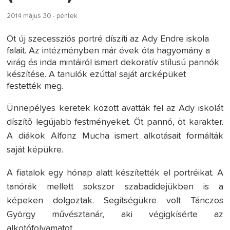
2014 május 30 - péntek
Öt új szecessziós portré díszíti az Ady Endre iskola
falait. Az intézményben már évek óta hagyomány a
virág és inda mintáiról ismert dekoratív stílusú pannók
készítése. A tanulók ezúttal saját arcképüket
festették meg.
Ünnepélyes keretek között avatták fel az Ady iskolát
díszítő legújabb festményeket. Öt pannó, öt karakter.
A diákok Alfonz Mucha ismert alkotásait formálták
saját képükre.
A fiatalok egy hónap alatt készítették el portréikat. A
tanórák mellett sokszor szabadidejükben is a
képeken dolgoztak. Segítségükre volt Tánczos
György művésztanár, aki végigkísérte az
alkotófolyamatot.