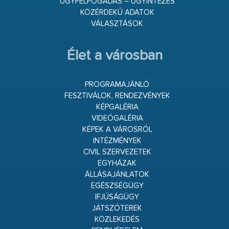
ÜGYFÉLFOGADÁS – ÜGYINTÉZÉS
KÖZÉRDEKŰ ADATOK
VÁLASZTÁSOK
Élet a városban
PROGRAMAJÁNLÓ
FESZTIVÁLOK, RENDEZVÉNYEK
KÉPGALÉRIA
VIDEÓGALÉRIA
KÉPEK A VÁROSRÓL
INTÉZMÉNYEK
CIVIL SZERVEZETEK
EGYHÁZAK
ÁLLÁSAJÁNLATOK
EGÉSZSÉGÜGY
IFJÚSÁGÜGY
JÁTSZÓTEREK
KÖZLEKEDÉS