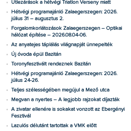
Útlezárások a hétvégi Triatlon Verseny miatt
Hétvégi programajánló Zalaegerszegen: 2026.
július 31 – augusztus 2.
Forgalomkorlátozások Zalaegerszegen – Optikai
hálózat építése – 2026.08.04-06.
Az anyatejes táplálás világnapját ünnepelték
Új óvoda épül Bazitán
Toronyfesztivált rendeznek Bazitán
Hétvégi programajánló Zalaegerszegen: 2026.
július 24-26.
Teljes szélességében megújul a Mező utca
Megvan a nyertes – A legjobb rajzokat díjazták
A zivatar ellenére is sokakat vonzott az Ebergényi
Fesztivál
Lazulós délutánt tartottak a VMK előtt