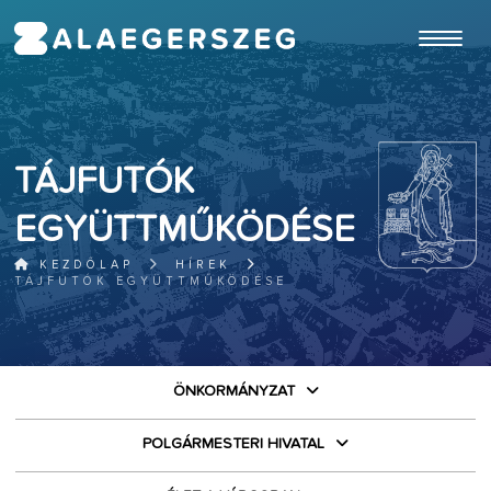
ugrás a fő tartalomhoz
TÁJFUTÓK
EGYÜTTMŰKÖDÉSE
KEZDŐLAP
HÍREK
TÁJFUTÓK EGYÜTTMŰKÖDÉSE
ÖNKORMÁNYZAT
POLGÁRMESTERI HIVATAL