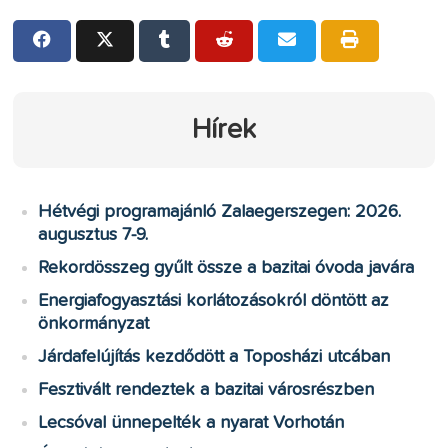
Hírek
Hétvégi programajánló Zalaegerszegen: 2026.
augusztus 7-9.
Rekordösszeg gyűlt össze a bazitai óvoda javára
Energiafogyasztási korlátozásokról döntött az
önkormányzat
Járdafelújítás kezdődött a Toposházi utcában
Fesztivált rendeztek a bazitai városrészben
Lecsóval ünnepelték a nyarat Vorhotán