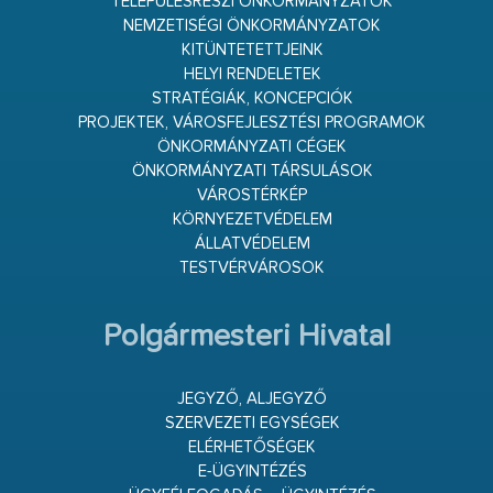
TELEPÜLÉSRÉSZI ÖNKORMÁNYZATOK
NEMZETISÉGI ÖNKORMÁNYZATOK
KITÜNTETETTJEINK
HELYI RENDELETEK
STRATÉGIÁK, KONCEPCIÓK
PROJEKTEK, VÁROSFEJLESZTÉSI PROGRAMOK
ÖNKORMÁNYZATI CÉGEK
ÖNKORMÁNYZATI TÁRSULÁSOK
VÁROSTÉRKÉP
KÖRNYEZETVÉDELEM
ÁLLATVÉDELEM
TESTVÉRVÁROSOK
Polgármesteri Hivatal
JEGYZŐ, ALJEGYZŐ
SZERVEZETI EGYSÉGEK
ELÉRHETŐSÉGEK
E-ÜGYINTÉZÉS