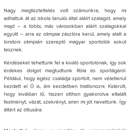
Nagy megtiszteltetés volt számunkra, hogy mi
adhattuk át az iskola tanulói által aláírt szalagot, amely
majd – a többi, más városokban aláírt szalagokkal
együtt – arra az olimpiai zászlóra kerül, amely alatt a
londoni olimpián szereplő magyar sportolók esküt
tesznek.
Kérdéseket tehettünk fel a kiváló sportolónak, így sok
érdekes dolgot megtudtunk Róla és sportágáról.
Például, hogy egész családja sportolt, nem véletlenül
kezdett el Ő is, ám kezdetben triatlonozni. Kiderült,
hogy kiválóan lő, hiszen otthon gyakorolva eltalált
festményt, vázát, szekrényt, amin mi jót nevettünk. Így
áttért az öttusára.