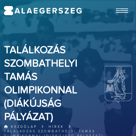
ugrás a fő tartalomhoz
TALÁLKOZÁS
SZOMBATHELYI
TAMÁS
OLIMPIKONNAL
(DIÁKÚJSÁG
PÁLYÁZAT)
KEZDŐLAP
HÍREK
TALÁLKOZÁS SZOMBATHELYI TAMÁS
OLIMPIKONNAL (DIÁKÚJSÁG PÁLYÁZAT)