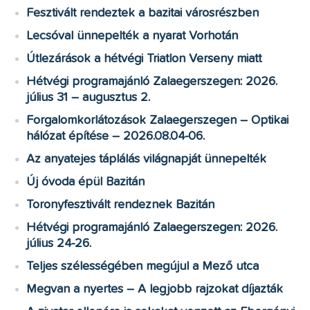
Fesztivált rendeztek a bazitai városrészben
Lecsóval ünnepelték a nyarat Vorhotán
Útlezárások a hétvégi Triatlon Verseny miatt
Hétvégi programajánló Zalaegerszegen: 2026.
július 31 – augusztus 2.
Forgalomkorlátozások Zalaegerszegen – Optikai
hálózat építése – 2026.08.04-06.
Az anyatejes táplálás világnapját ünnepelték
Új óvoda épül Bazitán
Toronyfesztivált rendeznek Bazitán
Hétvégi programajánló Zalaegerszegen: 2026.
július 24-26.
Teljes szélességében megújul a Mező utca
Megvan a nyertes – A legjobb rajzokat díjazták