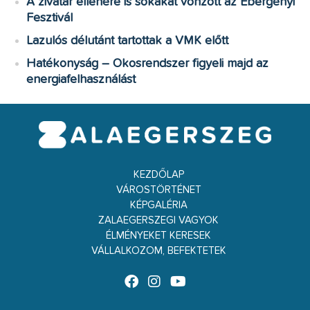
A zivatar ellenére is sokakat vonzott az Ebergényi
Fesztivál
Lazulós délutánt tartottak a VMK előtt
Hatékonyság – Okosrendszer figyeli majd az
energiafelhasználást
KEZDŐLAP
VÁROSTÖRTÉNET
KÉPGALÉRIA
ZALAEGERSZEGI VAGYOK
ÉLMÉNYEKET KERESEK
VÁLLALKOZOM, BEFEKTETEK