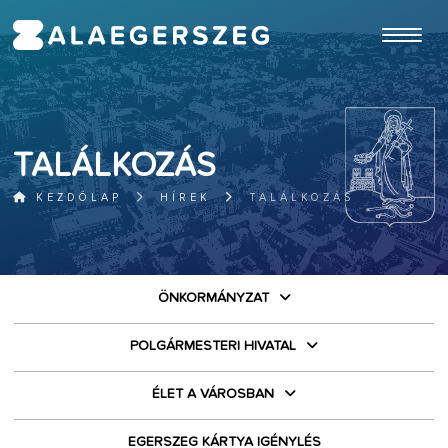
ugrás a fő tartalomhoz
TALÁLKOZÁS
KEZDŐLAP
HÍREK
TALÁLKOZÁS
ÖNKORMÁNYZAT
POLGÁRMESTERI HIVATAL
ÉLET A VÁROSBAN
EGERSZEG KÁRTYA IGÉNYLÉS