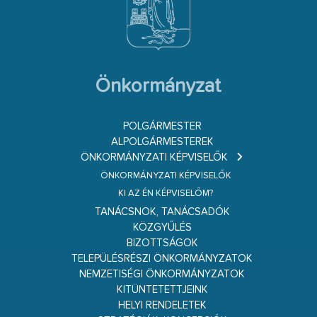
Önkormányzat
POLGÁRMESTER
ALPOLGÁRMESTEREK
ÖNKORMÁNYZATI KÉPVISELŐK
ÖNKORMÁNYZATI KÉPVISELŐK
KI AZ ÉN KÉPVISELŐM?
TANÁCSNOK, TANÁCSADÓK
KÖZGYŰLÉS
BIZOTTSÁGOK
TELEPÜLÉSRÉSZI ÖNKORMÁNYZATOK
NEMZETISÉGI ÖNKORMÁNYZATOK
KITÜNTETETTJEINK
HELYI RENDELETEK