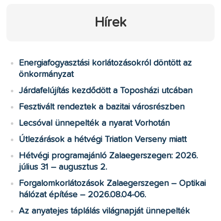
Hírek
Energiafogyasztási korlátozásokról döntött az
önkormányzat
Járdafelújítás kezdődött a Toposházi utcában
Fesztivált rendeztek a bazitai városrészben
Lecsóval ünnepelték a nyarat Vorhotán
Útlezárások a hétvégi Triatlon Verseny miatt
Hétvégi programajánló Zalaegerszegen: 2026.
július 31 – augusztus 2.
Forgalomkorlátozások Zalaegerszegen – Optikai
hálózat építése – 2026.08.04-06.
Az anyatejes táplálás világnapját ünnepelték