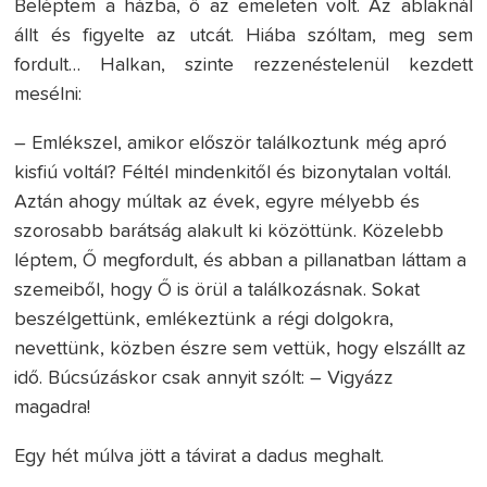
Beléptem a házba, ő az emeleten volt. Az ablaknál
állt és figyelte az utcát. Hiába szóltam, meg sem
fordult… Halkan, szinte rezzenéstelenül kezdett
mesélni:
– Emlékszel, amikor először találkoztunk még apró
kisfiú voltál? Féltél mindenkitől és bizonytalan voltál.
Aztán ahogy múltak az évek, egyre mélyebb és
szorosabb barátság alakult ki közöttünk. Közelebb
léptem, Ő megfordult, és abban a pillanatban láttam a
szemeiből, hogy Ő is örül a találkozásnak. Sokat
beszélgettünk, emlékeztünk a régi dolgokra,
nevettünk, közben észre sem vettük, hogy elszállt az
idő. Búcsúzáskor csak annyit szólt: – Vigyázz
magadra!
Egy hét múlva jött a távirat a dadus meghalt.