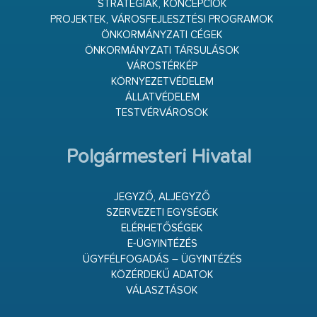
STRATÉGIÁK, KONCEPCIÓK
PROJEKTEK, VÁROSFEJLESZTÉSI PROGRAMOK
ÖNKORMÁNYZATI CÉGEK
ÖNKORMÁNYZATI TÁRSULÁSOK
VÁROSTÉRKÉP
KÖRNYEZETVÉDELEM
ÁLLATVÉDELEM
TESTVÉRVÁROSOK
Polgármesteri Hivatal
JEGYZŐ, ALJEGYZŐ
SZERVEZETI EGYSÉGEK
ELÉRHETŐSÉGEK
E-ÜGYINTÉZÉS
ÜGYFÉLFOGADÁS – ÜGYINTÉZÉS
KÖZÉRDEKŰ ADATOK
VÁLASZTÁSOK