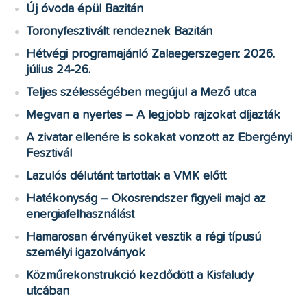
Új óvoda épül Bazitán
Toronyfesztivált rendeznek Bazitán
Hétvégi programajánló Zalaegerszegen: 2026.
július 24-26.
Teljes szélességében megújul a Mező utca
Megvan a nyertes – A legjobb rajzokat díjazták
A zivatar ellenére is sokakat vonzott az Ebergényi
Fesztivál
Lazulós délutánt tartottak a VMK előtt
Hatékonyság – Okosrendszer figyeli majd az
energiafelhasználást
Hamarosan érvényüket vesztik a régi típusú
személyi igazolványok
Közműrekonstrukció kezdődött a Kisfaludy
utcában