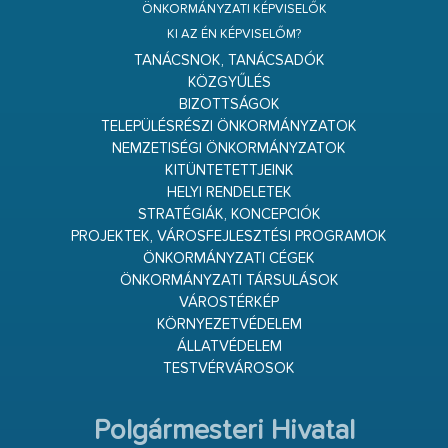
ÖNKORMÁNYZATI KÉPVISELŐK
KI AZ ÉN KÉPVISELŐM?
TANÁCSNOK, TANÁCSADÓK
KÖZGYŰLÉS
BIZOTTSÁGOK
TELEPÜLÉSRÉSZI ÖNKORMÁNYZATOK
NEMZETISÉGI ÖNKORMÁNYZATOK
KITÜNTETETTJEINK
HELYI RENDELETEK
STRATÉGIÁK, KONCEPCIÓK
PROJEKTEK, VÁROSFEJLESZTÉSI PROGRAMOK
ÖNKORMÁNYZATI CÉGEK
ÖNKORMÁNYZATI TÁRSULÁSOK
VÁROSTÉRKÉP
KÖRNYEZETVÉDELEM
ÁLLATVÉDELEM
TESTVÉRVÁROSOK
Polgármesteri Hivatal