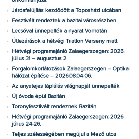
önkormányzat
Járdafelújítás kezdődött a Toposházi utcában
Fesztivált rendeztek a bazitai városrészben
Lecsóval ünnepelték a nyarat Vorhotán
Útlezárások a hétvégi Triatlon Verseny miatt
Hétvégi programajánló Zalaegerszegen: 2026.
július 31 – augusztus 2.
Forgalomkorlátozások Zalaegerszegen – Optikai
hálózat építése – 2026.08.04-06.
Az anyatejes táplálás világnapját ünnepelték
Új óvoda épül Bazitán
Toronyfesztivált rendeznek Bazitán
Hétvégi programajánló Zalaegerszegen: 2026.
július 24-26.
Teljes szélességében megújul a Mező utca