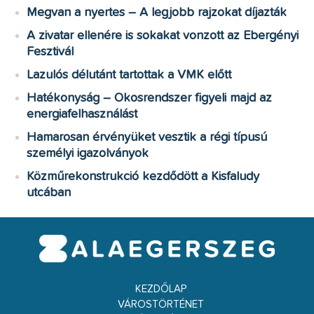
Megvan a nyertes – A legjobb rajzokat díjazták
A zivatar ellenére is sokakat vonzott az Ebergényi
Fesztivál
Lazulós délutánt tartottak a VMK előtt
Hatékonyság – Okosrendszer figyeli majd az
energiafelhasználást
Hamarosan érvényüket vesztik a régi típusú
személyi igazolványok
Közműrekonstrukció kezdődött a Kisfaludy
utcában
KEZDŐLAP
VÁROSTÖRTÉNET