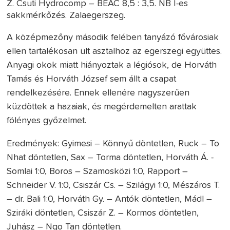
Z. Csuti Hydrocomp – BEAC 8,5 : 3,5. NB I-es
sakkmérkőzés. Zalaegerszeg.
A középmezőny második felében tanyázó fővárosiak
ellen tartalékosan ült asztalhoz az egerszegi együttes.
Anyagi okok miatt hiányoztak a légiósok, de Horváth
Tamás és Horváth József sem állt a csapat
rendelkezésére. Ennek ellenére nagyszerűen
küzdöttek a hazaiak, és megérdemelten arattak
fölényes győzelmet.
Eredmények: Gyimesi – Könnyű döntetlen, Ruck – To
Nhat döntetlen, Sax – Torma döntetlen, Horváth Á. -
Somlai 1:0, Boros – Szamosközi 1:0, Rapport –
Schneider V. 1:0, Csiszár Cs. – Szilágyi 1:0, Mészáros T.
– dr. Bali 1:0, Horváth Gy. – Antók döntetlen, Mádl –
Sziráki döntetlen, Csiszár Z. – Kormos döntetlen,
Juhász – Ngo Tan döntetlen.