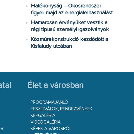
Hatékonyság – Okosrendszer
figyeli majd az energiafelhasználást
Hamarosan érvényüket vesztik a
régi típusú személyi igazolványok
Közműrekonstrukció kezdődött a
Kisfaludy utcában
tal
Élet a városban
PROGRAMAJÁNLÓ
FESZTIVÁLOK, RENDEZVÉNYEK
KÉPGALÉRIA
VIDEÓGALÉRIA
ÉS
KÉPEK A VÁROSRÓL