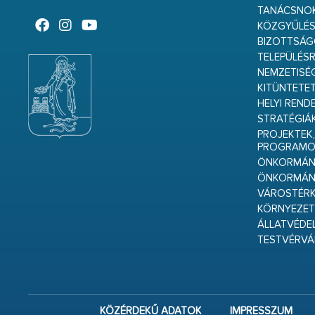
TANÁCSNO
KÖZGYŰLÉ
BIZOTTSÁ
TELEPÜLÉS
NEMZETISÉ
KITÜNTETET
HELYI REND
STRATÉGIÁ
PROJEKTEK,
PROGRAMO
ÖNKORMÁNY
ÖNKORMÁN
VÁROSTÉRK
KÖRNYEZET
ÁLLATVÉDE
TESTVÉRV
KÖZÉRDEKŰ ADATOK
IMPRESSZUM