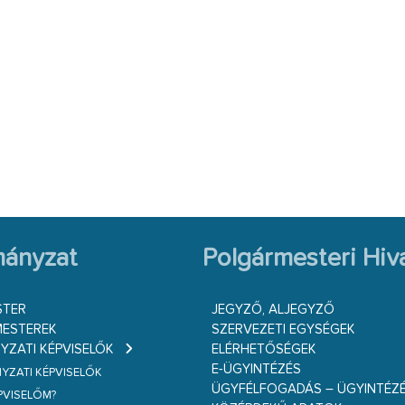
ányzat
Polgármesteri Hiva
STER
JEGYZŐ, ALJEGYZŐ
ESTEREK
SZERVEZETI EGYSÉGEK
ZATI KÉPVISELŐK
ELÉRHETŐSÉGEK
E-ÜGYINTÉZÉS
ZATI KÉPVISELŐK
ÜGYFÉLFOGADÁS – ÜGYINTÉZ
ÉPVISELŐM?