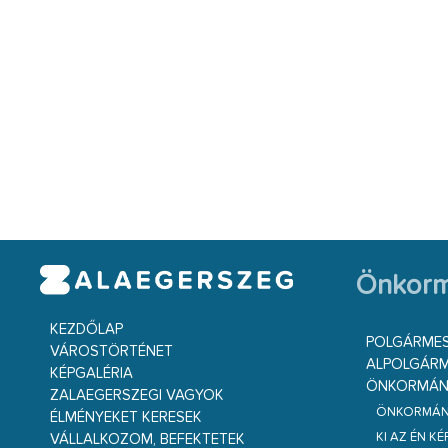
Önkorm
KEZDŐLAP
POLGÁRME
VÁROSTÖRTÉNET
ALPOLGÁRM
KÉPGALÉRIA
ÖNKORMÁNY
ZALAEGERSZEGI VAGYOK
ÖNKORMÁNY
ÉLMÉNYEKET KERESEK
KI AZ ÉN K
VÁLLALKOZOM, BEFEKTETEK