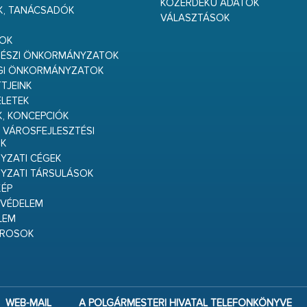
KÖZÉRDEKŰ ADATOK
K, TANÁCSADÓK
VÁLASZTÁSOK
S
GOK
RÉSZI ÖNKORMÁNYZATOK
GI ÖNKORMÁNYZATOK
TJEINK
ELETEK
K, KONCEPCIÓK
 VÁROSFEJLESZTÉSI
K
ZATI CÉGEK
YZATI TÁRSULÁSOK
ÉP
VÉDELEM
LEM
ÁROSOK
WEB-MAIL
A POLGÁRMESTERI HIVATAL TELEFONKÖNYVE