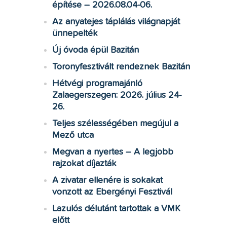
építése – 2026.08.04-06.
Az anyatejes táplálás világnapját
ünnepelték
Új óvoda épül Bazitán
Toronyfesztivált rendeznek Bazitán
Hétvégi programajánló
Zalaegerszegen: 2026. július 24-
26.
Teljes szélességében megújul a
Mező utca
Megvan a nyertes – A legjobb
rajzokat díjazták
A zivatar ellenére is sokakat
vonzott az Ebergényi Fesztivál
Lazulós délutánt tartottak a VMK
előtt