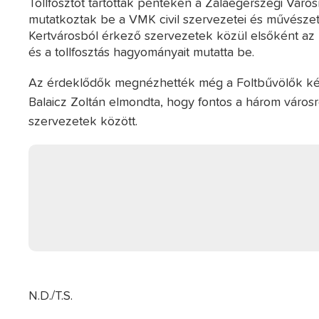
Tollfosztót tartottak pénteken a Zalaegerszegi Váro
mutatkoztak be a VMK civil szervezetei és művészeti
Kertvárosból érkező szervezetek közül elsőként az
és a tollfosztás hagyományait mutatta be.
Az érdeklődők megnézhették még a Foltbűvölők kézm
Balaicz Zoltán elmondta, hogy fontos a három város
szervezetek között.
N.D./T.S.