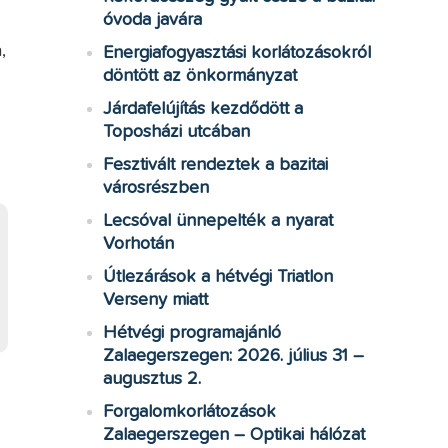
óvoda javára
,
Energiafogyasztási korlátozásokról
döntött az önkormányzat
Járdafelújítás kezdődött a
Toposházi utcában
Fesztivált rendeztek a bazitai
városrészben
Lecsóval ünnepelték a nyarat
Vorhotán
Útlezárások a hétvégi Triatlon
Verseny miatt
Hétvégi programajánló
Zalaegerszegen: 2026. július 31 –
augusztus 2.
Forgalomkorlátozások
Zalaegerszegen – Optikai hálózat