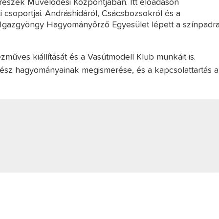
srészek Művelődési Központjában. Itt előadáson
 csoportjai. Andráshidáról, Csácsbozsokról és a
 Igazgyöngy Hagyományőrző Egyesület lépett a színpadra
űves kiállítását és a Vasútmodell Klub munkáit is.
rész hagyományainak megismerése, és a kapcsolattartás a