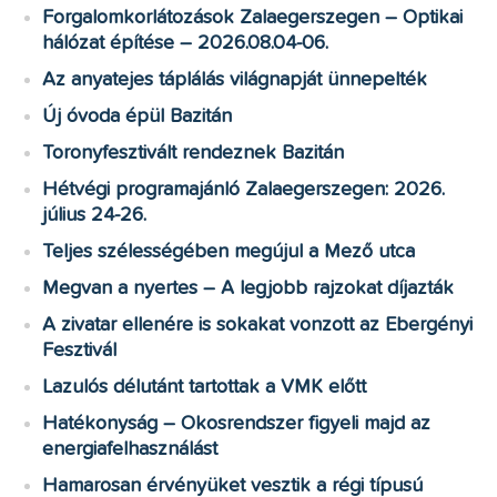
Forgalomkorlátozások Zalaegerszegen – Optikai
hálózat építése – 2026.08.04-06.
Az anyatejes táplálás világnapját ünnepelték
Új óvoda épül Bazitán
Toronyfesztivált rendeznek Bazitán
Hétvégi programajánló Zalaegerszegen: 2026.
július 24-26.
Teljes szélességében megújul a Mező utca
Megvan a nyertes – A legjobb rajzokat díjazták
A zivatar ellenére is sokakat vonzott az Ebergényi
Fesztivál
Lazulós délutánt tartottak a VMK előtt
Hatékonyság – Okosrendszer figyeli majd az
energiafelhasználást
Hamarosan érvényüket vesztik a régi típusú