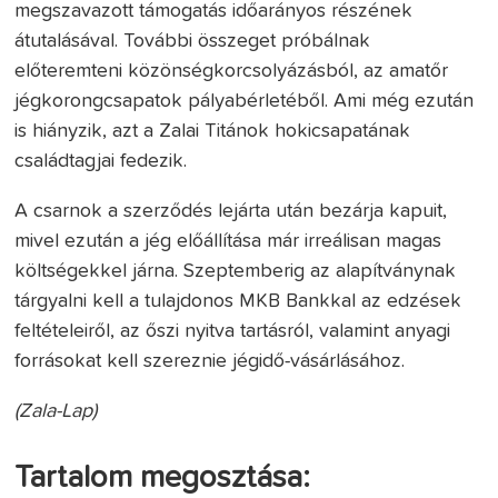
megszavazott támogatás időarányos részének
átutalásával. További összeget próbálnak
előteremteni közönségkorcsolyázásból, az amatőr
jégkorongcsapatok pályabérletéből. Ami még ezután
is hiányzik, azt a Zalai Titánok hokicsapatának
családtagjai fedezik.
A csarnok a szerződés lejárta után bezárja kapuit,
mivel ezután a jég előállítása már irreálisan magas
költségekkel járna. Szeptemberig az alapítványnak
tárgyalni kell a tulajdonos MKB Bankkal az edzések
feltételeiről, az őszi nyitva tartásról, valamint anyagi
forrásokat kell szereznie jégidő-vásárlásához.
(Zala-Lap)
Tartalom megosztása: