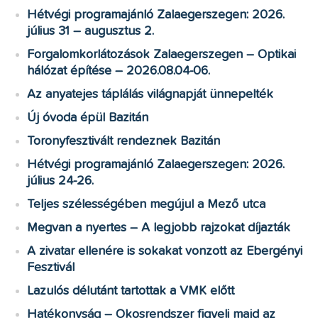
Hétvégi programajánló Zalaegerszegen: 2026.
július 31 – augusztus 2.
Forgalomkorlátozások Zalaegerszegen – Optikai
hálózat építése – 2026.08.04-06.
Az anyatejes táplálás világnapját ünnepelték
Új óvoda épül Bazitán
Toronyfesztivált rendeznek Bazitán
Hétvégi programajánló Zalaegerszegen: 2026.
július 24-26.
Teljes szélességében megújul a Mező utca
Megvan a nyertes – A legjobb rajzokat díjazták
A zivatar ellenére is sokakat vonzott az Ebergényi
Fesztivál
Lazulós délutánt tartottak a VMK előtt
Hatékonyság – Okosrendszer figyeli majd az