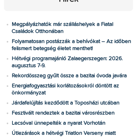
Megpályázhatók már szálláshelyek a Fiatal
Családok Otthonában
Folyamatosan postázzák a behívókat – Az időben
felismert betegség életet menthet!
Hétvégi programajánló Zalaegerszegen: 2026.
augusztus 7-9.
Rekordösszeg gyűlt össze a bazitai óvoda javára
Energiafogyasztási korlátozásokról döntött az
önkormányzat
Járdafelújítás kezdődött a Toposházi utcában
Fesztivált rendeztek a bazitai városrészben
Lecsóval ünnepelték a nyarat Vorhotán
Útlezárások a hétvégi Triatlon Verseny miatt