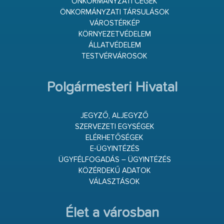
ÖNKORMÁNYZATI CÉGEK
ÖNKORMÁNYZATI TÁRSULÁSOK
VÁROSTÉRKÉP
KÖRNYEZETVÉDELEM
ÁLLATVÉDELEM
TESTVÉRVÁROSOK
Polgármesteri Hivatal
JEGYZŐ, ALJEGYZŐ
SZERVEZETI EGYSÉGEK
ELÉRHETŐSÉGEK
E-ÜGYINTÉZÉS
ÜGYFÉLFOGADÁS – ÜGYINTÉZÉS
KÖZÉRDEKŰ ADATOK
VÁLASZTÁSOK
Élet a városban