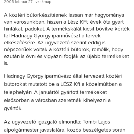
2005 február 27 - vasárnap
A köztéri bútorkészítésnek lassan már hagyománya
van városunkban, hiszen a Lész KFt. évek óta gyárt
hintákat, padokat. A termékskálát kicsit bővítve kérték
fel Hadnagy György iparművészt a tervek
elkészítésére. Az ügyvezető szerint eddig is
népszerűek voltak a köztéri bútorok, remélik, hogy
ezután is óvni és vigyázni fogják az újabb termékeket
is.
Hadnagy György iparművész által tervezett köztéri
bútorokat mutatott be a LÉSZ Kft a közelmúltban a
telephelyén. A januártól gyártott termékeket
elsősorban a városban szeretnék kihelyezni a
gyártók.
Az ügyvezető igazgató elmondta: Tombi Lajos
alpolgármester javaslatára, közös beszélgetés során