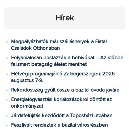
Hírek
Megpályázhatók már szálláshelyek a Fiatal
Családok Otthonában
Folyamatosan postázzák a behívókat – Az időben
felismert betegség életet menthet!
Hétvégi programajánló Zalaegerszegen: 2026.
augusztus 7-9.
Rekordösszeg gyűlt össze a bazitai óvoda javára
Energiafogyasztási korlátozásokról döntött az
önkormányzat
Járdafelújítás kezdődött a Toposházi utcában
Fesztivált rendeztek a bazitai városrészben