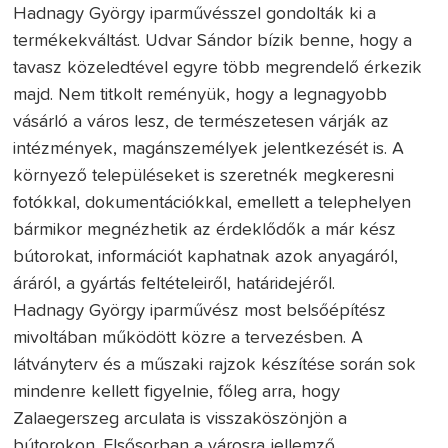
Hadnagy György iparművésszel gondolták ki a
termékekváltást. Udvar Sándor bízik benne, hogy a
tavasz közeledtével egyre több megrendelő érkezik
majd. Nem titkolt reményük, hogy a legnagyobb
vásárló a város lesz, de természetesen várják az
intézmények, magánszemélyek jelentkezését is. A
környező településeket is szeretnék megkeresni
fotókkal, dokumentációkkal, emellett a telephelyen
bármikor megnézhetik az érdeklődők a már kész
bútorokat, információt kaphatnak azok anyagáról,
áráról, a gyártás feltételeiről, határidejéről.
Hadnagy György iparművész most belsőépítész
mivoltában működött közre a tervezésben. A
látványterv és a műszaki rajzok készítése során sok
mindenre kellett figyelnie, főleg arra, hogy
Zalaegerszeg arculata is visszaköszönjön a
bútorokon. Elsősorban a városra jellemző