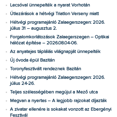
Lecsóval ünnepelték a nyarat Vorhotán
Útlezárások a hétvégi Triatlon Verseny miatt
Hétvégi programajánló Zalaegerszegen: 2026.
július 31 – augusztus 2.
Forgalomkorlátozások Zalaegerszegen – Optikai
hálózat építése – 2026.08.04-06.
Az anyatejes táplálás világnapját ünnepelték
Új óvoda épül Bazitán
Toronyfesztivált rendeznek Bazitán
Hétvégi programajánló Zalaegerszegen: 2026.
július 24-26.
Teljes szélességében megújul a Mező utca
Megvan a nyertes – A legjobb rajzokat díjazták
A zivatar ellenére is sokakat vonzott az Ebergényi
Fesztivál