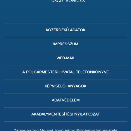
TÚRAÚTVONALAK
KÖZÉRDEKŰ ADATOK
IMPRESSZUM
WEB-MAIL
A POLGÁRMESTERI HIVATAL TELEFONKÖNYVE
KÉPVISELŐI ANYAGOK
ADATVÉDELEM
AKADÁLYMENTESÍTÉSI NYILATKOZAT
Zalaegerszeg Megyei Jogú Város Polgármesteri Hivatala