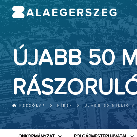
ÚJABB 50 M
RÁSZORUL
KEZDŐLAP
HÍREK
ÚJABB 50 MILLIÓ 
ÖNKORMÁNYZAT
POLGÁRMESTERI HIVATAL