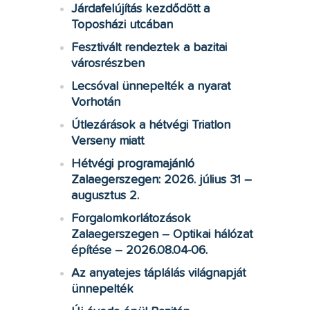
Járdafelújítás kezdődött a
Toposházi utcában
Fesztivált rendeztek a bazitai
városrészben
Lecsóval ünnepelték a nyarat
Vorhotán
Útlezárások a hétvégi Triatlon
Verseny miatt
Hétvégi programajánló
Zalaegerszegen: 2026. július 31 –
augusztus 2.
Forgalomkorlátozások
Zalaegerszegen – Optikai hálózat
építése – 2026.08.04-06.
Az anyatejes táplálás világnapját
ünnepelték