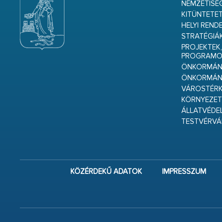
NEMZETISÉ
KITÜNTETET
HELYI REND
STRATÉGIÁ
PROJEKTEK,
PROGRAMO
ÖNKORMÁNY
ÖNKORMÁN
VÁROSTÉRK
KÖRNYEZET
ÁLLATVÉDE
TESTVÉRV
KÖZÉRDEKŰ ADATOK
IMPRESSZUM