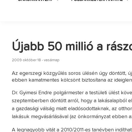
Újabb 50 millió a rás
2009 október 18 - vasárnap
Az egerszegi közgyűlés soros ülésén úgy döntött, úja
ebben kamatmentes kölcsönt biztosítana az ideigle
Dr. Gyimesi Endre polgármester a testületi ülést kö
szeptemberben döntött arról, hogy a lakásalapból elk
a gazdasági válság miatt eladósodottaknak, az otth
lakásuk megvásárlásával (az önkormányzat ebben az 
A legnagyobb vitát a 2010/2011-es tanévben indíthat