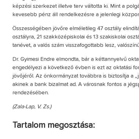
képzési szerkezet illetve terv váltotta ki. Mint a po
kevesebb pénz áll rendelkezésre a jelenlegi központi
Összességében jövőre elméletileg 47 osztály elindít
osztályra, 21 szakközépiskolai és 13 szakiskolai osztá
tanévet, a valós szám visszafogottabb lesz, valószínű
Dr. Gyimesi Endre elmondta, bár a kéttannyelvű oktat
engedélyezi a következő évben is ezt az oktatási fo
jövőjéről. Az önkormányzat továbbra is biztosítja a 
akinek a bank bizalmat ad. A városnak fontos a jég
rendezésében.
(Zala-Lap, V. Zs.)
Tartalom megosztása: