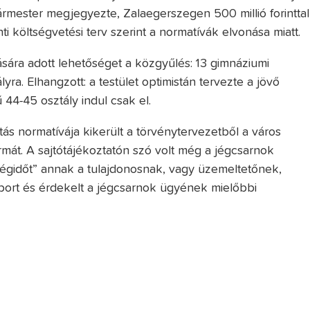
lgármester megjegyezte, Zalaegerszegen 500 millió forinttal
 költségvetési terv szerint a normatívák elvonása miatt.
ására adott lehetőséget a közgyűlés: 13 gimnáziumi
lyra. Elhangzott: a testület optimistán tervezte a jövő
 44-45 osztály indul csak el.
ás normatívája kikerült a törvénytervezetből a város
rmát. A sajtótájékoztatón szó volt még a jégcsarnok
„jégidőt” annak a tulajdonosnak, vagy üzemeltetőnek,
sport és érdekelt a jégcsarnok ügyének mielőbbi