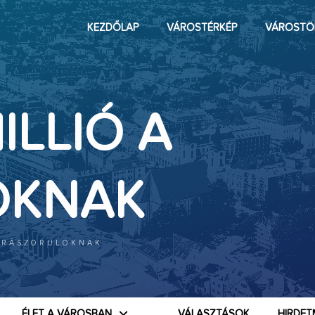
KEZDŐLAP
VÁROSTÉRKÉP
VÁROSTÖ
ILLIÓ A
ÓKNAK
A RÁSZORULÓKNAK
ÉLET A VÁROSBAN
VÁLASZTÁSOK
HIRDET