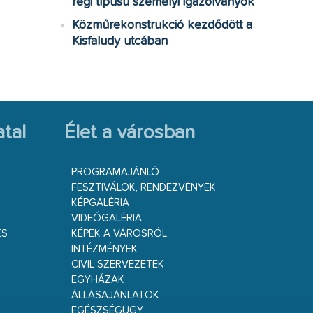
régi típusú személyi igazolványok
Közműrekonstrukció kezdődött a
Kisfaludy utcában
tal
Élet a városban
PROGRAMAJÁNLÓ
FESZTIVÁLOK, RENDEZVÉNYEK
KÉPGALÉRIA
VIDEÓGALÉRIA
ÉS
KÉPEK A VÁROSRÓL
INTÉZMÉNYEK
CIVIL SZERVEZETEK
EGYHÁZAK
ÁLLÁSAJÁNLATOK
EGÉSZSÉGÜGY