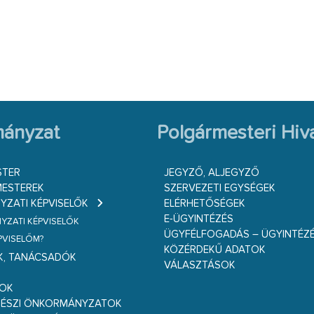
ányzat
Polgármesteri Hiva
STER
JEGYZŐ, ALJEGYZŐ
ESTEREK
SZERVEZETI EGYSÉGEK
ZATI KÉPVISELŐK
ELÉRHETŐSÉGEK
E-ÜGYINTÉZÉS
ZATI KÉPVISELŐK
ÜGYFÉLFOGADÁS – ÜGYINTÉZ
ÉPVISELŐM?
KÖZÉRDEKŰ ADATOK
K, TANÁCSADÓK
VÁLASZTÁSOK
S
GOK
RÉSZI ÖNKORMÁNYZATOK