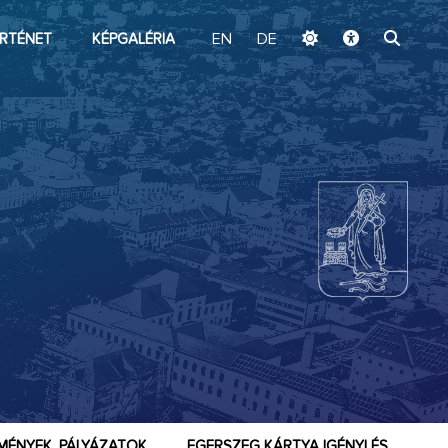
ugrás a fő tartalomhoz
RTÉNET
KÉPGALÉRIA
EN
DE
MÉNYEK, PÁLYÁZATOK
EGERSZEG KÁRTYA IGÉNYLÉS