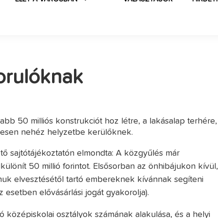
zorulóknak
bb 50 milliós konstrukciót hoz létre, a lakásalap terhére,
nesen nehéz helyzetbe kerülőknek.
vető sajtótájékoztatón elmondta: A közgyűlés már
ülönít 50 millió forintot. Elsősorban az önhibájukon kívül
onuk elvesztésétől tartó embereknek kívánnak segíteni
esetben elővásárlási jogát gyakorolja).
ó középiskolai osztályok számának alakulása, és a helyi