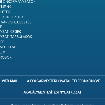
GI ÖNKORMÁNYZATOK
TJEINK
ELETEK
K, KONCEPCIÓK
 VÁROSFEJLESZTÉSI
K
ZATI CÉGEK
YZATI TÁRSULÁSOK
ÉP
VÉDELEM
LEM
ÁROSOK
WEB-MAIL
A POLGÁRMESTERI HIVATAL TELEFONKÖNYVE
AKADÁLYMENTESÍTÉSI NYILATKOZAT