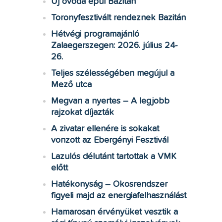
Új óvoda épül Bazitán
Toronyfesztivált rendeznek Bazitán
Hétvégi programajánló
Zalaegerszegen: 2026. július 24-
26.
Teljes szélességében megújul a
Mező utca
Megvan a nyertes – A legjobb
rajzokat díjazták
A zivatar ellenére is sokakat
vonzott az Ebergényi Fesztivál
Lazulós délutánt tartottak a VMK
előtt
Hatékonyság – Okosrendszer
figyeli majd az energiafelhasználást
Hamarosan érvényüket vesztik a