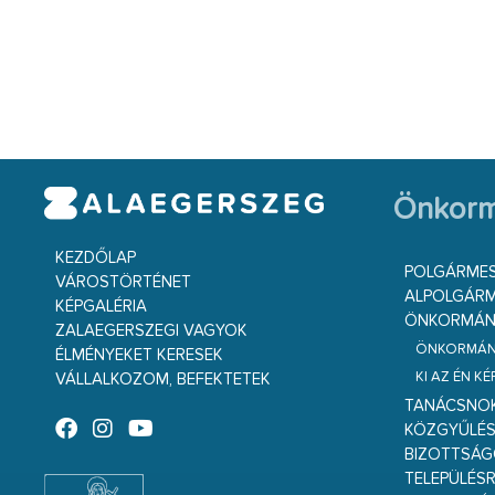
Önkorm
KEZDŐLAP
POLGÁRME
VÁROSTÖRTÉNET
ALPOLGÁRM
KÉPGALÉRIA
ÖNKORMÁNY
ZALAEGERSZEGI VAGYOK
ÖNKORMÁNY
ÉLMÉNYEKET KERESEK
KI AZ ÉN K
VÁLLALKOZOM, BEFEKTETEK
TANÁCSNO
KÖZGYŰLÉ
BIZOTTSÁ
TELEPÜLÉS