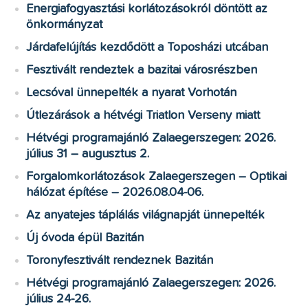
Energiafogyasztási korlátozásokról döntött az
önkormányzat
Járdafelújítás kezdődött a Toposházi utcában
Fesztivált rendeztek a bazitai városrészben
Lecsóval ünnepelték a nyarat Vorhotán
Útlezárások a hétvégi Triatlon Verseny miatt
Hétvégi programajánló Zalaegerszegen: 2026.
július 31 – augusztus 2.
Forgalomkorlátozások Zalaegerszegen – Optikai
hálózat építése – 2026.08.04-06.
Az anyatejes táplálás világnapját ünnepelték
Új óvoda épül Bazitán
Toronyfesztivált rendeznek Bazitán
Hétvégi programajánló Zalaegerszegen: 2026.
július 24-26.