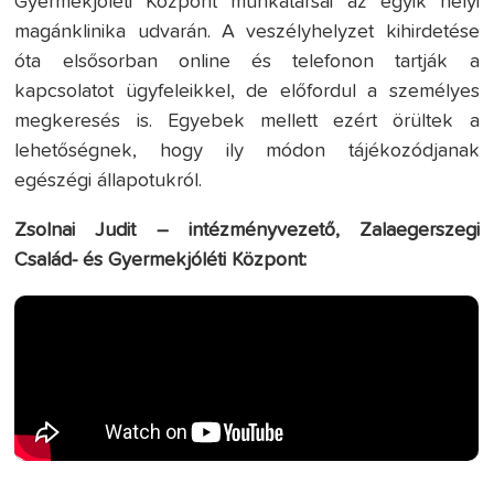
Gyermekjóléti Központ munkatársai az egyik helyi
magánklinika udvarán. A veszélyhelyzet kihirdetése
óta elsősorban online és telefonon tartják a
kapcsolatot ügyfeleikkel, de előfordul a személyes
megkeresés is. Egyebek mellett ezért örültek a
lehetőségnek, hogy ily módon tájékozódjanak
egészégi állapotukról.
Zsolnai Judit – intézményvezető, Zalaegerszegi
Család- és Gyermekjóléti Központ: