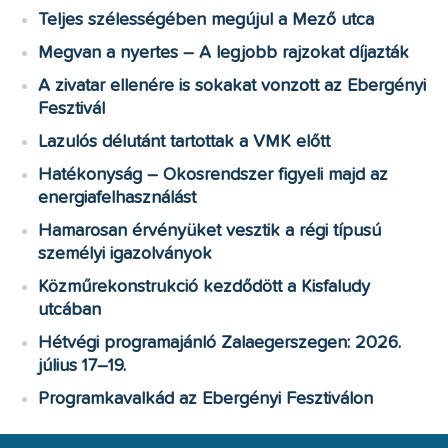
Teljes szélességében megújul a Mező utca
Megvan a nyertes – A legjobb rajzokat díjazták
A zivatar ellenére is sokakat vonzott az Ebergényi
Fesztivál
Lazulós délutánt tartottak a VMK előtt
Hatékonyság – Okosrendszer figyeli majd az
energiafelhasználást
Hamarosan érvényüket vesztik a régi típusú
személyi igazolványok
Közműrekonstrukció kezdődött a Kisfaludy
utcában
Hétvégi programajánló Zalaegerszegen: 2026.
július 17–19.
Programkavalkád az Ebergényi Fesztiválon