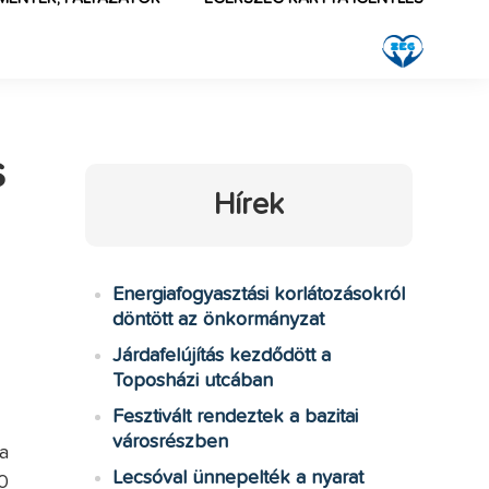
s
Hírek
Energiafogyasztási korlátozásokról
döntött az önkormányzat
Járdafelújítás kezdődött a
Toposházi utcában
Fesztivált rendeztek a bazitai
városrészben
a
Lecsóval ünnepelték a nyarat
0