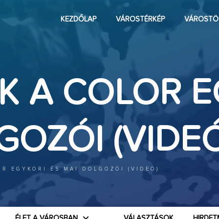
KEZDŐLAP
VÁROSTÉRKÉP
VÁROSTÖ
K A COLOR E
GOZÓI (VIDEÓ
R EGYKORI ÉS MAI DOLGOZÓI (VIDEÓ)
ÉLET A VÁROSBAN
VÁLASZTÁSOK
HIRDET