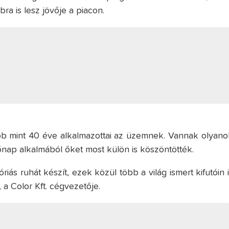
a is lesz jövője a piacon.
bb mint 40 éve alkalmazottai az üzemnek. Vannak olyano
Nőnap alkalmából őket most külön is köszöntötték.
s ruhát készít, ezek közül több a világ ismert kifutóin i
 a Color Kft. cégvezetője.