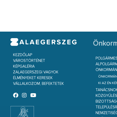
Önkorm
KEZDŐLAP
POLGÁRME
VÁROSTÖRTÉNET
ALPOLGÁRM
KÉPGALÉRIA
ÖNKORMÁNY
ZALAEGERSZEGI VAGYOK
ÖNKORMÁNY
ÉLMÉNYEKET KERESEK
KI AZ ÉN K
VÁLLALKOZOM, BEFEKTETEK
TANÁCSNO
KÖZGYŰLÉ
BIZOTTSÁ
TELEPÜLÉS
NEMZETISÉ