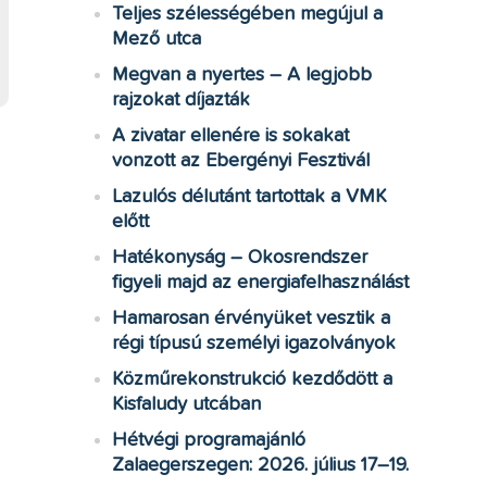
Teljes szélességében megújul a
Mező utca
Megvan a nyertes – A legjobb
rajzokat díjazták
A zivatar ellenére is sokakat
vonzott az Ebergényi Fesztivál
Lazulós délutánt tartottak a VMK
előtt
Hatékonyság – Okosrendszer
figyeli majd az energiafelhasználást
Hamarosan érvényüket vesztik a
régi típusú személyi igazolványok
Közműrekonstrukció kezdődött a
Kisfaludy utcában
Hétvégi programajánló
Zalaegerszegen: 2026. július 17–19.