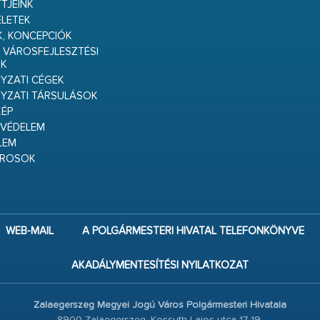
TJEINK
ELETEK
K, KONCEPCIÓK
 VÁROSFEJLESZTÉSI
K
ZATI CÉGEK
YZATI TÁRSULÁSOK
ÉP
VÉDELEM
LEM
ÁROSOK
WEB-MAIL
A POLGÁRMESTERI HIVATAL TELEFONKÖNYVE
AKADÁLYMENTESÍTÉSI NYILATKOZAT
Zalaegerszeg Megyei Jogú Város Polgármesteri Hivatala