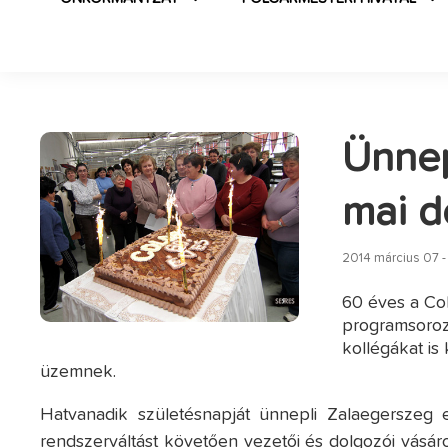
Ünnep
mai d
2014 március 07 -
60 éves a Col
programsoroz
kollégákat is
üzemnek.
Hatvanadik születésnapját ünnepli Zalaegerszeg 
rendszerváltást követően vezetői és dolgozói vásár