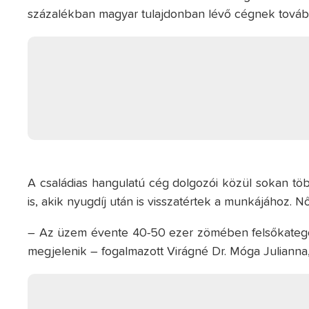
százalékban magyar tulajdonban lévő cégnek továbbr
A családias hangulatú cég dolgozói közül sokan tö
is, akik nyugdíj után is visszatértek a munkájához. 
– Az üzem évente 40-50 ezer zömében felsőkategóriá
megjelenik – fogalmazott Virágné Dr. Móga Julianna,