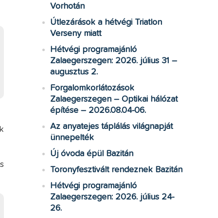
Vorhotán
Útlezárások a hétvégi Triatlon
Verseny miatt
Hétvégi programajánló
Zalaegerszegen: 2026. július 31 –
augusztus 2.
Forgalomkorlátozások
Zalaegerszegen – Optikai hálózat
építése – 2026.08.04-06.
Az anyatejes táplálás világnapját
k
ünnepelték
Új óvoda épül Bazitán
s
Toronyfesztivált rendeznek Bazitán
Hétvégi programajánló
Zalaegerszegen: 2026. július 24-
26.