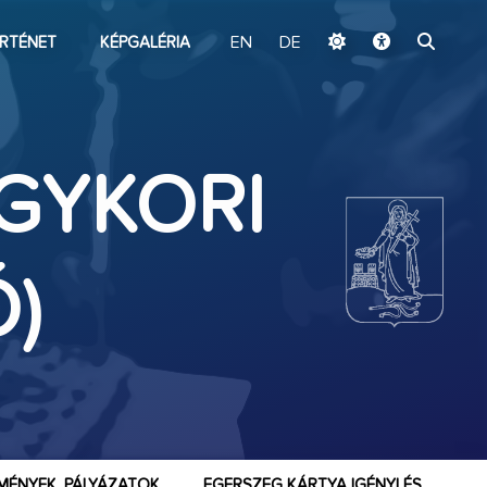
ugrás a fő tartalomhoz
RTÉNET
KÉPGALÉRIA
EN
DE
GYKORI
)
MÉNYEK, PÁLYÁZATOK
EGERSZEG KÁRTYA IGÉNYLÉS