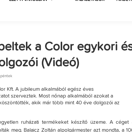
eltek a Color egykori é
olgozói (Videó)
 péntek
or Kft. A jubileum alkalmából egész éves
atot szerveztek. Most nőnap alkalmából azokat a
 köszöntötték, akik már több mint 40 éve dolgozói az
egyetlen ruházati termékeket készítő üzeme. A céget 
olták meg. Balaicz Zoltán alpolgármester azt mondta, a 10