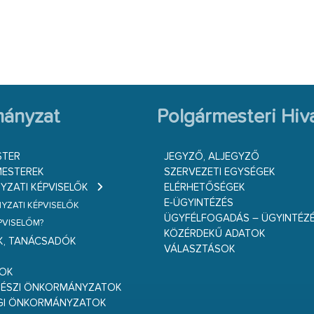
ányzat
Polgármesteri Hiva
STER
JEGYZŐ, ALJEGYZŐ
ESTEREK
SZERVEZETI EGYSÉGEK
ZATI KÉPVISELŐK
ELÉRHETŐSÉGEK
E-ÜGYINTÉZÉS
ZATI KÉPVISELŐK
ÜGYFÉLFOGADÁS – ÜGYINTÉZ
ÉPVISELŐM?
KÖZÉRDEKŰ ADATOK
K, TANÁCSADÓK
VÁLASZTÁSOK
S
GOK
RÉSZI ÖNKORMÁNYZATOK
GI ÖNKORMÁNYZATOK