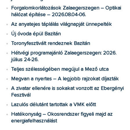
Forgalomkorlátozások Zalaegerszegen – Optikai
hálózat építése – 2026.08.04-06.
Az anyatejes táplálás világnapját ünnepelték
Új óvoda épül Bazitán
Toronyfesztivált rendeznek Bazitán
Hétvégi programajánló Zalaegerszegen: 2026.
július 24-26.
Teljes szélességében megújul a Mező utca
Megvan a nyertes – A legjobb rajzokat díjazták
A zivatar ellenére is sokakat vonzott az Ebergényi
Fesztivál
Lazulós délutánt tartottak a VMK előtt
Hatékonyság – Okosrendszer figyeli majd az
energiafelhasználást