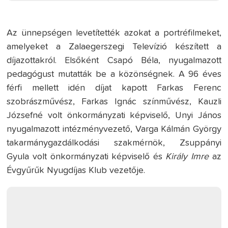
Az ünnepségen levetítették azokat a portréfilmeket,
amelyeket a Zalaegerszegi Televízió készített a
díjazottakról. Elsőként Csapó Béla, nyugalmazott
pedagógust mutatták be a közönségnek. A 96 éves
férfi mellett idén díjat kapott Farkas Ferenc
szobrászművész, Farkas Ignác színművész, Kauzli
Józsefné volt önkormányzati képviselő, Unyi János
nyugalmazott intézményvezető, Varga Kálmán György
takarmánygazdálkodási szakmérnök, Zsuppányi
Gyula volt önkormányzati képviselő és
Király Imre
az
Évgyűrűk Nyugdíjas Klub vezetője.