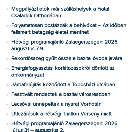
Megpályázhatók már szálláshelyek a Fiatal
Családok Otthonában
Folyamatosan postázzák a behívókat – Az időben
felismert betegség életet menthet!
Hétvégi programajánló Zalaegerszegen: 2026.
augusztus 7-9.
Rekordösszeg gyűlt össze a bazitai óvoda javára
Energiafogyasztási korlátozásokról döntött az
önkormányzat
Járdafelújítás kezdődött a Toposházi utcában
Fesztivált rendeztek a bazitai városrészben
Lecsóval ünnepelték a nyarat Vorhotán
Útlezárások a hétvégi Triatlon Verseny miatt
Hétvégi programajánló Zalaegerszegen: 2026.
július 31 – augusztus 2.