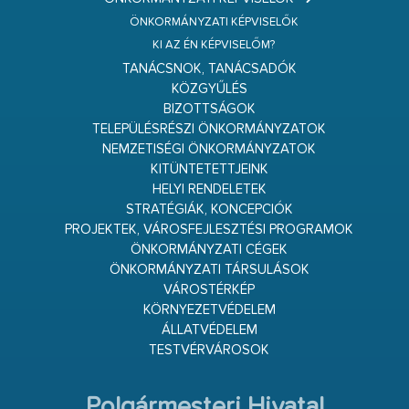
ÖNKORMÁNYZATI KÉPVISELŐK
KI AZ ÉN KÉPVISELŐM?
TANÁCSNOK, TANÁCSADÓK
KÖZGYŰLÉS
BIZOTTSÁGOK
TELEPÜLÉSRÉSZI ÖNKORMÁNYZATOK
NEMZETISÉGI ÖNKORMÁNYZATOK
KITÜNTETETTJEINK
HELYI RENDELETEK
STRATÉGIÁK, KONCEPCIÓK
PROJEKTEK, VÁROSFEJLESZTÉSI PROGRAMOK
ÖNKORMÁNYZATI CÉGEK
ÖNKORMÁNYZATI TÁRSULÁSOK
VÁROSTÉRKÉP
KÖRNYEZETVÉDELEM
ÁLLATVÉDELEM
TESTVÉRVÁROSOK
Polgármesteri Hivatal