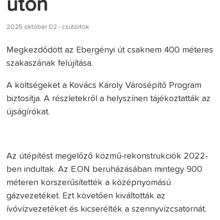
úton
2025 október 02 - csütörtök
Megkezd
őd
ött az Ebergényi út csaknem 400 méteres
szakaszának felújítása.
A költségeket a Kovács Károly Városépít
ő Program
biztos
ítja. A részletekr
ől a helysz
ínen tájékoztatták az
újságírókat.
Az útépítést megel
őző k
özm
ű-rekonstrukci
ók 2022-
ben indultak. Az E.ON beruházásában mintegy 900
méteren korszer
űs
ítették a középnyomású
gázvezetéket. Ezt követ
ően kiv
áltották az
ívóvízvezetéket és kicserélték a szennyvízcsatornát.