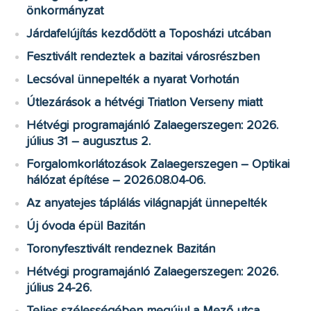
önkormányzat
Járdafelújítás kezdődött a Toposházi utcában
Fesztivált rendeztek a bazitai városrészben
Lecsóval ünnepelték a nyarat Vorhotán
Útlezárások a hétvégi Triatlon Verseny miatt
Hétvégi programajánló Zalaegerszegen: 2026.
július 31 – augusztus 2.
Forgalomkorlátozások Zalaegerszegen – Optikai
hálózat építése – 2026.08.04-06.
Az anyatejes táplálás világnapját ünnepelték
Új óvoda épül Bazitán
Toronyfesztivált rendeznek Bazitán
Hétvégi programajánló Zalaegerszegen: 2026.
július 24-26.
Teljes szélességében megújul a Mező utca