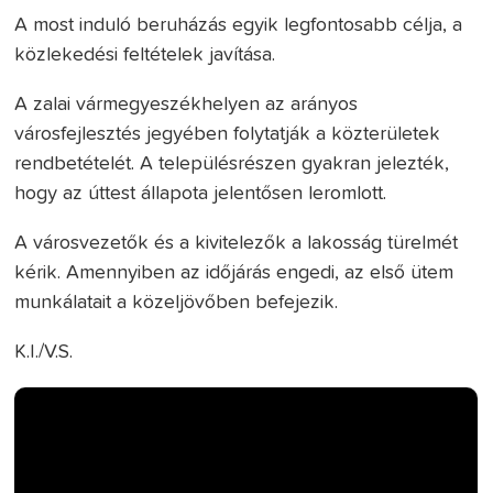
A most induló beruházás egyik legfontosabb célja, a
közlekedési feltételek javítása.
A zalai vármegyeszékhelyen az arányos
városfejlesztés jegyében folytatják a közterületek
rendbetételét. A településrészen gyakran jelezték,
hogy az úttest állapota jelent
ősen leromlott.
A v
árosvezet
ők
és a kivitelez
ők a lakoss
ág türelmét
kérik. Amennyiben az id
őj
árás engedi, az els
ő
ütem
munkálatait a közeljöv
őben befejezik.
K.I./V.S.