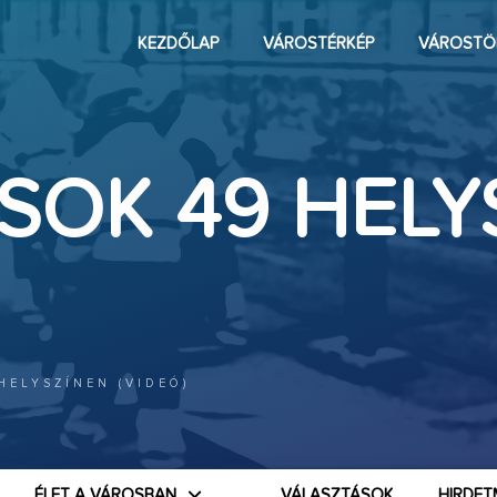
KEZDŐLAP
VÁROSTÉRKÉP
VÁROSTÖ
SOK 49 HELY
HELYSZÍNEN (VIDEÓ)
ÉLET A VÁROSBAN
VÁLASZTÁSOK
HIRDET