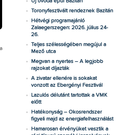
Új óvoda épül Bazitán
Toronyfesztivált rendeznek Bazitán
Hétvégi programajánló
Zalaegerszegen: 2026. július 24-
26.
Teljes szélességében megújul a
a
Mező utca
Megvan a nyertes – A legjobb
rajzokat díjazták
A zivatar ellenére is sokakat
vonzott az Ebergényi Fesztivál
Lazulós délutánt tartottak a VMK
előtt
Hatékonyság – Okosrendszer
figyeli majd az energiafelhasználást
Hamarosan érvényüket vesztik a