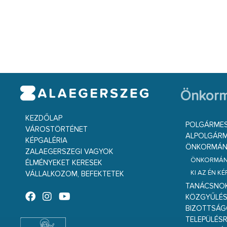
Önkorm
KEZDŐLAP
POLGÁRME
VÁROSTÖRTÉNET
ALPOLGÁRM
KÉPGALÉRIA
ÖNKORMÁNY
ZALAEGERSZEGI VAGYOK
ÖNKORMÁNY
ÉLMÉNYEKET KERESEK
KI AZ ÉN K
VÁLLALKOZOM, BEFEKTETEK
TANÁCSNO
KÖZGYŰLÉ
BIZOTTSÁ
TELEPÜLÉS