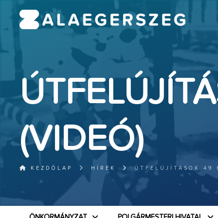
ÚTFELÚJÍTÁ
(VIDEÓ)
KEZDŐLAP
HÍREK
ÚTFELÚJÍTÁSOK 49 
ÖNKORMÁNYZAT
POLGÁRMESTERI HIVATAL