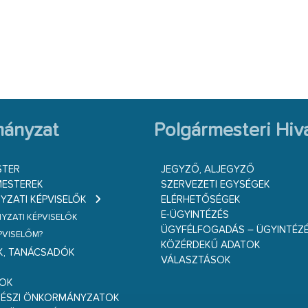
ányzat
Polgármesteri Hiva
STER
JEGYZŐ, ALJEGYZŐ
ESTEREK
SZERVEZETI EGYSÉGEK
ZATI KÉPVISELŐK
ELÉRHETŐSÉGEK
E-ÜGYINTÉZÉS
ZATI KÉPVISELŐK
ÜGYFÉLFOGADÁS – ÜGYINTÉZ
ÉPVISELŐM?
KÖZÉRDEKŰ ADATOK
K, TANÁCSADÓK
VÁLASZTÁSOK
S
GOK
RÉSZI ÖNKORMÁNYZATOK