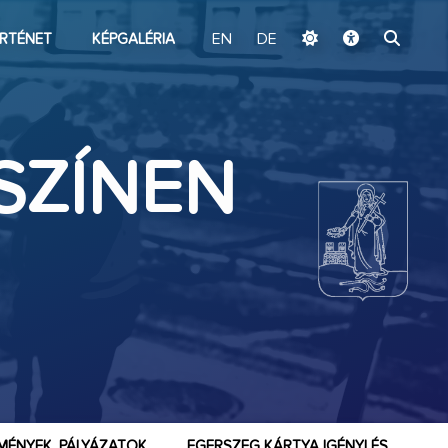
ugrás a fő tartalomhoz
RTÉNET
KÉPGALÉRIA
EN
DE
SZÍNEN
MÉNYEK, PÁLYÁZATOK
EGERSZEG KÁRTYA IGÉNYLÉS