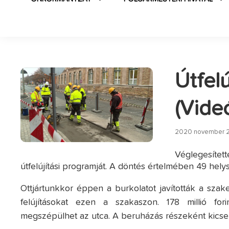
Útfel
(Vide
2020 november 2
Véglegesített
útfelújítási programját. A döntés értelmében 49 hely
Ottjártunkkor éppen a burkolatot javították a sz
felújításokat ezen a szakaszon. 178 millió fo
megszépülhet az utca. A beruházás részeként kicser