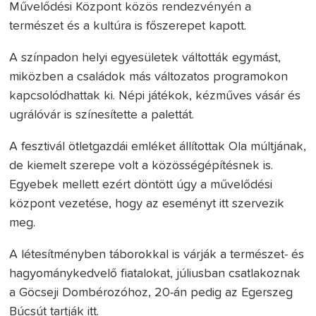
Művelődési Központ közös rendezvényén a
természet és a kultúra is főszerepet kapott.
A színpadon helyi egyesületek váltották egymást,
miközben a családok más változatos programokon
kapcsolódhattak ki. Népi játékok, kézműves vásár és
ugrálóvár is színesítette a palettát.
A fesztivál ötletgazdái emléket állítottak Ola múltjának,
de kiemelt szerepe volt a közösségépítésnek is.
Egyebek mellett ezért döntött úgy a művelődési
központ vezetése, hogy az eseményt itt szervezik
meg.
A létesítményben táborokkal is várják a természet- és
hagyománykedvelő fiatalokat, júliusban csatlakoznak
a Göcseji Dombérozóhoz, 20-án pedig az Egerszeg
Búcsút tartják itt.