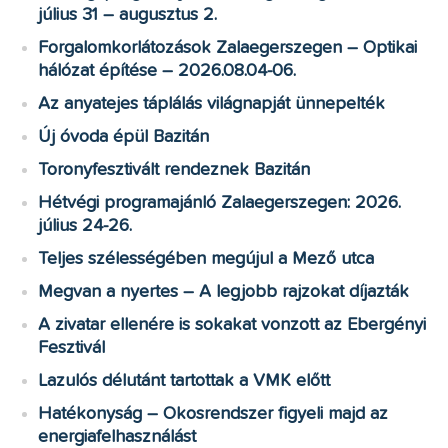
július 31 – augusztus 2.
Forgalomkorlátozások Zalaegerszegen – Optikai
hálózat építése – 2026.08.04-06.
Az anyatejes táplálás világnapját ünnepelték
Új óvoda épül Bazitán
Toronyfesztivált rendeznek Bazitán
Hétvégi programajánló Zalaegerszegen: 2026.
július 24-26.
Teljes szélességében megújul a Mező utca
Megvan a nyertes – A legjobb rajzokat díjazták
A zivatar ellenére is sokakat vonzott az Ebergényi
Fesztivál
Lazulós délutánt tartottak a VMK előtt
Hatékonyság – Okosrendszer figyeli majd az
energiafelhasználást