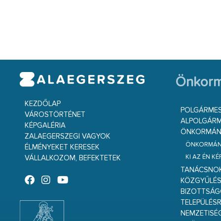
Önkorm
KEZDŐLAP
POLGÁRME
VÁROSTÖRTÉNET
ALPOLGÁRM
KÉPGALÉRIA
ÖNKORMÁNY
ZALAEGERSZEGI VAGYOK
ÖNKORMÁNY
ÉLMÉNYEKET KERESEK
KI AZ ÉN K
VÁLLALKOZOM, BEFEKTETEK
TANÁCSNO
KÖZGYŰLÉ
BIZOTTSÁ
TELEPÜLÉS
NEMZETISÉ