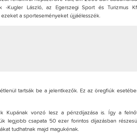
 -Kugler László, az Egerszegi Sport és Turizmus Kft
y ezeket a sporteseményeket újjáélesszék.
tétlenül tartsák be a jelentkezők. Ez az öregfiúk esetébe
ok Kupának vonzó lesz a pénzdíjazása is. Így a felnőt
úk legjobb csapata 50 ezer forintos díjazásban részesül
upákat tudhatnak majd magukénak.