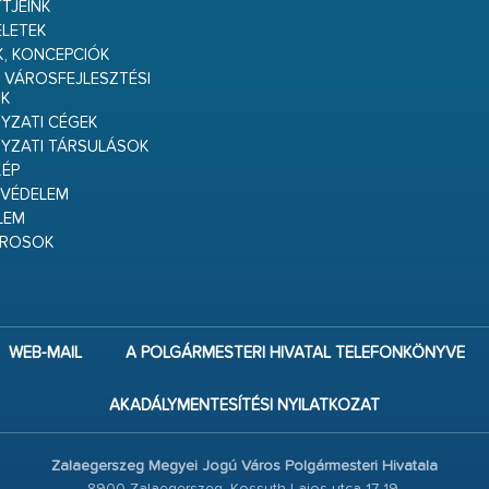
TJEINK
ELETEK
K, KONCEPCIÓK
 VÁROSFEJLESZTÉSI
K
ZATI CÉGEK
YZATI TÁRSULÁSOK
ÉP
VÉDELEM
LEM
ÁROSOK
WEB-MAIL
A POLGÁRMESTERI HIVATAL TELEFONKÖNYVE
AKADÁLYMENTESÍTÉSI NYILATKOZAT
Zalaegerszeg Megyei Jogú Város Polgármesteri Hivatala