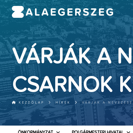
VÁRJÁK A 
CSARNOK K
KEZDŐLAP
HÍREK
VÁRJÁK A NEVEZÉSE
ÖNKORMÁNYZAT
POLGÁRMESTERI HIVATAL