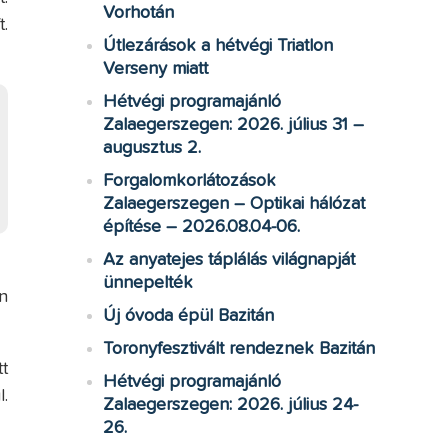
Vorhotán
.
Útlezárások a hétvégi Triatlon
Verseny miatt
Hétvégi programajánló
Zalaegerszegen: 2026. július 31 –
augusztus 2.
Forgalomkorlátozások
Zalaegerszegen – Optikai hálózat
építése – 2026.08.04-06.
Az anyatejes táplálás világnapját
ünnepelték
n
Új óvoda épül Bazitán
Toronyfesztivált rendeznek Bazitán
t
Hétvégi programajánló
.
Zalaegerszegen: 2026. július 24-
26.