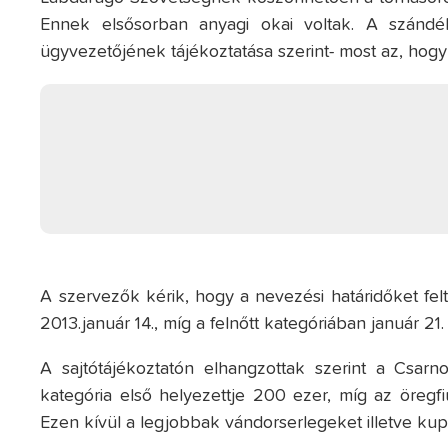
Ennek elsősorban anyagi okai voltak. A szándék
ügyvezetőjének tájékoztatása szerint- most az, hog
A szervezők kérik, hogy a nevezési határidőket fel
2013.január 14., míg a felnőtt kategóriában január 21.
A sajtótájékoztatón elhangzottak szerint a Csarn
kategória első helyezettje 200 ezer, míg az öregfi
Ezen kívül a legjobbak vándorserlegeket illetve k