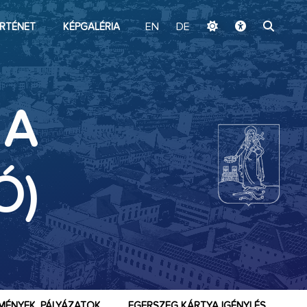
ugrás a fő tartalomhoz
RTÉNET
KÉPGALÉRIA
EN
DE
 A
Ó)
MÉNYEK, PÁLYÁZATOK
EGERSZEG KÁRTYA IGÉNYLÉS