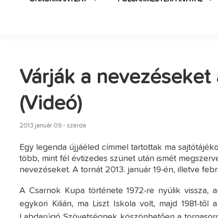
Várják a nevezéseket
(Videó)
2013 január 09 - szerda
Egy legenda újjáéled címmel tartottak ma sajtótájéko
több, mint fél évtizedes szünet után ismét megszerv
nevezéseket. A tornát 2013. január 19-én, illetve feb
A Csarnok Kupa története 1972-re nyúlik vissza, 
egykori Kilián, ma Liszt Iskola volt, majd 1981-tő
Labdarúgó Szövetségnek köszönhetően a tornasoro