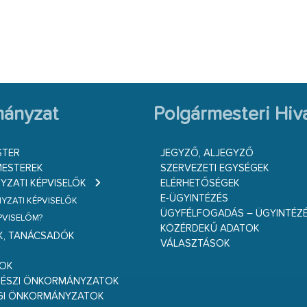
ányzat
Polgármesteri Hiva
STER
JEGYZŐ, ALJEGYZŐ
ESTEREK
SZERVEZETI EGYSÉGEK
ZATI KÉPVISELŐK
ELÉRHETŐSÉGEK
E-ÜGYINTÉZÉS
ZATI KÉPVISELŐK
ÜGYFÉLFOGADÁS – ÜGYINTÉZ
ÉPVISELŐM?
KÖZÉRDEKŰ ADATOK
K, TANÁCSADÓK
VÁLASZTÁSOK
S
GOK
RÉSZI ÖNKORMÁNYZATOK
GI ÖNKORMÁNYZATOK