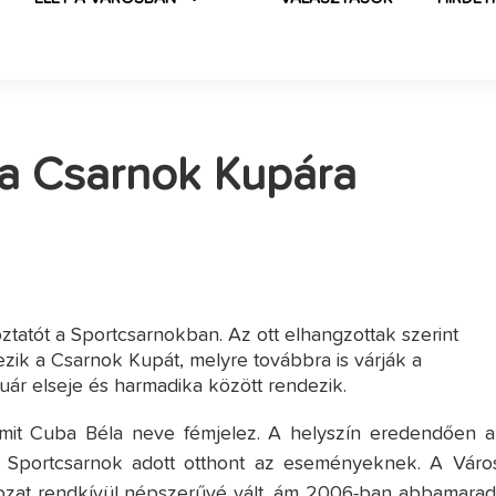
 a Csarnok Kupára
ztatót a Sportcsarnokban. Az ott elhangzottak szerint
ezik a Csarnok Kupát, melyre továbbra is várják a
ruár elseje és harmadika között rendezik.
amit Cuba Béla neve fémjelez. A helyszín eredendően a
l a Sportcsarnok adott otthont az eseményeknek. A Város
zat rendkívül népszerűvé vált, ám 2006-ban abbamaradt