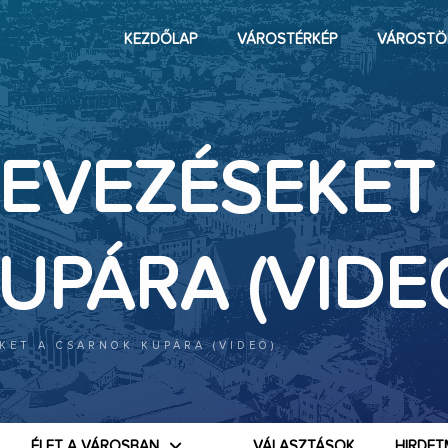
KEZDŐLAP
VÁROSTÉRKÉP
VÁROSTÖ
NEVEZÉSEKET
UPÁRA (VIDE
KET A CSARNOK KUPÁRA (VIDEÓ)
ÉLET A VÁROSBAN
VÁLASZTÁSOK
HIRDET