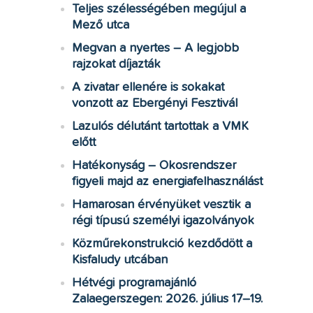
Teljes szélességében megújul a
Mező utca
Megvan a nyertes – A legjobb
rajzokat díjazták
A zivatar ellenére is sokakat
vonzott az Ebergényi Fesztivál
Lazulós délutánt tartottak a VMK
előtt
Hatékonyság – Okosrendszer
figyeli majd az energiafelhasználást
Hamarosan érvényüket vesztik a
régi típusú személyi igazolványok
Közműrekonstrukció kezdődött a
Kisfaludy utcában
Hétvégi programajánló
Zalaegerszegen: 2026. július 17–19.