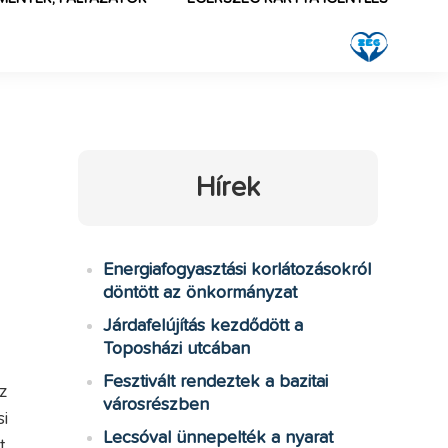
Hírek
Energiafogyasztási korlátozásokról
döntött az önkormányzat
Járdafelújítás kezdődött a
Toposházi utcában
Fesztivált rendeztek a bazitai
z
városrészben
i
Lecsóval ünnepelték a nyarat
.