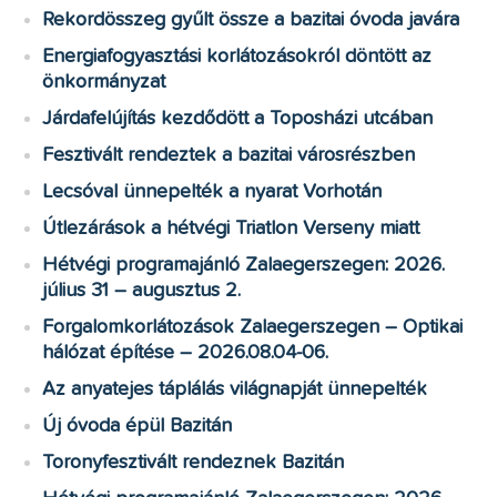
Rekordösszeg gyűlt össze a bazitai óvoda javára
Energiafogyasztási korlátozásokról döntött az
önkormányzat
Járdafelújítás kezdődött a Toposházi utcában
Fesztivált rendeztek a bazitai városrészben
Lecsóval ünnepelték a nyarat Vorhotán
Útlezárások a hétvégi Triatlon Verseny miatt
Hétvégi programajánló Zalaegerszegen: 2026.
július 31 – augusztus 2.
Forgalomkorlátozások Zalaegerszegen – Optikai
hálózat építése – 2026.08.04-06.
Az anyatejes táplálás világnapját ünnepelték
Új óvoda épül Bazitán
Toronyfesztivált rendeznek Bazitán