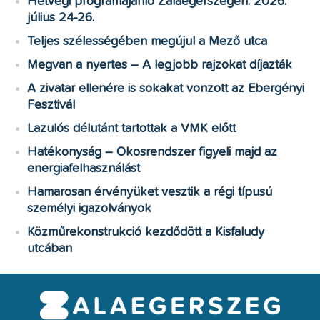
Hétvégi programajánló Zalaegerszegen: 2026.
július 24-26.
Teljes szélességében megújul a Mező utca
Megvan a nyertes – A legjobb rajzokat díjazták
A zivatar ellenére is sokakat vonzott az Ebergényi
Fesztivál
Lazulós délutánt tartottak a VMK előtt
Hatékonyság – Okosrendszer figyeli majd az
energiafelhasználást
Hamarosan érvényüket vesztik a régi típusú
személyi igazolványok
Közműrekonstrukció kezdődött a Kisfaludy
utcában