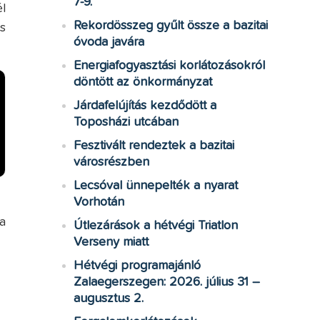
7-9.
l
Rekordösszeg gyűlt össze a bazitai
s
óvoda javára
Energiafogyasztási korlátozásokról
döntött az önkormányzat
Járdafelújítás kezdődött a
Toposházi utcában
Fesztivált rendeztek a bazitai
városrészben
Lecsóval ünnepelték a nyarat
Vorhotán
a
Útlezárások a hétvégi Triatlon
Verseny miatt
Hétvégi programajánló
Zalaegerszegen: 2026. július 31 –
augusztus 2.