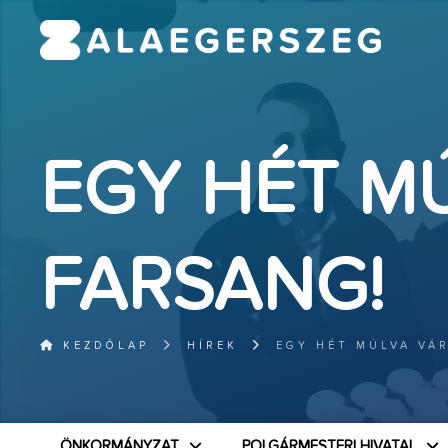
EGY HÉT M
FARSANG!
KEZDŐLAP
HÍREK
EGY HÉT MÚLVA VÁ
ÖNKORMÁNYZAT
POLGÁRMESTERI HIVATAL