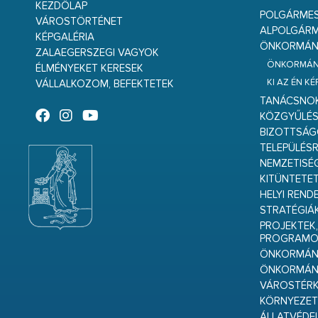
KEZDŐLAP
POLGÁRME
VÁROSTÖRTÉNET
ALPOLGÁRM
KÉPGALÉRIA
ÖNKORMÁNY
ZALAEGERSZEGI VAGYOK
ÖNKORMÁNY
ÉLMÉNYEKET KERESEK
KI AZ ÉN K
VÁLLALKOZOM, BEFEKTETEK
TANÁCSNO
KÖZGYŰLÉ
BIZOTTSÁ
TELEPÜLÉS
NEMZETISÉ
KITÜNTETET
HELYI REND
STRATÉGIÁ
PROJEKTEK,
PROGRAMO
ÖNKORMÁNY
ÖNKORMÁN
VÁROSTÉRK
KÖRNYEZET
ÁLLATVÉDE