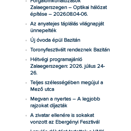
Forgalomkorlátozások
Zalaegerszegen – Optikai hálózat
építése – 2026.08.04-06.
Az anyatejes táplálás világnapját
ünnepelték
Új óvoda épül Bazitán
Toronyfesztivált rendeznek Bazitán
Hétvégi programajánló
Zalaegerszegen: 2026. július 24-
26.
Teljes szélességében megújul a
Mező utca
Megvan a nyertes – A legjobb
rajzokat díjazták
A zivatar ellenére is sokakat
vonzott az Ebergényi Fesztivál