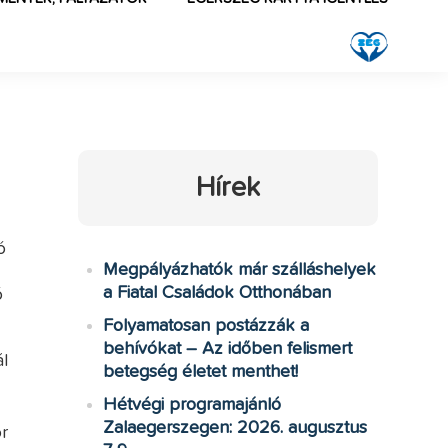
Hírek
ó
Megpályázhatók már szálláshelyek
a Fiatal Családok Otthonában
ó
Folyamatosan postázzák a
behívókat – Az időben felismert
l
betegség életet menthet!
Hétvégi programajánló
Zalaegerszegen: 2026. augusztus
r