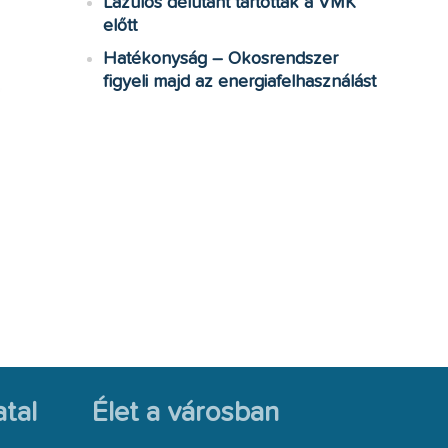
Lazulós délutánt tartottak a VMK
előtt
Hatékonyság – Okosrendszer
figyeli majd az energiafelhasználást
tal
Élet a városban