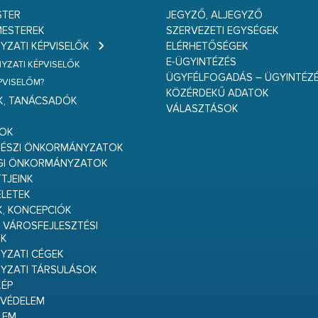
STER
JEGYZŐ, ALJEGYZŐ
ESTEREK
SZERVEZETI EGYSÉGEK
ZATI KÉPVISELŐK
ELÉRHETŐSÉGEK
E-ÜGYINTÉZÉS
ZATI KÉPVISELŐK
ÜGYFÉLFOGADÁS – ÜGYINTÉZ
ÉPVISELŐM?
KÖZÉRDEKŰ ADATOK
K, TANÁCSADÓK
VÁLASZTÁSOK
S
GOK
RÉSZI ÖNKORMÁNYZATOK
GI ÖNKORMÁNYZATOK
TJEINK
ELETEK
K, KONCEPCIÓK
 VÁROSFEJLESZTÉSI
K
ZATI CÉGEK
YZATI TÁRSULÁSOK
ÉP
VÉDELEM
LEM