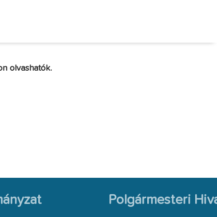
on olvashatók.
ányzat
Polgármesteri Hiva