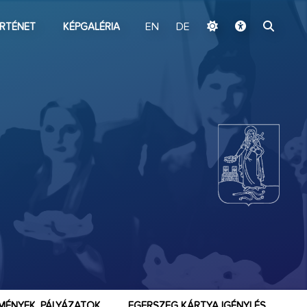
ugrás a fő tartalomhoz
RTÉNET
KÉPGALÉRIA
EN
DE
MÉNYEK, PÁLYÁZATOK
EGERSZEG KÁRTYA IGÉNYLÉS