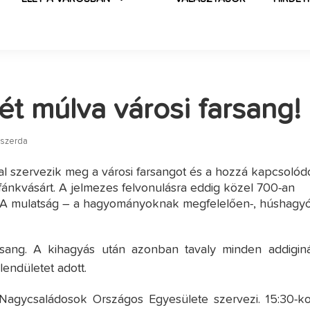
ét múlva városi farsang!
 szerda
l szervezik meg a városi farsangot és a hozzá kapcsolód
fánkvásárt. A jelmezes felvonulásra eddig közel 700-an
. A mulatság – a hagyományoknak megfelelően-, húshagy
sang. A kihagyás után azonban tavaly minden addiginá
endületet adott.
agycsaládosok Országos Egyesülete szervezi. 15:30-ko