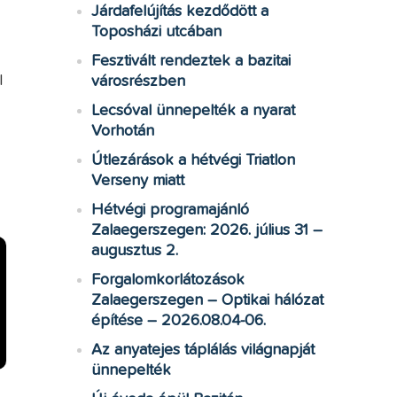
Járdafelújítás kezdődött a
Toposházi utcában
Fesztivált rendeztek a bazitai
l
városrészben
Lecsóval ünnepelték a nyarat
Vorhotán
Útlezárások a hétvégi Triatlon
Verseny miatt
Hétvégi programajánló
Zalaegerszegen: 2026. július 31 –
augusztus 2.
Forgalomkorlátozások
Zalaegerszegen – Optikai hálózat
építése – 2026.08.04-06.
Az anyatejes táplálás világnapját
ünnepelték