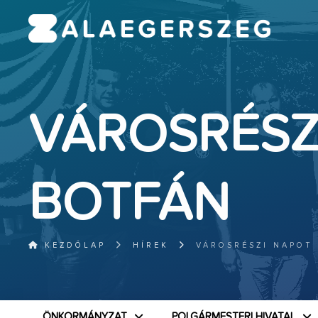
VÁROSRÉSZ
BOTFÁN
KEZDŐLAP
HÍREK
VÁROSRÉSZI NAPOT
ÖNKORMÁNYZAT
POLGÁRMESTERI HIVATAL