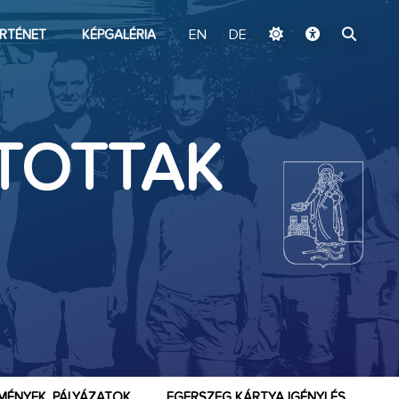
ugrás a fő tartalomhoz
RTÉNET
KÉPGALÉRIA
EN
DE
TOTTAK
MÉNYEK, PÁLYÁZATOK
EGERSZEG KÁRTYA IGÉNYLÉS