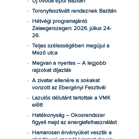
Új óvoda épül Bazitán
Toronyfesztivált rendeznek Bazitán
Hétvégi programajánló
Zalaegerszegen: 2026. július 24-
26.
Teljes szélességében megújul a
Mező utca
Megvan a nyertes – A legjobb
rajzokat díjazták
A zivatar ellenére is sokakat
vonzott az Ebergényi Fesztivál
Lazulós délutánt tartottak a VMK
előtt
Hatékonyság – Okosrendszer
figyeli majd az energiafelhasználást
Hamarosan érvényüket vesztik a