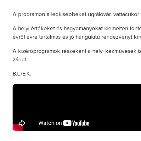
A programon a legkisebbeket ugrálóvár, vattacuko
A helyi értékeket és hagyományokat kiemelten fonto
évről évre tartalmas és jó hangulatú rendezvényt kí
A kísérőprogramok részeként a helyi kézművesek i
zárult.
B.L./E.K.