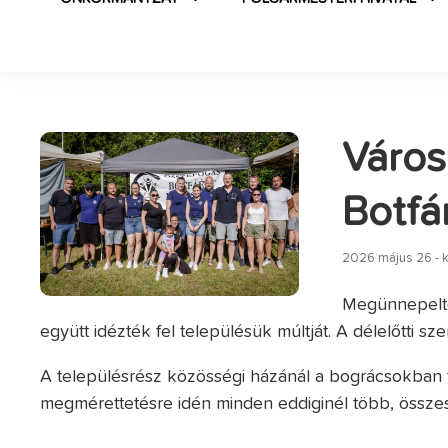
Város
Botfá
2026 május 26 - 
Megünnepelté
együtt idézték fel településük múltját. A délelőtti 
A településrész közösségi házánál a bográcsokban 
megmérettetésre idén minden eddiginél több, összes