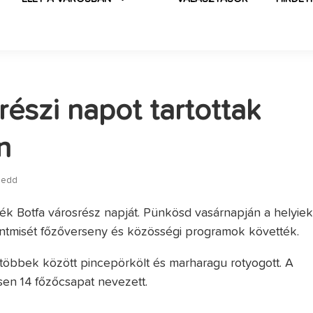
részi napot tartottak
n
kedd
k Botfa városrész napját. Pünkösd vasárnapján a helyie
szentmisét főzőverseny és közösségi programok követték.
többek között pincepörkölt és marharagu rotyogott. A
en 14 főzőcsapat nevezett.