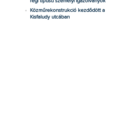
régi típusú személyi igazolványok
Közműrekonstrukció kezdődött a
Kisfaludy utcában