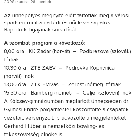
2008 március 28 - péntek
Az ünnepélyes megnyitó előtt tartották meg a városi
sportcentrumban a férfi és női tekecsapatok
Bajnokok Ligájának sorsolását.
A szombati program a következő:
8,00 óra KK Zadar (horvát) – Podbrezova (szlovák)
férfiak
10,30 óra ZTE ZÁÉV – Podrovka Koprivnica
(horvát) nők
13,00 óra ZTK FMVas – Zerbst (német) férfiak
15,30 óra Bamberg (német) – Celje (szlovén) nők
A Kölcsey-gimnáziumban megtartott ünnepségen dr.
Gyimesi Endre polgármester köszöntötte a csapatok
vezetőit, versenyzőit, s üdvözölte a megjelenteket
Gerhard Hüber, a nemzetközi bowling- és
tekeszövetség elnöke is.