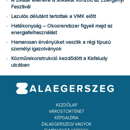
A zivatar ellenére is sokakat vonzott az Ebergényi
Fesztivál
Lazulós délutánt tartottak a VMK előtt
Hatékonyság – Okosrendszer figyeli majd az
energiafelhasználást
Hamarosan érvényüket vesztik a régi típusú
személyi igazolványok
Közműrekonstrukció kezdődött a Kisfaludy
utcában
KEZDŐLAP
VÁROSTÖRTÉNET
KÉPGALÉRIA
ZALAEGERSZEGI VAGYOK