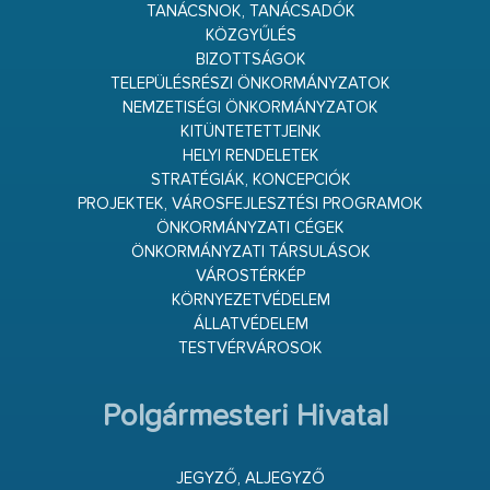
TANÁCSNOK, TANÁCSADÓK
KÖZGYŰLÉS
BIZOTTSÁGOK
TELEPÜLÉSRÉSZI ÖNKORMÁNYZATOK
NEMZETISÉGI ÖNKORMÁNYZATOK
KITÜNTETETTJEINK
HELYI RENDELETEK
STRATÉGIÁK, KONCEPCIÓK
PROJEKTEK, VÁROSFEJLESZTÉSI PROGRAMOK
ÖNKORMÁNYZATI CÉGEK
ÖNKORMÁNYZATI TÁRSULÁSOK
VÁROSTÉRKÉP
KÖRNYEZETVÉDELEM
ÁLLATVÉDELEM
TESTVÉRVÁROSOK
Polgármesteri Hivatal
JEGYZŐ, ALJEGYZŐ