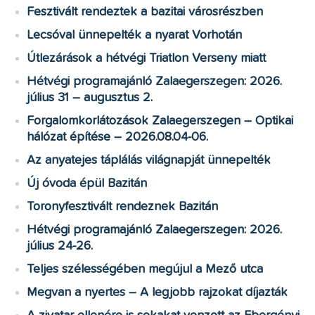
Fesztivált rendeztek a bazitai városrészben
Lecsóval ünnepelték a nyarat Vorhotán
Útlezárások a hétvégi Triatlon Verseny miatt
Hétvégi programajánló Zalaegerszegen: 2026.
július 31 – augusztus 2.
Forgalomkorlátozások Zalaegerszegen – Optikai
hálózat építése – 2026.08.04-06.
Az anyatejes táplálás világnapját ünnepelték
Új óvoda épül Bazitán
Toronyfesztivált rendeznek Bazitán
Hétvégi programajánló Zalaegerszegen: 2026.
július 24-26.
Teljes szélességében megújul a Mező utca
Megvan a nyertes – A legjobb rajzokat díjazták