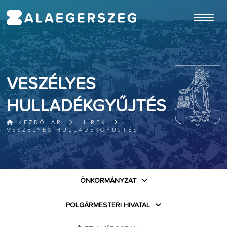
ugrás a fő tartalomhoz
VESZÉLYES
HULLADÉKGYŰJTÉS
KEZDŐLAP
HÍREK
VESZÉLYES HULLADÉKGYŰJTÉS
ÖNKORMÁNYZAT
POLGÁRMESTERI HIVATAL