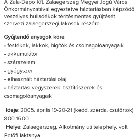
A Zala-Depo Kft. Zalaegerszeg Megyei Jogú Város
Önkormányzatával egyeztetve háztartásban képződő
veszélyes hulladékok térítésmentes gyűjtését
szervezi zalaegerszegi lakosok részére.
Gyűjtendő anyagok köre:
• festékek, lakkok, higítók és csomagolóanyagaik
• akkumulátor
• szárazelem
• gyógyszer
• elhasznált háztartási olaj
• háztartási vegyszerek, tisztítószerek és
csomagolóanyagaik
Ideje
: 2005. április 19-20-21 (kedd, szerda, csütörtök)
8.00-16.00
Helye
: Zalaegerszeg, Alkotmány úti telephely, volt
Petőfi laktanya