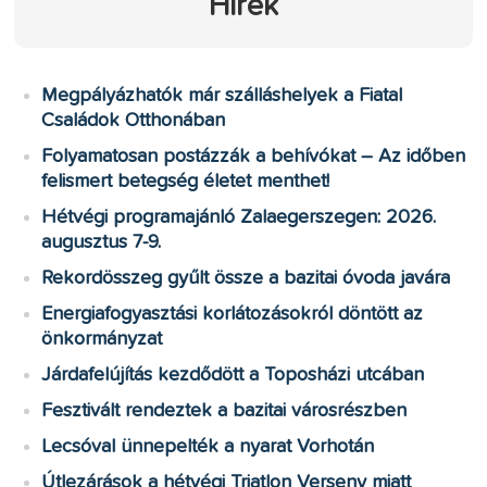
Hírek
Megpályázhatók már szálláshelyek a Fiatal
Családok Otthonában
Folyamatosan postázzák a behívókat – Az időben
felismert betegség életet menthet!
Hétvégi programajánló Zalaegerszegen: 2026.
augusztus 7-9.
Rekordösszeg gyűlt össze a bazitai óvoda javára
Energiafogyasztási korlátozásokról döntött az
önkormányzat
Járdafelújítás kezdődött a Toposházi utcában
Fesztivált rendeztek a bazitai városrészben
Lecsóval ünnepelték a nyarat Vorhotán
Útlezárások a hétvégi Triatlon Verseny miatt