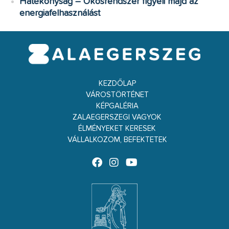
Hatékonyság – Okosrendszer figyeli majd az
energiafelhasználást
KEZDŐLAP
VÁROSTÖRTÉNET
KÉPGALÉRIA
ZALAEGERSZEGI VAGYOK
ÉLMÉNYEKET KERESEK
VÁLLALKOZOM, BEFEKTETEK