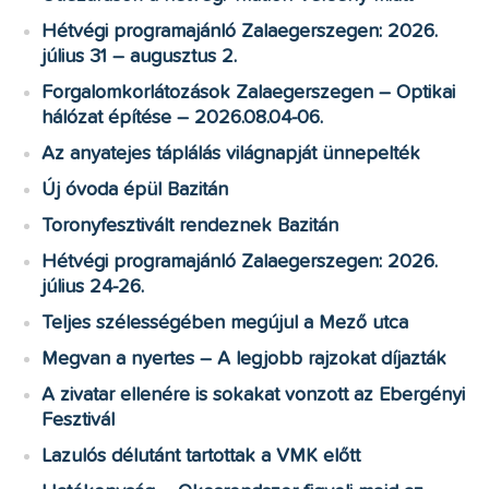
Hétvégi programajánló Zalaegerszegen: 2026.
július 31 – augusztus 2.
Forgalomkorlátozások Zalaegerszegen – Optikai
hálózat építése – 2026.08.04-06.
Az anyatejes táplálás világnapját ünnepelték
Új óvoda épül Bazitán
Toronyfesztivált rendeznek Bazitán
Hétvégi programajánló Zalaegerszegen: 2026.
július 24-26.
Teljes szélességében megújul a Mező utca
Megvan a nyertes – A legjobb rajzokat díjazták
A zivatar ellenére is sokakat vonzott az Ebergényi
Fesztivál
Lazulós délutánt tartottak a VMK előtt