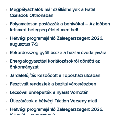
Megpályázhatók már szálláshelyek a Fiatal
Családok Otthonában
Folyamatosan postázzák a behívókat – Az időben
felismert betegség életet menthet!
Hétvégi programajánló Zalaegerszegen: 2026.
augusztus 7-9.
Rekordösszeg gyűlt össze a bazitai óvoda javára
Energiafogyasztási korlátozásokról döntött az
önkormányzat
Járdafelújítás kezdődött a Toposházi utcában
Fesztivált rendeztek a bazitai városrészben
Lecsóval ünnepelték a nyarat Vorhotán
Útlezárások a hétvégi Triatlon Verseny miatt
Hétvégi programajánló Zalaegerszegen: 2026.