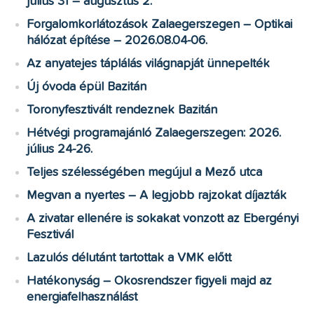
július 31 – augusztus 2.
Forgalomkorlátozások Zalaegerszegen – Optikai
hálózat építése – 2026.08.04-06.
Az anyatejes táplálás világnapját ünnepelték
Új óvoda épül Bazitán
Toronyfesztivált rendeznek Bazitán
Hétvégi programajánló Zalaegerszegen: 2026.
július 24-26.
Teljes szélességében megújul a Mező utca
Megvan a nyertes – A legjobb rajzokat díjazták
A zivatar ellenére is sokakat vonzott az Ebergényi
Fesztivál
Lazulós délutánt tartottak a VMK előtt
Hatékonyság – Okosrendszer figyeli majd az
energiafelhasználást