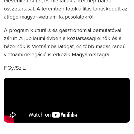
elevenítették fel, és méltatták a két nép baráti
összetartását. A teremben fotókiállítás tanúskodott az
átfogó magyar-vietnámi kapcsolatokról.
A program kulturális és gasztronómiai bemutatóval
zárult. A jubileumi évben a köztársasági elnök és a
házelnök is Vietnámba látogat, és több magas rangú
vietnámi delegáció is érkezik Magyarországra.
F.Gy./Sz.L.