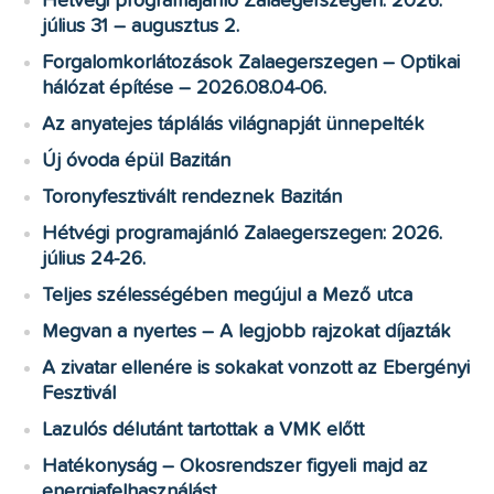
Hétvégi programajánló Zalaegerszegen: 2026.
július 31 – augusztus 2.
Forgalomkorlátozások Zalaegerszegen – Optikai
hálózat építése – 2026.08.04-06.
Az anyatejes táplálás világnapját ünnepelték
Új óvoda épül Bazitán
Toronyfesztivált rendeznek Bazitán
Hétvégi programajánló Zalaegerszegen: 2026.
július 24-26.
Teljes szélességében megújul a Mező utca
Megvan a nyertes – A legjobb rajzokat díjazták
A zivatar ellenére is sokakat vonzott az Ebergényi
Fesztivál
Lazulós délutánt tartottak a VMK előtt
Hatékonyság – Okosrendszer figyeli majd az
energiafelhasználást