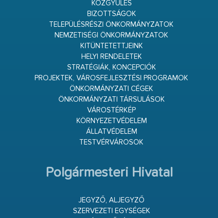
KÖZGYŰLÉS
BIZOTTSÁGOK
TELEPÜLÉSRÉSZI ÖNKORMÁNYZATOK
NEMZETISÉGI ÖNKORMÁNYZATOK
KITÜNTETETTJEINK
HELYI RENDELETEK
STRATÉGIÁK, KONCEPCIÓK
PROJEKTEK, VÁROSFEJLESZTÉSI PROGRAMOK
ÖNKORMÁNYZATI CÉGEK
ÖNKORMÁNYZATI TÁRSULÁSOK
VÁROSTÉRKÉP
KÖRNYEZETVÉDELEM
ÁLLATVÉDELEM
TESTVÉRVÁROSOK
Polgármesteri Hivatal
JEGYZŐ, ALJEGYZŐ
SZERVEZETI EGYSÉGEK