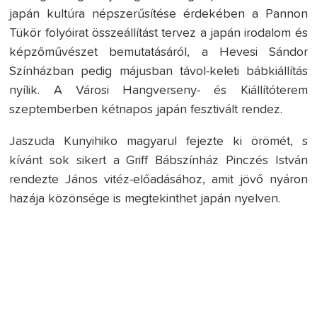
japán kultúra népszerűsítése érdekében a Pannon
Tükör folyóirat összeállítást tervez a japán irodalom és
képzőművészet bemutatásáról, a Hevesi Sándor
Színházban pedig májusban távol-keleti bábkiállítás
nyílik. A Városi Hangverseny- és Kiállítóterem
szeptemberben kétnapos japán fesztivált rendez.
Jaszuda Kunyihiko magyarul fejezte ki örömét, s
kívánt sok sikert a Griff Bábszínház Pinczés István
rendezte János vitéz-előadásához, amit jövő nyáron
hazája közönsége is megtekinthet japán nyelven.