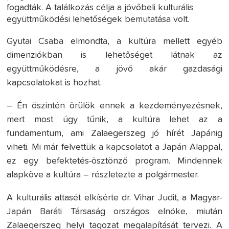
fogadták. A találkozás célja a jövőbeli kulturális
együttműködési lehetőségek bemutatása volt.
Gyutai Csaba elmondta, a kultúra mellett egyéb
dimenziókban is lehetőséget látnak az
együttműködésre, a jövő akár gazdasági
kapcsolatokat is hozhat.
– Én őszintén örülök ennek a kezdeményezésnek,
mert most úgy tűnik, a kultúra lehet az a
fundamentum, ami Zalaegerszeg jó hírét Japánig
viheti. Mi már felvettük a kapcsolatot a Japán Alappal,
ez egy befektetés-ösztönző program. Mindennek
alapköve a kultúra – részletezte a polgármester.
A kulturális attasét elkísérte dr. Vihar Judit, a Magyar-
Japán Baráti Társaság országos elnöke, miután
Zalaegerszeg helyi tagozat megalapítását tervezi. A