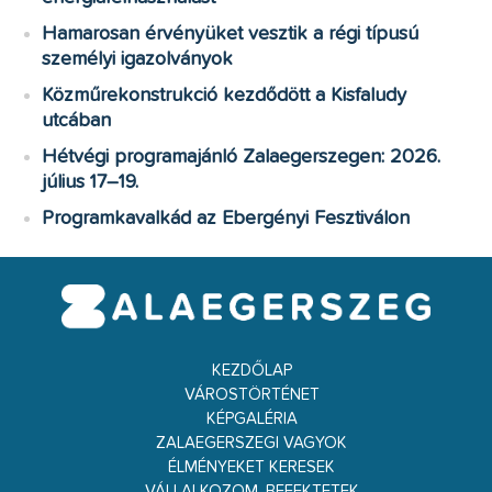
Hamarosan érvényüket vesztik a régi típusú
személyi igazolványok
Közműrekonstrukció kezdődött a Kisfaludy
utcában
Hétvégi programajánló Zalaegerszegen: 2026.
július 17–19.
Programkavalkád az Ebergényi Fesztiválon
KEZDŐLAP
VÁROSTÖRTÉNET
KÉPGALÉRIA
ZALAEGERSZEGI VAGYOK
ÉLMÉNYEKET KERESEK
VÁLLALKOZOM, BEFEKTETEK