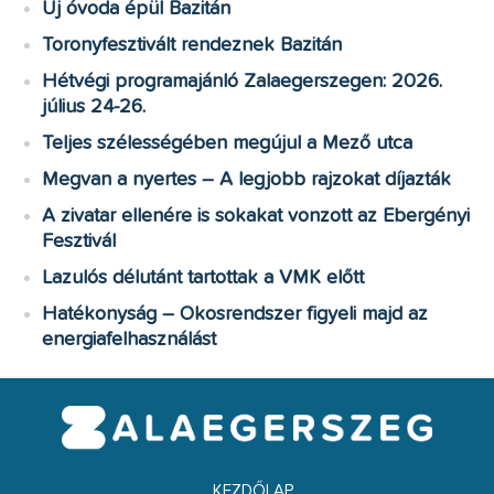
Új óvoda épül Bazitán
Toronyfesztivált rendeznek Bazitán
Hétvégi programajánló Zalaegerszegen: 2026.
július 24-26.
Teljes szélességében megújul a Mező utca
Megvan a nyertes – A legjobb rajzokat díjazták
A zivatar ellenére is sokakat vonzott az Ebergényi
Fesztivál
Lazulós délutánt tartottak a VMK előtt
Hatékonyság – Okosrendszer figyeli majd az
energiafelhasználást
KEZDŐLAP