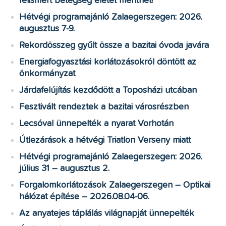
felismert betegség életet menthet!
Hétvégi programajánló Zalaegerszegen: 2026.
augusztus 7-9.
Rekordösszeg gyűlt össze a bazitai óvoda javára
Energiafogyasztási korlátozásokról döntött az
önkormányzat
Járdafelújítás kezdődött a Toposházi utcában
Fesztivált rendeztek a bazitai városrészben
Lecsóval ünnepelték a nyarat Vorhotán
Útlezárások a hétvégi Triatlon Verseny miatt
Hétvégi programajánló Zalaegerszegen: 2026.
július 31 – augusztus 2.
Forgalomkorlátozások Zalaegerszegen – Optikai
hálózat építése – 2026.08.04-06.
Az anyatejes táplálás világnapját ünnepelték