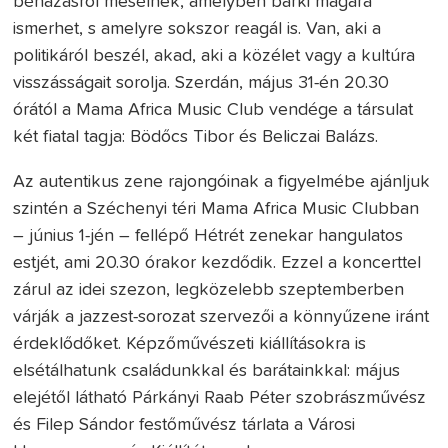
bénázásról mesélnek, amelyben bárki magára
ismerhet, s amelyre sokszor reagál is. Van, aki a
politikáról beszél, akad, aki a közélet vagy a kultúra
visszásságait sorolja. Szerdán, május 31-én 20.30
órától a Mama Africa Music Club vendége a társulat
két fiatal tagja: Bödőcs Tibor és Beliczai Balázs.
Az autentikus zene rajongóinak a figyelmébe ajánljuk
szintén a Széchenyi téri Mama Africa Music Clubban
– június 1-jén – fellépő Hétrét zenekar hangulatos
estjét, ami 20.30 órakor kezdődik. Ezzel a koncerttel
zárul az idei szezon, legközelebb szeptemberben
várják a jazzest-sorozat szervezői a könnyűzene iránt
érdeklődőket. Képzőművészeti kiállításokra is
elsétálhatunk családunkkal és barátainkkal: május
elejétől látható Párkányi Raab Péter szobrászművész
és Filep Sándor festőművész tárlata a Városi