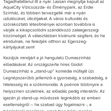
Tagadhatatlanul itt a nyár. Lassan megnyitja kapuit az
AquaCity Vízicsúszda- és Élménypark, az Erdei
Színház, és többen tervezgetik már a nyári
üdülésüket, úticéljaikat. A város kulturális és
szórakoztató létesítményei azonban továbbra is
várják a kikapcsolódni szándékozó zalaegerszegi
közönséget. A választásban kívánunk segíteni, és ha
elindulnak, ne feledjék otthon az Egerszeg-
kártyájukat sem!
Kezdjük mindjárt a jó hangulatú Dumaszínház
előadásával. Az országszerte híres Godot
Dumaszínház a „stand-up” komédia műfaját űzi.
Legnépszerűbb jellemzői a gyorsaság, a szabadság, a
hitelesség és a szókimondás. A poénok többnyire a
helyszínen születnek, az előadás pedig interaktív. Az
igazán jó stand-up művészek leginkább az emberi
esetlenségről – ha szabad úgy fogalmazni -, a