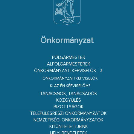
Önkormányzat
POLGÁRMESTER
ALPOLGÁRMESTEREK
ÖNKORMÁNYZATI KÉPVISELŐK
ÖNKORMÁNYZATI KÉPVISELŐK
KI AZ ÉN KÉPVISELŐM?
TANÁCSNOK, TANÁCSADÓK
KÖZGYŰLÉS
BIZOTTSÁGOK
TELEPÜLÉSRÉSZI ÖNKORMÁNYZATOK
NEMZETISÉGI ÖNKORMÁNYZATOK
KITÜNTETETTJEINK
HELYI RENDELETEK