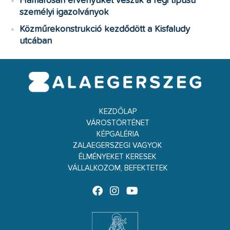
Hamarosan érvényüket vesztik a régi típusú
személyi igazolványok
Közműrekonstrukció kezdődött a Kisfaludy
utcában
KEZDŐLAP
VÁROSTÖRTÉNET
KÉPGALÉRIA
ZALAEGERSZEGI VAGYOK
ÉLMÉNYEKET KERESEK
VÁLLALKOZOM, BEFEKTETEK