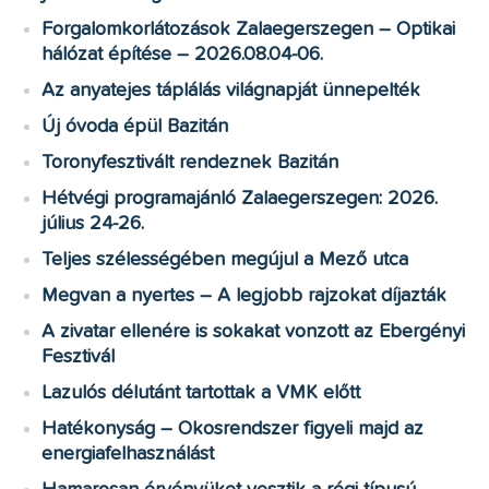
Forgalomkorlátozások Zalaegerszegen – Optikai
hálózat építése – 2026.08.04-06.
Az anyatejes táplálás világnapját ünnepelték
Új óvoda épül Bazitán
Toronyfesztivált rendeznek Bazitán
Hétvégi programajánló Zalaegerszegen: 2026.
július 24-26.
Teljes szélességében megújul a Mező utca
Megvan a nyertes – A legjobb rajzokat díjazták
A zivatar ellenére is sokakat vonzott az Ebergényi
Fesztivál
Lazulós délutánt tartottak a VMK előtt
Hatékonyság – Okosrendszer figyeli majd az
energiafelhasználást