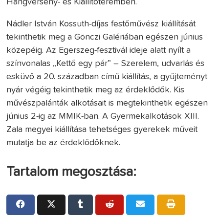
Hangverseny- és Kiállítóteremben.
Nádler István Kossuth-díjas festőművész kiállítását
tekinthetik meg a Gönczi Galériában egészen június
közepéig. Az Egerszeg-fesztivál ideje alatt nyílt a
színvonalas „Kettő egy pár” – Szerelem, udvarlás és
esküvő a 20. században című kiállítás, a gyűjteményt
nyár végéig tekinthetik meg az érdeklődők. Kis
művészpalánták alkotásait is megtekinthetik egészen
június 2-ig az MMIK-ban. A Gyermekalkotások XIII.
Zala megyei kiállítása tehetséges gyerekek műveit
mutatja be az érdeklődőknek.
Tartalom megosztása: