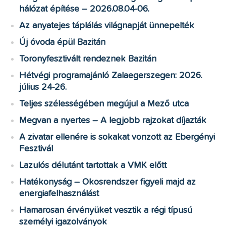
hálózat építése – 2026.08.04-06.
Az anyatejes táplálás világnapját ünnepelték
Új óvoda épül Bazitán
Toronyfesztivált rendeznek Bazitán
Hétvégi programajánló Zalaegerszegen: 2026.
július 24-26.
Teljes szélességében megújul a Mező utca
Megvan a nyertes – A legjobb rajzokat díjazták
A zivatar ellenére is sokakat vonzott az Ebergényi
Fesztivál
Lazulós délutánt tartottak a VMK előtt
Hatékonyság – Okosrendszer figyeli majd az
energiafelhasználást
Hamarosan érvényüket vesztik a régi típusú
személyi igazolványok