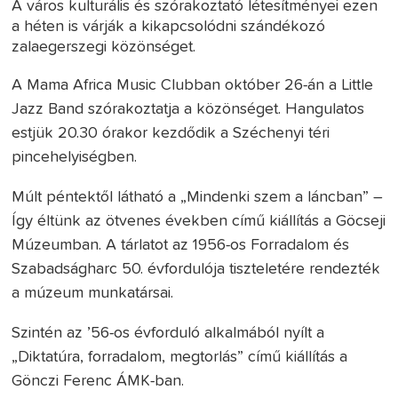
A város kulturális és szórakoztató létesítményei ezen
a héten is várják a kikapcsolódni szándékozó
zalaegerszegi közönséget.
A Mama Africa Music Clubban október 26-án a Little
Jazz Band szórakoztatja a közönséget. Hangulatos
estjük 20.30 órakor kezdődik a Széchenyi téri
pincehelyiségben.
Múlt péntektől látható a „Mindenki szem a láncban” –
Így éltünk az ötvenes években című kiállítás a Göcseji
Múzeumban. A tárlatot az 1956-os Forradalom és
Szabadságharc 50. évfordulója tiszteletére rendezték
a múzeum munkatársai.
Szintén az ’56-os évforduló alkalmából nyílt a
„Diktatúra, forradalom, megtorlás” című kiállítás a
Gönczi Ferenc ÁMK-ban.