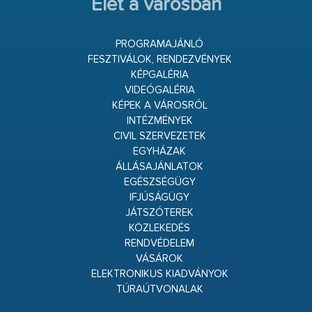
Élet a városban
PROGRAMAJÁNLÓ
FESZTIVÁLOK, RENDEZVÉNYEK
KÉPGALÉRIA
VIDEÓGALÉRIA
KÉPEK A VÁROSRÓL
INTÉZMÉNYEK
CIVIL SZERVEZETEK
EGYHÁZAK
ÁLLÁSAJÁNLATOK
EGÉSZSÉGÜGY
IFJÚSÁGÜGY
JÁTSZÓTEREK
KÖZLEKEDÉS
RENDVÉDELEM
VÁSÁROK
ELEKTRONIKUS KIADVÁNYOK
TÚRAÚTVONALAK