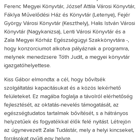
Ferenc Megyei Könyvtár, József Attila Városi Könyvtár,
Fáklya Művelődési Ház és Könyvtár (Letenye), Fejér
György Városi Könyvtár (Keszthely), Halis István Városi
Könyvtár (Nagykanizsa), Lenti Városi Könyvtár és a
Zala Megyei Kórház Egészségügyi Szakkönyvtára -,
hogy konzorciumot alkotva pályáznak a programra,
melynek menedzsere Tóth Judit, a megyei könyvtár
igazgatóhelyettese.
Kiss Gábor elmondta: a cél, hogy bővítsék
szolgáltatási kapacitásukat és a közös lekérhető
felületeket. Ez magába foglalja a távolról elérhetőség
fejlesztését, az oktatás-nevelés támogatását, az
egészségtudatos tartalmak bővítését, s a hátrányos
helyzetűek és fogyatékkal élők felé nyitást. Létrejön
az úgynevezett Zalai Tudástár, mely a helyi kincseket,
forrásokat gyűjti egy helyre.