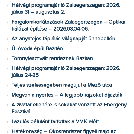
Hétvégi programajánló Zalaegerszegen: 2026.
július 31 – augusztus 2.
Forgalomkorlátozások Zalaegerszegen – Optikai
hálózat építése – 2026.08.04-06.
Az anyatejes táplálás világnapját ünnepelték
Új óvoda épül Bazitán
Toronyfesztivált rendeznek Bazitán
Hétvégi programajánló Zalaegerszegen: 2026.
július 24-26.
Teljes szélességében megújul a Mező utca
Megvan a nyertes – A legjobb rajzokat díjazták
A zivatar ellenére is sokakat vonzott az Ebergényi
Fesztivál
Lazulós délutánt tartottak a VMK előtt
Hatékonyság – Okosrendszer figyeli majd az