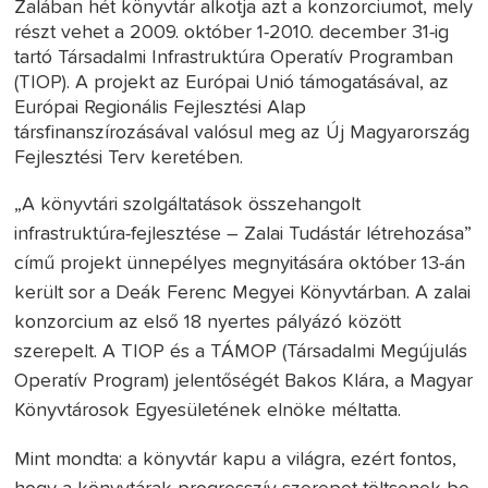
Zalában hét könyvtár alkotja azt a konzorciumot, mely
részt vehet a 2009. október 1-2010. december 31-ig
tartó Társadalmi Infrastruktúra Operatív Programban
(TIOP). A projekt az Európai Unió támogatásával, az
Európai Regionális Fejlesztési Alap
társfinanszírozásával valósul meg az Új Magyarország
Fejlesztési Terv keretében.
„A könyvtári szolgáltatások összehangolt
infrastruktúra-fejlesztése – Zalai Tudástár létrehozása”
című projekt ünnepélyes megnyitására október 13-án
került sor a Deák Ferenc Megyei Könyvtárban. A zalai
konzorcium az első 18 nyertes pályázó között
szerepelt. A TIOP és a TÁMOP (Társadalmi Megújulás
Operatív Program) jelentőségét Bakos Klára, a Magyar
Könyvtárosok Egyesületének elnöke méltatta.
Mint mondta: a könyvtár kapu a világra, ezért fontos,