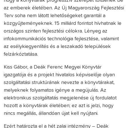
hogy a könyvtárak progresszív szerepet töltsenek be
az emberek életében. Az Új Magyarország Fejlesztési
Terv soha nem látott lehetőségeket garantál a
közgyűjteményeknek. 15 milliárd forintot hívhatnak le
országos szinten fejlesztési célokra. Lényeg az
infokommunikációs technológia fejlesztése, valamint
az esélykiegyenlítés és a leszakadó települések
felzárkóztatása.
Kiss Gábor, a Deák Ferenc Megyei Könyvtár
igazgatója és a projekt hivatalos képviselője olyan
szolgáltatási struktúrának nevezte a könyvtárakat,
melyeknek folyamatos igénye a megújulás. Az
elektronikus szolgáltatás megjelenése új fordulatot
hozott a könyvtárak életében; ez azt is jelzi, hogy
nincs megállás, állandóan újat kell nyújtani.
Ezért határozta el a hét zalai intézmény – Deák