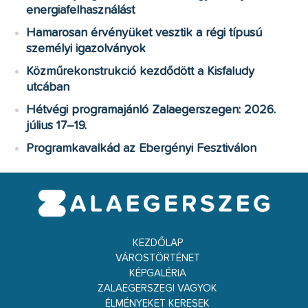
energiafelhasználást
Hamarosan érvényüket vesztik a régi típusú
személyi igazolványok
Közműrekonstrukció kezdődött a Kisfaludy
utcában
Hétvégi programajánló Zalaegerszegen: 2026.
július 17–19.
Programkavalkád az Ebergényi Fesztiválon
KEZDŐLAP
VÁROSTÖRTÉNET
KÉPGALÉRIA
ZALAEGERSZEGI VAGYOK
ÉLMÉNYEKET KERESEK