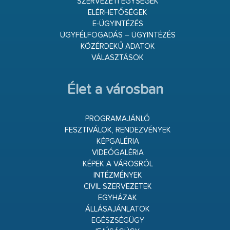
SZERVEZETI EGYSÉGEK
ELÉRHETŐSÉGEK
E-ÜGYINTÉZÉS
ÜGYFÉLFOGADÁS – ÜGYINTÉZÉS
KÖZÉRDEKŰ ADATOK
VÁLASZTÁSOK
Élet a városban
PROGRAMAJÁNLÓ
FESZTIVÁLOK, RENDEZVÉNYEK
KÉPGALÉRIA
VIDEÓGALÉRIA
KÉPEK A VÁROSRÓL
INTÉZMÉNYEK
CIVIL SZERVEZETEK
EGYHÁZAK
ÁLLÁSAJÁNLATOK
EGÉSZSÉGÜGY