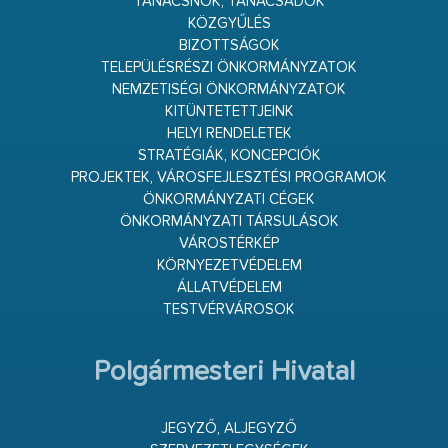
TANÁCSNOK, TANÁCSADÓK
KÖZGYŰLÉS
BIZOTTSÁGOK
TELEPÜLÉSRÉSZI ÖNKORMÁNYZATOK
NEMZETISÉGI ÖNKORMÁNYZATOK
KITÜNTETETTJEINK
HELYI RENDELETEK
STRATÉGIÁK, KONCEPCIÓK
PROJEKTEK, VÁROSFEJLESZTÉSI PROGRAMOK
ÖNKORMÁNYZATI CÉGEK
ÖNKORMÁNYZATI TÁRSULÁSOK
VÁROSTÉRKÉP
KÖRNYEZETVÉDELEM
ÁLLATVÉDELEM
TESTVÉRVÁROSOK
Polgármesteri Hivatal
JEGYZŐ, ALJEGYZŐ