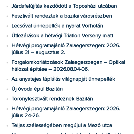
Járdafelújítás kezdődött a Toposházi utcában
Fesztivált rendeztek a bazitai városrészben
Lecsóval ünnepelték a nyarat Vorhotán
Útlezárások a hétvégi Triatlon Verseny miatt
Hétvégi programajánló Zalaegerszegen: 2026.
július 31 – augusztus 2.
Forgalomkorlátozások Zalaegerszegen – Optikai
hálózat építése – 2026.08.04-06.
Az anyatejes táplálás világnapját ünnepelték
Új óvoda épül Bazitán
Toronyfesztivált rendeznek Bazitán
Hétvégi programajánló Zalaegerszegen: 2026.
július 24-26.
Teljes szélességében megújul a Mező utca