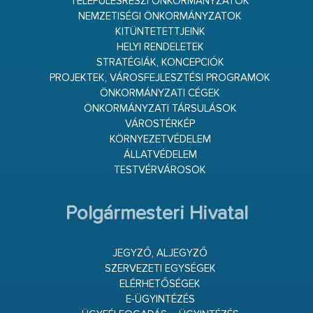
TELEPÜLÉSRÉSZI ÖNKORMÁNYZATOK
NEMZETISÉGI ÖNKORMÁNYZATOK
KITÜNTETETTJEINK
HELYI RENDELETEK
STRATÉGIÁK, KONCEPCIÓK
PROJEKTEK, VÁROSFEJLESZTÉSI PROGRAMOK
ÖNKORMÁNYZATI CÉGEK
ÖNKORMÁNYZATI TÁRSULÁSOK
VÁROSTÉRKÉP
KÖRNYEZETVÉDELEM
ÁLLATVÉDELEM
TESTVÉRVÁROSOK
Polgármesteri Hivatal
JEGYZŐ, ALJEGYZŐ
SZERVEZETI EGYSÉGEK
ELÉRHETŐSÉGEK
E-ÜGYINTÉZÉS