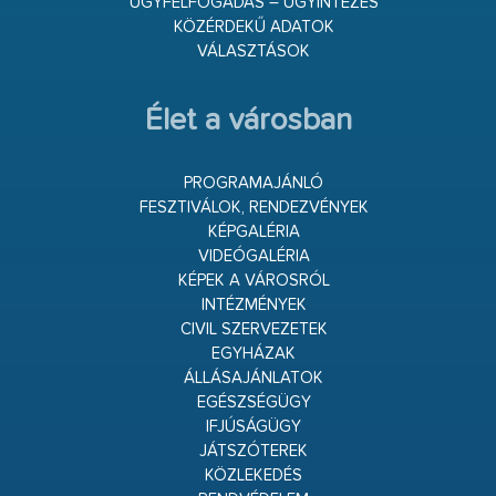
ÜGYFÉLFOGADÁS – ÜGYINTÉZÉS
KÖZÉRDEKŰ ADATOK
VÁLASZTÁSOK
Élet a városban
PROGRAMAJÁNLÓ
FESZTIVÁLOK, RENDEZVÉNYEK
KÉPGALÉRIA
VIDEÓGALÉRIA
KÉPEK A VÁROSRÓL
INTÉZMÉNYEK
CIVIL SZERVEZETEK
EGYHÁZAK
ÁLLÁSAJÁNLATOK
EGÉSZSÉGÜGY
IFJÚSÁGÜGY
JÁTSZÓTEREK
KÖZLEKEDÉS