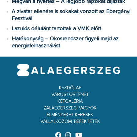
Megvan a nyertes – A legjobb rajzokat díjazták
A zivatar ellenére is sokakat vonzott az Ebergényi
Fesztivál
Lazulós délutánt tartottak a VMK előtt
Hatékonyság – Okosrendszer figyeli majd az
energiafelhasználást
KEZDŐLAP
VÁROSTÖRTÉNET
KÉPGALÉRIA
ZALAEGERSZEGI VAGYOK
ÉLMÉNYEKET KERESEK
VÁLLALKOZOM, BEFEKTETEK