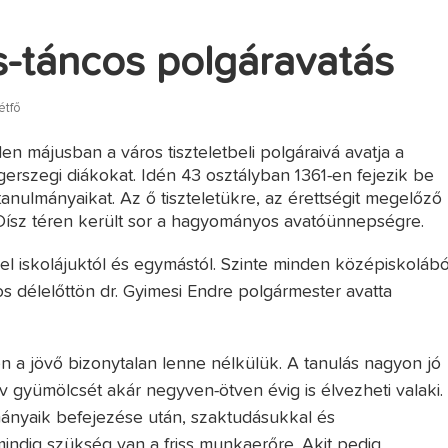
-táncos polgáravatás
étfő
en májusban a város tiszteletbeli polgáraivá avatja a
erszegi diákokat. Idén 43 osztályban 1361-en fejezik be
tanulmányaikat. Az ő tiszteletükre, az érettségit megelőző
Dísz téren került sor a hagyományos avatóünnepségre.
l iskolájuktól és egymástól. Szinte minden középiskolábó
os délelőttön dr. Gyimesi Endre polgármester avatta
zen a jövő bizonytalan lenne nélkülük. A tanulás nagyon jó
v gyümölcsét akár negyven-ötven évig is élvezheti valaki.
lmányaik befejezése után, szaktudásukkal és
mindig szükség van a friss munkaerőre. Akit pedig