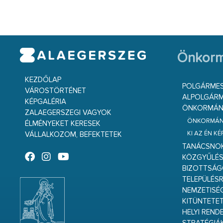
Önkorm
KEZDŐLAP
POLGÁRME
VÁROSTÖRTÉNET
ALPOLGÁRM
KÉPGALÉRIA
ÖNKORMÁNY
ZALAEGERSZEGI VAGYOK
ÖNKORMÁNY
ÉLMÉNYEKET KERESEK
KI AZ ÉN K
VÁLLALKOZOM, BEFEKTETEK
TANÁCSNO
KÖZGYŰLÉ
BIZOTTSÁ
TELEPÜLÉS
NEMZETISÉ
KITÜNTETET
HELYI REND