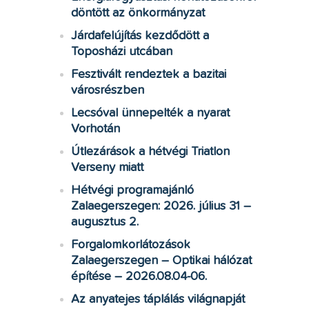
döntött az önkormányzat
Járdafelújítás kezdődött a
Toposházi utcában
Fesztivált rendeztek a bazitai
városrészben
Lecsóval ünnepelték a nyarat
Vorhotán
Útlezárások a hétvégi Triatlon
Verseny miatt
Hétvégi programajánló
Zalaegerszegen: 2026. július 31 –
augusztus 2.
Forgalomkorlátozások
Zalaegerszegen – Optikai hálózat
építése – 2026.08.04-06.
Az anyatejes táplálás világnapját