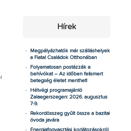
Hírek
Megpályázhatók már szálláshelyek
a Fiatal Családok Otthonában
Folyamatosan postázzák a
behívókat – Az időben felismert
l
betegség életet menthet!
Hétvégi programajánló
Zalaegerszegen: 2026. augusztus
7-9.
Rekordösszeg gyűlt össze a bazitai
óvoda javára
Energiafogyasztási korlátozásokról