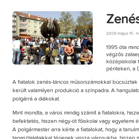
Zenés
2006 május 15 - h
1995 óta mind
végzős zalaeg
középiskolai 
pénteken, a 
A fiatalok zenés-táncos műsorszámokkal búcsúztak e
került valamilyen produkció a színpadra. A hangulat
polgárrá a diákokat.
Mint mondta, a város mindig számít a fiatalokra, his
befektetés, hiszen négy-öt főiskolai vagy egyetemi é
A polgármester arra kérte a fiatalokat, hogy a tanu
tapasztalataikkal térjenek vissza városukba, hiszen 