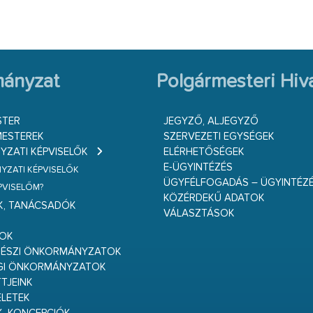
ányzat
Polgármesteri Hiva
STER
JEGYZŐ, ALJEGYZŐ
ESTEREK
SZERVEZETI EGYSÉGEK
ZATI KÉPVISELŐK
ELÉRHETŐSÉGEK
E-ÜGYINTÉZÉS
ZATI KÉPVISELŐK
ÜGYFÉLFOGADÁS – ÜGYINTÉZ
ÉPVISELŐM?
KÖZÉRDEKŰ ADATOK
K, TANÁCSADÓK
VÁLASZTÁSOK
S
GOK
RÉSZI ÖNKORMÁNYZATOK
GI ÖNKORMÁNYZATOK
TJEINK
ELETEK