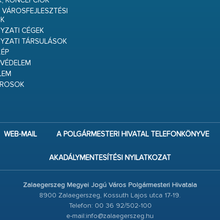
K, KONCEPCIÓK
 VÁROSFEJLESZTÉSI
K
ZATI CÉGEK
YZATI TÁRSULÁSOK
ÉP
VÉDELEM
LEM
ÁROSOK
WEB-MAIL
A POLGÁRMESTERI HIVATAL TELEFONKÖNYVE
AKADÁLYMENTESÍTÉSI NYILATKOZAT
Zalaegerszeg Megyei Jogú Város Polgármesteri Hivatala
8900 Zalaegerszeg, Kossuth Lajos utca 17-19.
Telefon: 00 36 92/502-100
e-mail:info@zalaegerszeg.hu