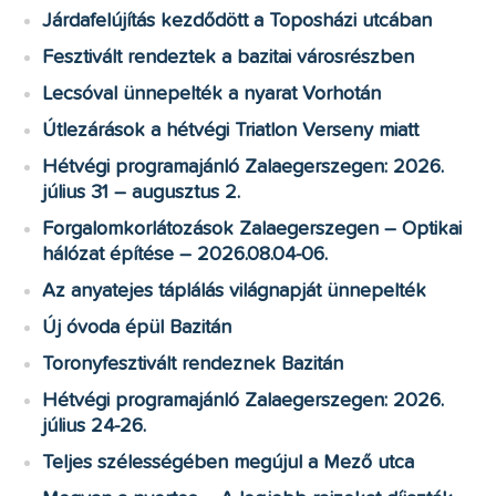
Járdafelújítás kezdődött a Toposházi utcában
Fesztivált rendeztek a bazitai városrészben
Lecsóval ünnepelték a nyarat Vorhotán
Útlezárások a hétvégi Triatlon Verseny miatt
Hétvégi programajánló Zalaegerszegen: 2026.
július 31 – augusztus 2.
Forgalomkorlátozások Zalaegerszegen – Optikai
hálózat építése – 2026.08.04-06.
Az anyatejes táplálás világnapját ünnepelték
Új óvoda épül Bazitán
Toronyfesztivált rendeznek Bazitán
Hétvégi programajánló Zalaegerszegen: 2026.
július 24-26.
Teljes szélességében megújul a Mező utca