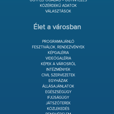
ÜGYFÉLFOGADÁS – ÜGYINTÉZÉS
KÖZÉRDEKŰ ADATOK
VÁLASZTÁSOK
Élet a városban
PROGRAMAJÁNLÓ
FESZTIVÁLOK, RENDEZVÉNYEK
KÉPGALÉRIA
VIDEÓGALÉRIA
KÉPEK A VÁROSRÓL
INTÉZMÉNYEK
CIVIL SZERVEZETEK
EGYHÁZAK
ÁLLÁSAJÁNLATOK
EGÉSZSÉGÜGY
IFJÚSÁGÜGY
JÁTSZÓTEREK
KÖZLEKEDÉS