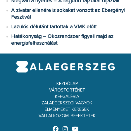
Megvan a nyertes – A legjobb rajzokat díjazták
A zivatar ellenére is sokakat vonzott az Ebergényi
Fesztivál
Lazulós délutánt tartottak a VMK előtt
Hatékonyság – Okosrendszer figyeli majd az
energiafelhasználást
KEZDŐLAP
VÁROSTÖRTÉNET
KÉPGALÉRIA
ZALAEGERSZEGI VAGYOK
ÉLMÉNYEKET KERESEK
VÁLLALKOZOM, BEFEKTETEK