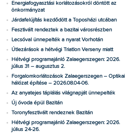
Energiafogyasztási korlátozásokról döntött az
önkormányzat
Járdafelújítás kezdődött a Toposházi utcában
Fesztivált rendeztek a bazitai városrészben
Lecsóval ünnepelték a nyarat Vorhotán
Útlezárások a hétvégi Triatlon Verseny miatt
Hétvégi programajánló Zalaegerszegen: 2026.
július 31 – augusztus 2.
Forgalomkorlátozások Zalaegerszegen – Optikai
hálózat építése – 2026.08.04-06.
Az anyatejes táplálás világnapját ünnepelték
Új óvoda épül Bazitán
Toronyfesztivált rendeznek Bazitán
Hétvégi programajánló Zalaegerszegen: 2026.
július 24-26.