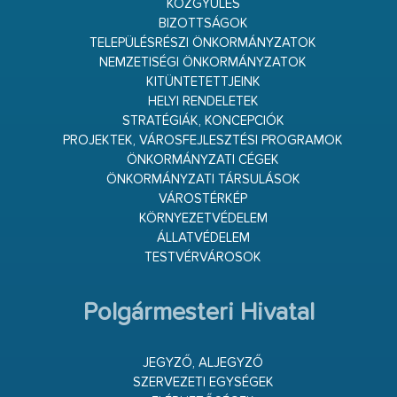
KÖZGYŰLÉS
BIZOTTSÁGOK
TELEPÜLÉSRÉSZI ÖNKORMÁNYZATOK
NEMZETISÉGI ÖNKORMÁNYZATOK
KITÜNTETETTJEINK
HELYI RENDELETEK
STRATÉGIÁK, KONCEPCIÓK
PROJEKTEK, VÁROSFEJLESZTÉSI PROGRAMOK
ÖNKORMÁNYZATI CÉGEK
ÖNKORMÁNYZATI TÁRSULÁSOK
VÁROSTÉRKÉP
KÖRNYEZETVÉDELEM
ÁLLATVÉDELEM
TESTVÉRVÁROSOK
Polgármesteri Hivatal
JEGYZŐ, ALJEGYZŐ
SZERVEZETI EGYSÉGEK