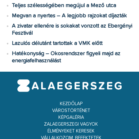
Teljes szélességében megújul a Mező utca
Megvan a nyertes – A legjobb rajzokat díjazták
A zivatar ellenére is sokakat vonzott az Ebergényi
Fesztivál
Lazulós délutánt tartottak a VMK előtt
Hatékonyság – Okosrendszer figyeli majd az
energiafelhasználást
KEZDŐLAP
VÁROSTÖRTÉNET
KÉPGALÉRIA
ZALAEGERSZEGI VAGYOK
ÉLMÉNYEKET KERESEK
VÁLLALKOZOM, BEFEKTETEK