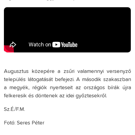
Augusztus közepére a zsűri valamennyi versenyző
település látogatását befejezi. A második szakaszban
a megyék, régiók nyerteseit az országos bírák újra
felkeresik és döntenek az idei győztesekről.
Sz.É./F.M.
Fotó: Seres Péter