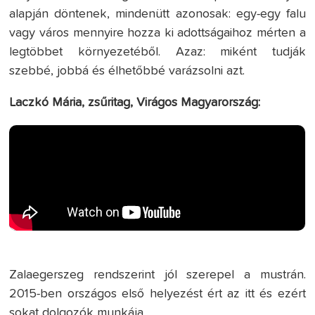
alapján döntenek, mindenütt azonosak: egy-egy falu
vagy város mennyire hozza ki adottságaihoz mérten a
legtöbbet környezetéből. Azaz: miként tudják
szebbé, jobbá és élhetőbbé varázsolni azt.
Laczkó Mária, zsűritag, Virágos Magyarország:
Zalaegerszeg rendszerint jól szerepel a mustrán.
2015-ben országos első helyezést ért az itt és ezért
sokat dolgozók munkája.